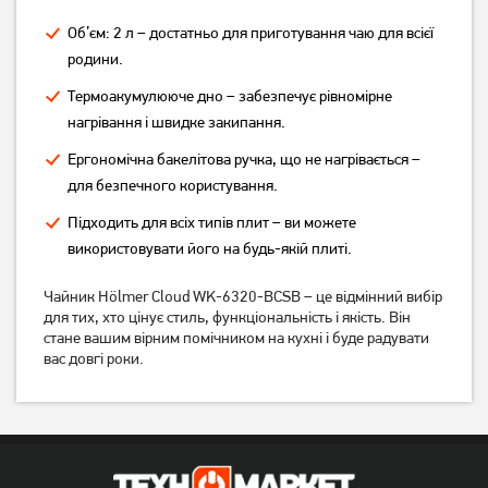
Об’єм: 2 л – достатньо для приготування чаю для всієї
родини.
Термоакумулююче дно – забезпечує рівномірне
нагрівання і швидке закипання.
Чайник Resto Aries 90606
Чайник Resto зі свистком
Ергономічна бакелітова ручка, що не нагрівається –
2.7 л
2.7 л (90604)
для безпечного користування.
Підходить для всіх типів плит – ви можете
1 049
1 049
грн
грн
використовувати його на будь-якій плиті.
Чайник Hölmer Cloud WK-6320-BCSB – це відмінний вибір
для тих, хто цінує стиль, функціональність і якість. Він
стане вашим вірним помічником на кухні і буде радувати
вас довгі роки.