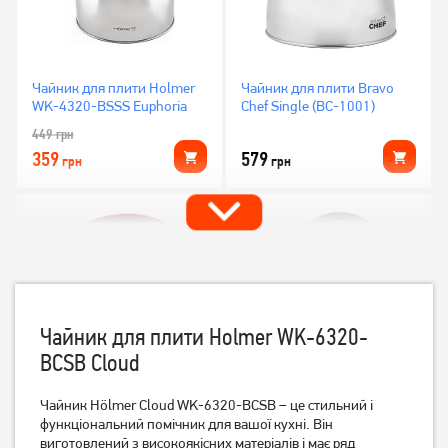
Чайник для плити Holmer
Чайник для плити Bravo
WK-4320-BSSS Euphoria
Chef Single (BC-1001)
449
грн
359
579
грн
грн
Чайник для плити Holmer WK-6320-
BCSB Cloud
Чайник Hölmer Cloud WK-6320-BCSB – це стильний і
Чайник Magio MG-1193 3л
Чайник Ringel Grey Line 2.5
функціональний помічник для вашої кухні. Він
л
виготовлений з високоякісних матеріалів і має ряд