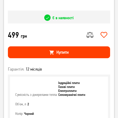
Є в наявності
499
грн
Купити
Гарантія:
12 місяців
Індукційні плити
Газові плити
Електроплити
Сумісність з джерелами тепла
Склокерамічні плити
Об'єм, л
2
Колір
Чорний