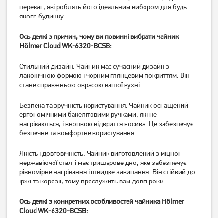
переваг, які роблять його ідеальним вибором для будь-
849
849
грн
грн
якого будинку.
Ось деякі з причин, чому ви повинні вибрати чайник
Hölmer Cloud WK-6320-BCSB:
Стильний дизайн. Чайник має сучасний дизайн з
лаконічною формою і чорним глянцевим покриттям. Він
стане справжньою окрасою вашої кухні.
Безпека та зручність користування. Чайник оснащений
ергономічними бакелітовими ручками, які не
нагріваються, і кнопкою відкриття носика. Це забезпечує
безпечне та комфортне користування.
Чайник Resto Perseus
Чайник Resto Gemini 90601
90602 3л
3 л
Якість і довговічність. Чайник виготовлений з міцної
нержавіючої сталі і має тришарове дно, яке забезпечує
1 049
1 049
грн
грн
рівномірне нагрівання і швидке закипання. Він стійкий до
іржі та корозії, тому прослужить вам довгі роки.
Ось деякі з конкретних особливостей чайника Hölmer
Cloud WK-6320-BCSB: