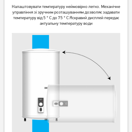
Налаштовувати температуру неймовірно легко. Механічне
управління зі зручним розташуванням дозволяє задавати
5 399
6 299
температуру від 5 ° C до 75 ° C Яскравий дисплей передає
грн
грн
актуальну температуру води
Бойлер Vestel TE50A20
Бойлер Artel ART-WH-1.5-
50 S WHITE
4 999
5 209
грн
грн