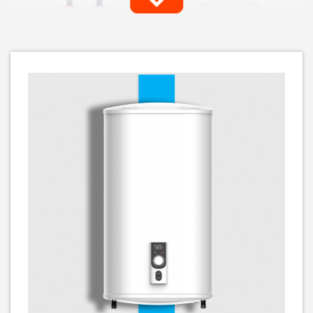
Бойлер Midea ECO компакт
Бойлер Midea ECO плаский
D06-15A (U)
D100-20ED2 (W)
10 459
грн
3 869
9 069
грн
грн