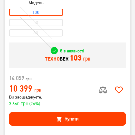
Модель
100
50
80
Є в наявності
103
грн
ТЕХНО
БЕК
14 059
грн
10 399
грн
Ви заощаджуєте:
грн
3 660
(26%)
Купити