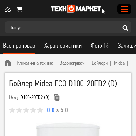
Все про товар
Характеристики
Фото
16
Залиши
Кліматична техніка
Водонагрівачі
Бойлери
Midea
Бо
Бойлер Midea ECO D100-20ED2 (D)
Код:
D100-20ED2 (D)
0.0
з 5.0