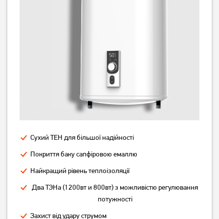
6 539
4 159
грн
грн
Бойлер Midea PRIME
Бойлер Midea PRIME
компакт D10-20VI (U)
плаский D50-20ED6 (D)
Сухий ТЕН для більшої надійності
Покриття баку сапфіровою емаллю
Немає в наявності
Немає в наявності
Найкращий рівень теплоізоляції
Два ТЭНа (1200вт и 800вт) з можливістю регулювання
потужності
Захист від удару струмом