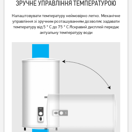
ЗРУЧНЕ УПРАВЛІННЯ ТЕМПЕРАТУРОЮ
Бойлер Vestel TE50D20
Бойлер Vestel TE80A20
Налаштовувати температуру неймовірно легко. Механічне
управління зі зручним розташуванням дозволяє задавати
температуру від 5 ° C до 75 ° C Яскравий дисплей передає
5 399
6 299
грн
грн
актуальну температуру води
Бойлер Vestel TE50A20
Бойлер Artel ART-WH-1.5-
50 S WHITE
4 999
5 209
грн
грн