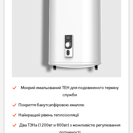
6 539
4 159
грн
грн
Мокрий емальований ТЕН для подовженого терміну
Бойлер Midea PRIME
Бойлер Midea PRIME
компакт D10-20VI (U)
плаский D50-20ED6 (D)
служби
Покриття бакутсапфіровою емаллю
Немає в наявності
Немає в наявності
Найкращий рівень теплоізоляції
Два ТЭНа (1200вт и 800вт) з можливістю регулювання
потужності