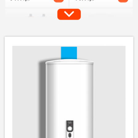
Бойлер Midea ECO компакт
Бойлер Midea ECO плаский
D06-15A (U)
D100-20ED2 (W)
10 459
грн
3 869
9 069
грн
грн