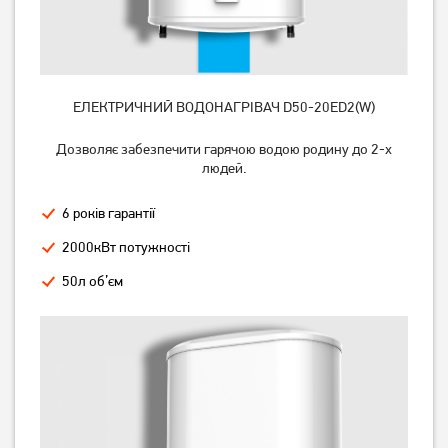
ЕЛЕКТРИЧНИЙ ВОДОНАГРІВАЧ D50-20ED2(W)
Бойлер Midea ECO плаский
Бойлер Midea ECO D100-
D80-20ED2 (W)
20ED2 (D)
Дозволяє забезпечити гарячою водою родину до 2-х
14 059
грн
людей.
8 729
10 399
грн
грн
6 років гарантії
2000кВт потужності
50л об’єм
Бойлер Midea ECO D80-
Бойлер Midea PRIME
15F6 (D)
компакт D10-20VI (O)