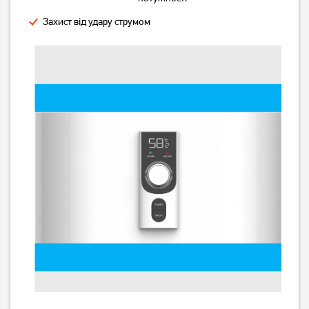
Захист від удару струмом
Бойлер Vestel TE100D20
Бойлер Vestel TE80D20
7 499
6 499
грн
грн