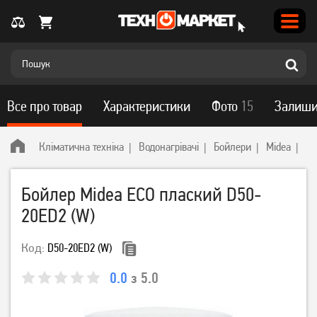
Все про товар
Характеристики
Фото
15
Залиши
Кліматична техніка
Водонагрівачі
Бойлери
Midea
Бо
Бойлер Midea ECO плаский D50-
20ED2 (W)
Код:
D50-20ED2 (W)
0.0
з 5.0