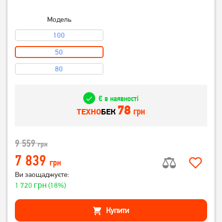
Модель
100
50
80
Є в наявності
78
грн
ТЕХНО
БЕК
9 559
грн
7 839
грн
Ви заощаджуєте:
грн
1 720
(18%)
Купити