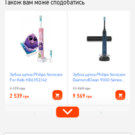
Також вам може сподобатись
Зубна щітка Philips Sonicare
Зубна щітка Philips Sonicare
For Kids HX6352/42
DiamondClean 9000 Series
HX9911/88
3 179
грн
11 969
грн
2 539
9 569
грн
грн