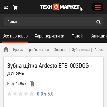
Все про товар
Характеристики
Фото
8
Залишит
Краса, здоров'я, догляд
Здоров'я
Зубні щітки
Ardesto
Зубна щітка Ardesto ETB-003DOG
дитяча
Код:
126575
0.0
з 5.0