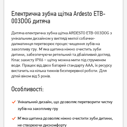
Електрична зубна щітка Ardesto ETB-
003DOG дитяча
Дитяча електрична зубна щітка ARDESTO ETB-003DOG з
Зубна щітка Philips Sonicare
Зубна щітка Philips Sonicare
For Kids HX6322/04
унікальним дизайном у вигляді милої собачки-
DiamondClean 9000
HX9911/84
далматинця перетворює процес чищення зубів на
3 179
грн
11 969
грн
захопливу гру. М'яка щетина ніжно очистить зуби
2 539
9 569
грн
грн
дитини, забезпечуючи ретельний та дбайливий догляд.
Клас захисту IPX6 – щітку можна мити під струменем
води. Працює від двох батарей стандарту ААА, їх ресурсу
вистачить на кілька тижнів безперервної роботи. Для
дітей віком від 5 років.
Особливості:
Унікальний дизайн, що дозволяє перетворити чистку
зубів на захопливу гру
М'яка щетина дозволяє ніжно очистити зуби дитини,
Зубна щітка Philips Sonicare
Іригатор Philips Sonicare
не створюючи дискомфорту