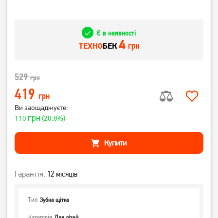
Є в наявності
4
грн
ТЕХНО
БЕК
529
грн
419
грн
Ви заощаджуєте:
грн
110
(20.8%)
Купити
Гарантія:
12 місяців
Тип
Зубна щітка
Категорія
Для дітей