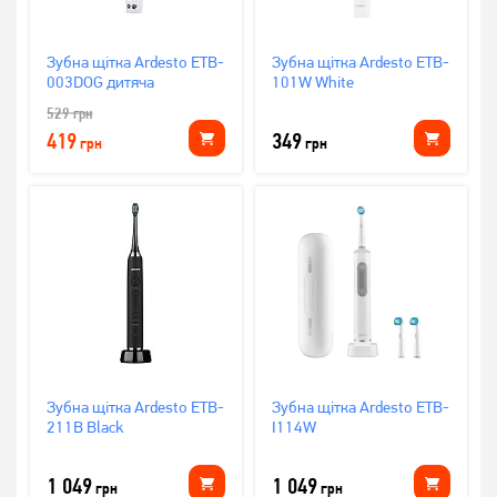
Зубна щітка Ardesto ETB-
Зубна щітка Ardesto ETB-
003DOG дитяча
101W White
529
грн
419
349
грн
грн
Зубна щітка Ardesto ETB-
Зубна щітка Ardesto ETB-
211B Black
I114W
1 049
1 049
грн
грн