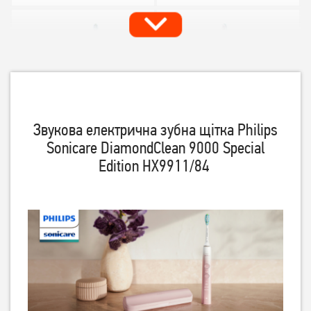
Звукова електрична зубна щітка Philips
Sonicare DiamondClean 9000 Special
Зубна щітка Philips Sonicare
Зубна щітка Philips Sonicare
Edition HX9911/84
DiamondClean 9000 Series
For Kids HX6322/04
HX9911/88
11 969
грн
3 179
грн
9 569
2 539
грн
грн