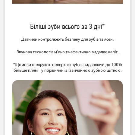
Біліші зуби всього за 3 дні*
Зубна щітка Philips Sonicare
Іригатор Philips Sonicare
For Kids series HX3601/01
Cordless Power Flosser
Датчики контролюють безпеку для зубів та ясен.
3000 HX3826/33
2 469
грн
5 439
грн
1 969
4 349
грн
грн
Звукова технологія м'яко та ефективно видаляє наліт.
*Щітинки полірують поверхню зубів, видаляючи до 100%
більше плям у порівнянні зі звичайною зубною щіткою.
Зубна щітка Philips Sonicare
Іригатор Philips Sonicare
HX3651/13 Gemini 2100
Philips Sonicare Power