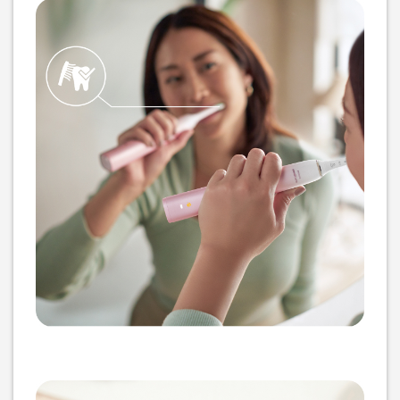
Насадка для зубної щітки
Насадка для зубної щітки
Philips Sonicare HX6032/90
Philips Sonicare HX6068/87
For kids
W2 Optimal White
879
грн
2 579
грн
699
2 059
грн
грн