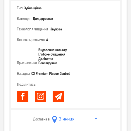
Тип
Зубна щітка
Категорія
Для дорослих
Технологія чищення
Звукова
Кількість режимів
4
Видалення нальоту
Глибоке очищення
Делікатна
Призначення
Повсякденна
Насадки
C3 Premium Plaque Control
Поділитись:
Доставка в