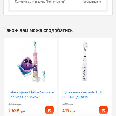
Самовивіз з магазину "Техномаркет"
Безкоштовно
Також вам може сподобатись
Зубна щітка Philips Sonicare
Зубна щітка Ardesto ETB-
For Kids HX6352/42
003DOG дитяча
3 179
грн
529
грн
2 539
419
грн
грн