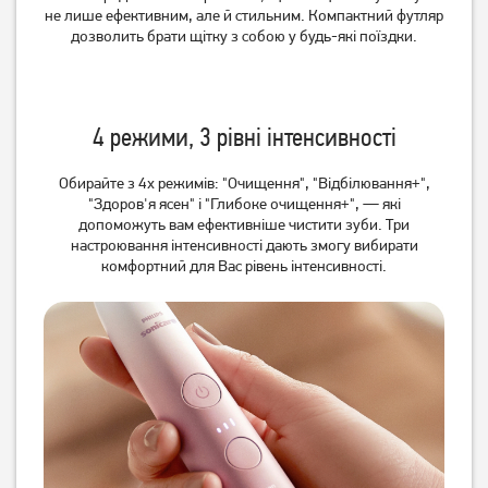
не лише ефективним, але й стильним. Компактний футляр
дозволить брати щітку з собою у будь-які поїздки.
4 режими, 3 рівні інтенсивності
Обирайте з 4х режимів: "Очищення", "Відбілювання+",
"Здоров'я ясен" і "Глибоке очищення+", — які
допоможуть вам ефективніше чистити зуби. Три
Насадка для зубної щітки
Насадка для зубної щітки
настроювання інтенсивності дають змогу вибирати
Philips Sonicare HX6064/87
Philips Sonicare HX9054/87
комфортний для Вас рівень інтенсивності.
W2 Optimal White
G3 Premium Gum Care
1 769
грн
2 549
грн
1 409
2 039
грн
грн