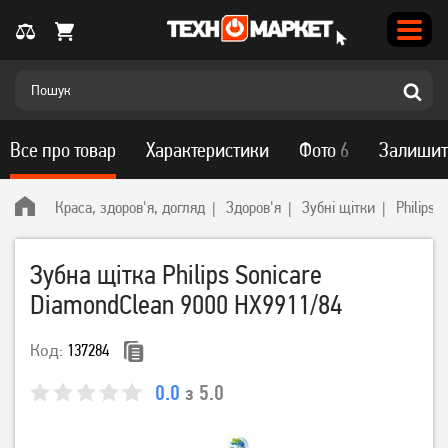
Все про товар
Характеристики
Фото
6
Залишит
Краса, здоров'я, догляд
Здоров'я
Зубні щітки
Philips
Зубна щітка Philips Sonicare
DiamondClean 9000 HX9911/84
Код:
137284
0.0
з 5.0