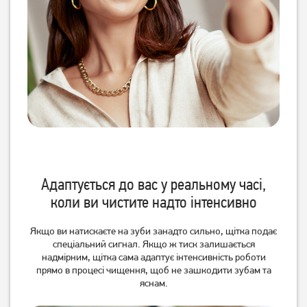
Flosser 7000 HX3911/40
1 999
грн
7 879
грн
1 849
6 299
грн
грн
Адаптується до вас у реальному часі,
Зубна щітка Zelmer
Зубна щітка Oral-B Vitality
коли ви чистите надто інтенсивно
ZTB1010B
D103 Pro Protect X Clean
CrossAction Vapor Blue
1 849
грн
Якщо ви натискаєте на зуби занадто сильно, щітка подає
1 549
грн
спеціальний сигнал. Якщо ж тиск залишається
Немає в наявності
надмірним, щітка сама адаптує інтенсивність роботи
прямо в процесі чищення, щоб не зашкодити зубам та
яснам.