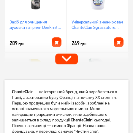
Засіб для очищення
Універсальний знежирювач
духовки та гриля Denkmit
ChanteClair Sgrassatore
Backofen Grillreiniger 500
Лаванда 600 мл
мл
289
249
грн
грн
ChanteClair
— це історичний бренд, який виробляється в
Італії, а заснований був у Франції на початку ХХ століття.
Першою продукцією були мийні засоби, зроблені на
основі знаменитого марсельського мила. Мило —
найкращий природний очисник, який здебільшого
Універсальний знежирювач
Засіб для знежирення Well
залишається в складі продукції
ChanteClair
і сьогодні.
ChanteClair Sgrassatore
Done Hideg Zsiroldo 650мл
Півень на етикетці — символ Франції. Назва також
Лимон
французька, у перекладі означає "Чистий спів".