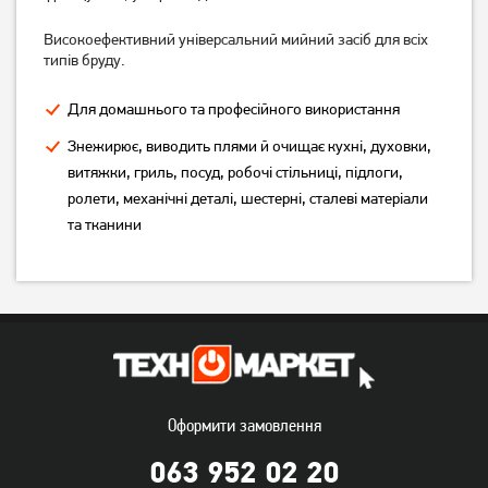
249
269
грн
грн
Високоефективний універсальний мийний засіб для всіх
типів бруду.
Для домашнього та професійного використання
Знежирює, виводить плями й очищає кухні, духовки,
витяжки, гриль, посуд, робочі стільниці, підлоги,
ролети, механічні деталі, шестерні, сталеві матеріали
та тканини
Засіб Well Done для
Універсальний знежирювач
чищення та знежирення
The Pink Stuff The Miracle
750 мл
Wash-Up Spray 500мл
229
грн
309
грн
Немає в наявності
Оформити замовлення
063 952 02 20