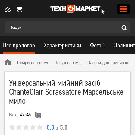
Все про товар
Характеристики
Фото
1
Залишит
Товари для дому
Побутова хімія
Засоби для прибирання
Універсальний мийний засіб
ChanteClair Sgrassatore Марсельське
мило
Код:
47545
0.0
з 5.0