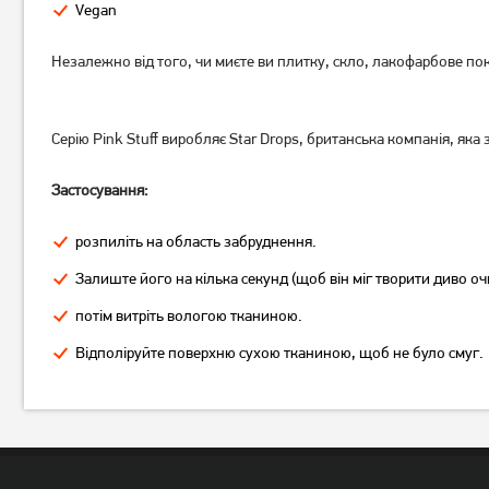
Vegan
Незалежно від того, чи миєте ви плитку, скло, лакофарбове покр
Серію Pink Stuff виробляє Star Drops, британська компанія, як
Застосування:
розпиліть на область забруднення.
Залиште його на кілька секунд (щоб він міг творити диво о
потім витріть вологою тканиною.
Відполіруйте поверхню сухою тканиною, щоб не було смуг.