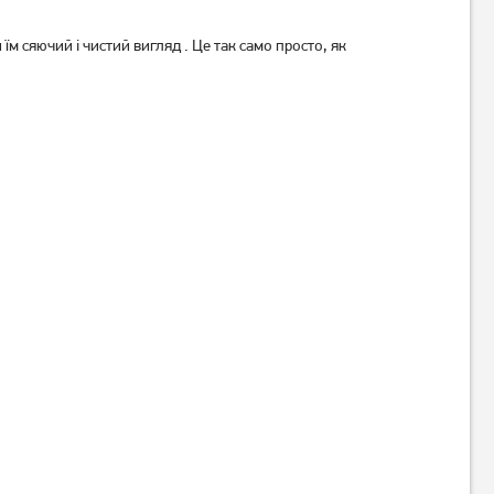
м сяючий і чистий вигляд . Це так само просто, як
Миючий засіб Astonish
Антибактеріальний спрей
Aromatic Гранат і малина
для будь-яких поверхонь
Антибактеріальний 750 мл
Astonish Antibacterial Surface
(5060060212510)
Cleanser Rose Water 750 мл
239
229
грн
грн
Немає в наявності
Немає в наявності