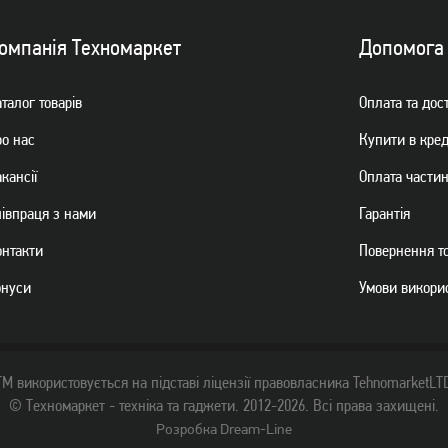
омпанiя Техномаркет
Допомога
талог товарiв
Оплата та дос
ро нас
Купити в кре
кансії
Оплата части
пiвпраця з нами
Гарантiя
онтакти
Повернення т
онуси
Умови викори
ТМ використовується на підставі ліцензії правовласника TehnomarketLT
© Техномаркет - техніка та гаджети. 2012-2026. Всі права захищені.
Розробка Dream-Line