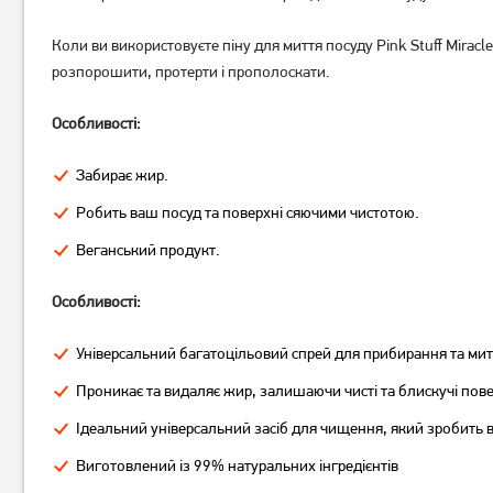
Коли ви використовуєте піну для миття посуду Pink Stuff Miracl
розпорошити, протерти і прополоскати.
Очищувач для поверхонь з
Засіб Astonish Multi-
нержавіючої сталі Well done
Purpouse with Bleach з
Inox tisztito 750 мл
відбілюючим ефектом 750
Особливості:
мл
239
199
грн
грн
Забирає жир.
Немає в наявності
Немає в наявності
Робить ваш посуд та поверхні сяючими чистотою.
Веганський продукт.
Особливості:
Універсальний багатоцільовий спрей для прибирання та мит
Проникає та видаляє жир, залишаючи чисті та блискучі пов
Ідеальний універсальний засіб для чищення, який зробить
Виготовлений із 99% натуральних інгредієнтів