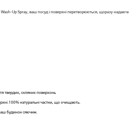
e Wash-Up Spray, ваш посуд і поверхні перетворюються, щоразу надаючи ї
Універсальний очищувач
Універсальний очищувач
Astonish для кухні 750 мл
для кухні Gallus Kuchen-
(0048256296181)
Reiniger 750 мл
154
199
грн
грн
Немає в наявності
Немає в наявності
тя твердих, скляних поверхонь
ерхні.100% натуральні частки, що очищають.
 ваш будинок сяючим.