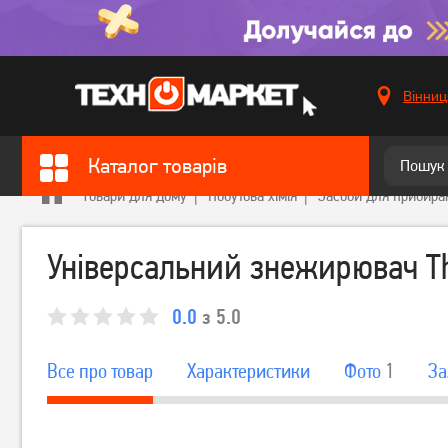
Вінниц
Каталог товарів
Товари для дому
Побутова хімія
Засоби для прибира
Універсальний знежирювач The
0.0
з 5.0
Все про товар
Характеристики
Фото
1
За