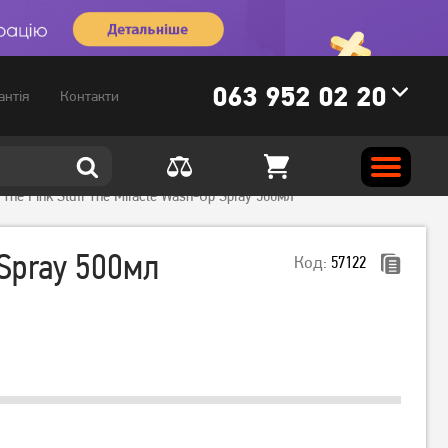
063 952 02 20
антія
Контакти
he Pink Stuff The Miracle Wash-Up Spray 500мл
 Spray 500мл
Код:
57122