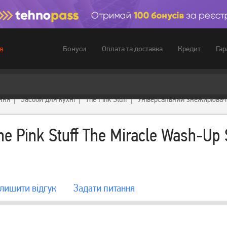
Бонуси
Оплата та доставка
Кредит
Гар
я
ння
Засоби для кухні
The Pink Stuff
Універсальний знежирювач T
 Pink Stuff The Miracle Wash-Up
лишити вiдгук
Задати питання