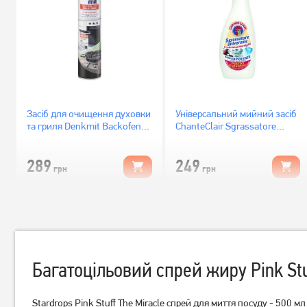
Засіб для очищення духовки
Універсальний мийний засіб
та гриля Denkmit Backofen
ChanteClair Sgrassatore
Grillreiniger 500 мл
Марсельське мило
289
249
грн
грн
Багатоцільовий спрей жиру Pink Stu
Stardrops Pink Stuff The Miracle спрей для миття посуду - 500 мл