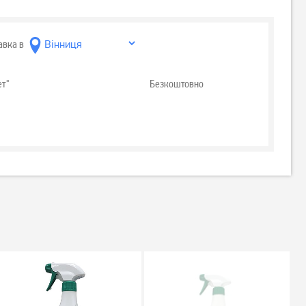
авка в
ет"
Безкоштовно