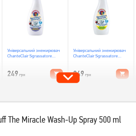
Універсальний знежирювач
Універсальний знежирювач
ChanteClair Sgrassatore
ChanteClair Sgrassatore
Лаванда 600 мл
Лимон
249
249
грн
грн
ff The Miracle Wash-Up Spray 500 ml