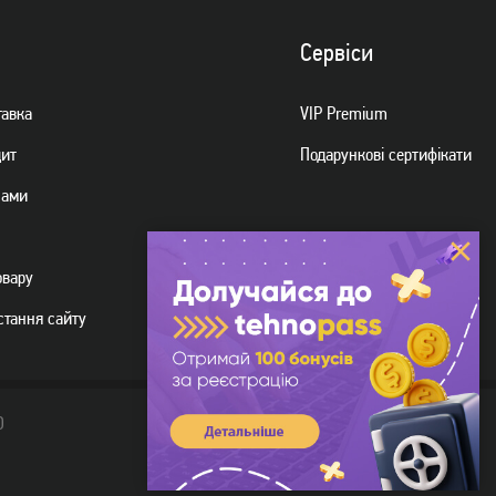
Сервiси
тавка
VIP Premium
дит
Подарункові сертифікати
нами
овару
стання сайту
D