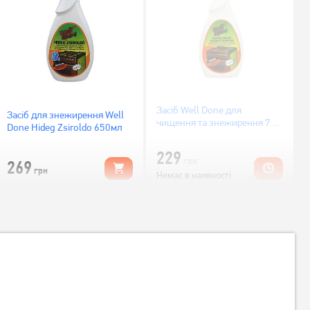
Засіб Well Done для
Засіб для знежирення Well
чищення та знежирення 750
Done Hideg Zsiroldo 650мл
мл
229
грн
269
грн
Немає в наявності