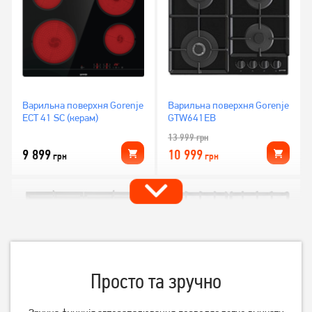
Варильна поверхня Gorenje
Варильна поверхня Gorenje
ECT 41 SC (керам)
GTW641EB
13 999
грн
9 899
10 999
грн
грн
Просто та зручно