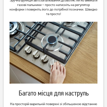
Зручна функція автозапалювання дозволяє легко вмикати
газові пальники – просто натисніть на регулятор
Варильна поверхня
Варильна поверхня
Ventolux HG C7G CEST (BK)
конфорки і поверніть його до потрібної позначки. Швидко
Ventolux HSF640-H2G CEST
(WH)
та просто!
6 799
9 085
грн
грн
Варильна поверхня Gorenje
Варильна поверхня Gorenje
GW642ABX
GW642SYB
Багато місця для каструль
10 599
грн
9 499
11 999
грн
грн
На просторій варильній поверхні зі збільшеною відстанню