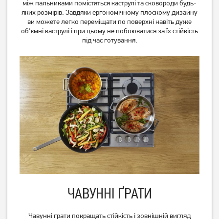
між пальниками помістяться каструлі та сковороди будь-
яких розмірів. Завдяки ергономічному плоскому дизайну
ви можете легко переміщати по поверхні навіть дуже
об'ємні каструлі і при цьому не побоюватися за їх стійкість
під час готування.
Варильна поверхня Gorenje
Варильна поверхня Gorenje
GW642AB
ECT 641 BSC
10 799
грн
9 899
9 899
грн
грн
ЧАВУННІ ҐРАТИ
Чавунні грати покращать стійкість і зовнішній вигляд