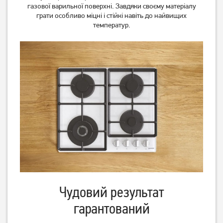
газової варильної поверхні. Завдяки своєму матеріалу
грати особливо міцні і стійкі навіть до найвищих
температур.
Варильна поверхня Gorenje
Варильна поверхня
GTW641KB
Ventolux HG622 B9G CS I
(BK)
11 599
10 099
грн
грн
Чудовий результат
Варильна поверхня
Варильна поверхня
гарантований
Electrolux GPE 363 RCW
Ventolux HI 64 TC
9 789
грн