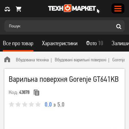
Все про товар
Характеристики
Фото
10
Залиши
Вбудована техніка
Вбудовані варильні поверхні
Gorenje
Варильна поверхня Gorenje GT641KB
Код:
43878
0.0
з 5.0