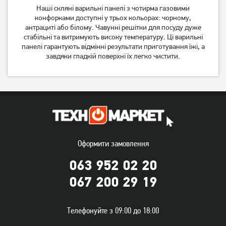
7 829
6 599
Наші скляні варильні панелі з чотирма газовими
грн
грн
конфорками доступні у трьох кольорах: чорному,
антрациті або білому. Чавунні решітки для посуду дуже
стабільні та витримують високу температуру. Ці варильні
панелі гарантують відмінні результати приготування їжі, а
завдяки гладкій поверхні їх легко чистити.
Варильна поверхня
Варильна поверхня газова
електрична Beko
Beko HILW 64225 S
Оформити замовлення
HII64400MT
12 719
грн
10 749
грн
063 952 02 20
10 169
8 599
грн
грн
067 200 29 19
Телефонуйте з 09:00 до 18:00