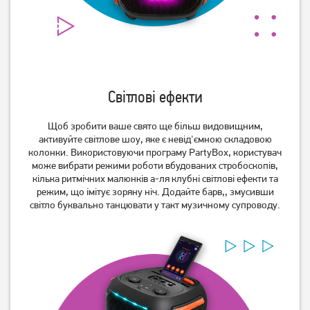
Світлові ефекти
Акустична система Pixus
Акустична система JBL
Щоб зробити ваше свято ще більш видовищним,
Rave Black
PartyBox 710
активуйте світлове шоу, яке є невід'ємною складовою
(4897058531459)
(JBLPARTYBOX710EU)
колонки. Використовуючи програму PartyBox, користувач
35 869
грн
може вибрати режими роботи вбудованих стробоскопів,
2 499
28 689
грн
грн
кілька ритмічних малюнків а-ля клубні світлові ефекти та
режим, що імітує зоряну ніч. Додайте барв,, змусивши
світло буквально танцювати у такт музичному супроводу.