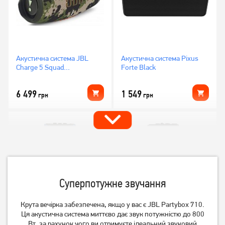
Акустична система JBL
Акустична система Pixus
Charge 5 Squad
Forte Black
(JBLCHARGE5SQUAD)
6 499
1 549
грн
грн
Суперпотужне звучання
Крута вечірка забезпечена, якщо у вас є JBL Partybox 710.
Ця акустична система миттєво дає звук потужністю до 800
Акустична система Reca
Акустична система Reca
Вт, за рахунок чого ви отримуєте ідеальний звуковий