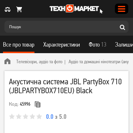
Все про товар
Характеристики
Фото
13
Залиши
Телевізори, аудіо та фото
Аудіо та домашні кінотеатри (акус
Акустична система JBL PartyBox 710
(JBLPARTYBOX710EU) Black
Код:
45996
0.0
з 5.0