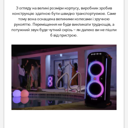
Black
З огляду на великі розміри корпусу, виробник зробив
11 999
1 699
грн
грн
конструкцію здатною бути швидко транспортуємою. Саме
тому вона оснащена великими колесами і зручною
рукояттю. Переміщення не буде викликати труднощів, а
потужний звук буде чутний скрізь – як далеко ви не пішли
б від пристрою.