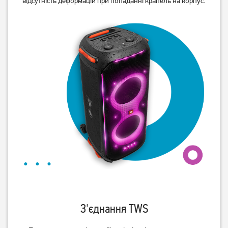
відсутність деформацій при попаданні крапель на корпус.
Акустична система Pixus
Акустична система Hoco
Ring Black
HC6 Black
1 349
1 249
грн
грн
З'єднання TWS