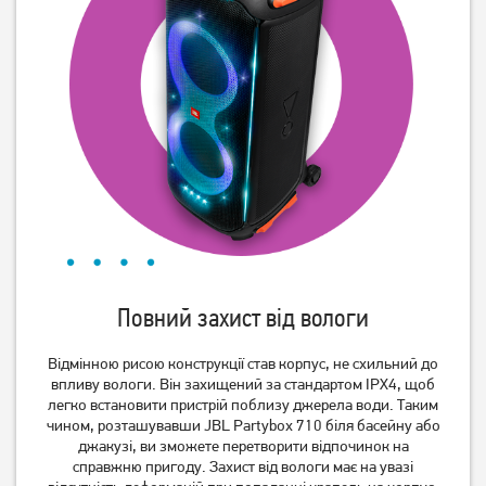
Акустична система Pixus
Портативна колонка
Bar Black (BAR15W)
LogicFox Bluetooth V3.0
LF-BT100 white
1 199
грн
1 249
959
грн
грн
Повний захист від вологи
Відмінною рисою конструкції став корпус, не схильний до
впливу вологи. Він захищений за стандартом IPX4, щоб
Акустична система Edifier
Акустична система Hoco
легко встановити пристрій поблизу джерела води. Таким
IF200 White
HC6 Navy Blue
чином, розташувавши JBL Partybox 710 біля басейну або
2 579
грн
джакузі, ви зможете перетворити відпочинок на
2 059
1 249
справжню пригоду. Захист від вологи має на увазі
грн
грн