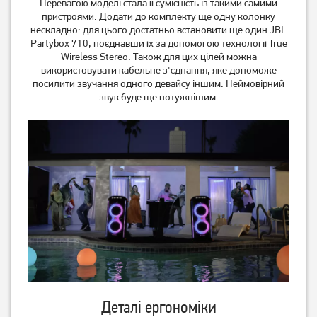
Перевагою моделі стала її сумісність із такими самими
пристроями. Додати до комплекту ще одну колонку
нескладно: для цього достатньо встановити ще один JBL
Partybox 710, поєднавши їх за допомогою технології True
Wireless Stereo. Також для цих цілей можна
Акустична система HiFuture
Акустична система HiFuture
використовувати кабельне з'єднання, яке допоможе
Ripple 30W Black
Vocalist 300 Black
посилити звучання одного девайсу іншим. Неймовірний
(ripple.black.)
(vocalist300.black)
звук буде ще потужнішим.
2 319
грн
11 319
грн
1 849
9 049
грн
грн
Акустична система Aspor
Акустична система Gelius
Деталі ергономіки
A668 Black
BoomBox X GP-BS500x