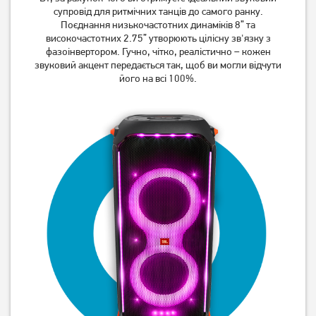
AST-311BL Blue
AST-311C Khaki
супровід для ритмічних танців до самого ранку.
369
грн
369
грн
Поєднання низькочастотних динаміків 8” та
289
високочастотних 2.75” утворюють цілісну зв'язку з
289
грн
грн
фазоінвертором. Гучно, чітко, реалістично – кожен
звуковий акцент передається так, щоб ви могли відчути
його на всі 100%.
Акустична система Reca
Акустична система JBL
AST-311G Grey
Charge 5 Black
(JBLCHARGE5BLK)
369
грн
289
6 499
грн
грн