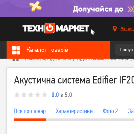
Вінниц
Каталог товарів
Телевізори, аудіо та фото
Аудіо та домашні кінотеатри (
Акустична система Edifier IF2
0.0
з 5.0
Все про товар
Характеристики
Фото
2
За