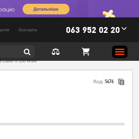
063 952 02 20
антія
Контакти
Edifier IF200 White
Код:
5476