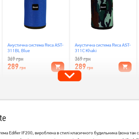
Акустична система Reca AST-
Акустична система Reca AST-
311BL Blue
311C Khaki
369
грн
369
грн
289
289
грн
грн
te
ма Edifier IF200, вироблена в стилі класичного будильника (вона так с