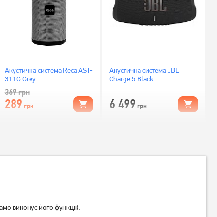
Акустична система Reca AST-
Акустична система JBL
311G Grey
Charge 5 Black
(JBLCHARGE5BLK)
369
грн
289
6 499
грн
грн
амо виконує його функції).