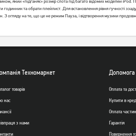
ом, який «підганяє» розмір слота під багато відомих моделей iPod. П
ти годинник та обрати плейлист. Для встановлення рівня гучності ззад
Акустична система Pixus Bar
Портативна колонка
н. З огляду на те, що це не режим Пауза, і відтворення музики продов
Black (BAR15W)
LogicFox Bluetooth V3.0 LF-
BT100 white
1 199
грн
1 249
959
грн
грн
омпанiя Техномаркет
Допомога
талог товарiв
Оплата та дос
ро нас
Купити в кре
кансії
Оплата части
Акустична система Aspor
Акустична система Gelius
пiвпраця з нами
Гарантiя
A668 Black
BoomBox X GP-BS500x
Black
онтакти
Повернення т