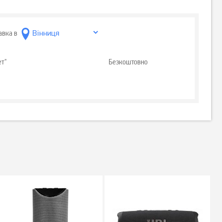
авка в
ет"
Безкоштовно