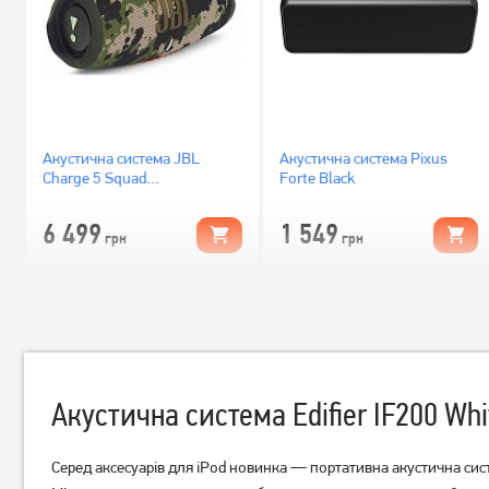
Акустична система JBL
Акустична система Pixus
Charge 5 Squad
Forte Black
(JBLCHARGE5SQUAD)
6 499
1 549
грн
грн
Акустична система Edifier IF200 Whi
Серед аксесуарів для iPod новинка — портативна акустична систе