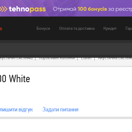
Бонуси
Оплата та доставка
Кредит
Гар
я
акустичні системи)
Портативні колонки
Edifier
Акустична система 
00 White
лишити вiдгук
Задати питання