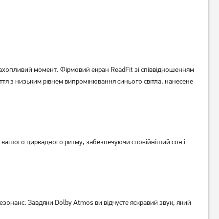
Планшет Blackview Active 8
Планшет Blackview Active 8
Pro 8/256GB LTE Orange
Pro 8/256GB LTE Black
ахопливий момент. Фірмовий екран ReadFit зі співвідношенням
(Global) (No Adapter)
(Global) (No Adapter)
15 089
грн
15 269
грн
ття з низьким рівнем випромінювання синього світла, нанесене
12 939
12 939
грн
грн
 вашого циркадного ритму, забезпечуючи спокійніший сон і
онанс. Завдяки Dolby Atmos ви відчуєте яскравий звук, який