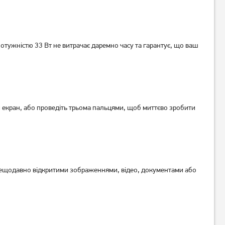
Планшет Samsung Galaxy
Планшет Samsung Galaxy
Tab A11+ WiFi 6/128GB Gray
Tab A11+ 5G 8/256GB Gray
(SM-X230NZAR) (no Adapter)
(SM-X236BZAP) (no Adapter)
12 899
грн
17 609
грн
UA UCRF
UA UCRF
10 689
15 589
тужністю 33 Вт не витрачає даремно часу та гарантує, що ваш
грн
грн
и екран, або проведіть трьома пальцями, щоб миттєво зробити
я нещодавно відкритими зображеннями, відео, документами або