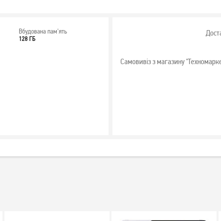
Вбудована пам'ять
Дост
128 ГБ
Самовивіз з магазину "Техномарк