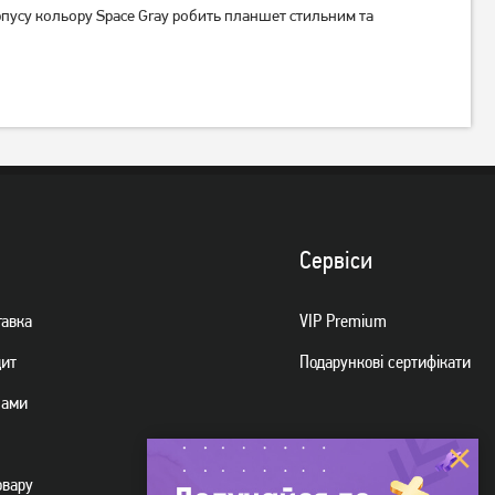
рпусу кольору Space Gray робить планшет стильним та
Сервiси
тавка
VIP Premium
дит
Подарункові сертифікати
нами
овару