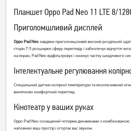
Планшет Oppo Pad Neo 11 LTE 8/128
Приголомшливий дисплей
Планшет Xiaomi Redmi Pad 2
Планшет Samsung Galaxy
8/256GB Graphite Gray
Tab A11+ 5G 8/256GB Gray
Oppo Pad Neo
завдяки приголомшливій високій роздільній здат
(SM-X236B)
сторін 7:5 розширює сферу перегляду і забезпечує відчуття чи
11 499
16 499
на екран, Pad Neo відфільтровує і знижує частку шкідливого си
грн
грн
Інтелектуальне регулювання колірн
Спеціальний датчик колірної температури та ексклюзивний ніч
винятково комфортний перегляд.
Кінотеатр у ваших руках
Oppo Pad Neo оснащений чотирма динаміками з комбінованою з
наповнює ваш простір і огортає вас звуком.