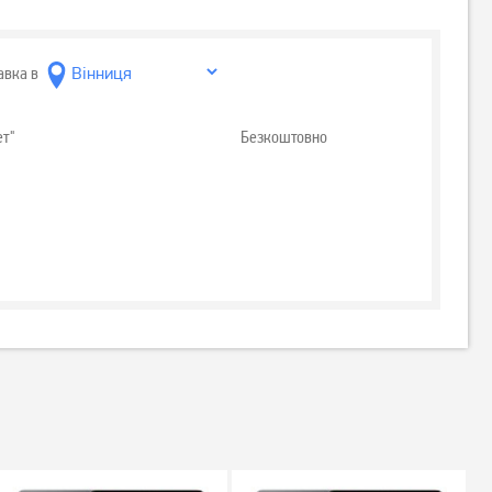
авка в
ет"
Безкоштовно