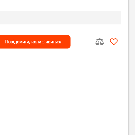
Повiдомити, коли з'явиться