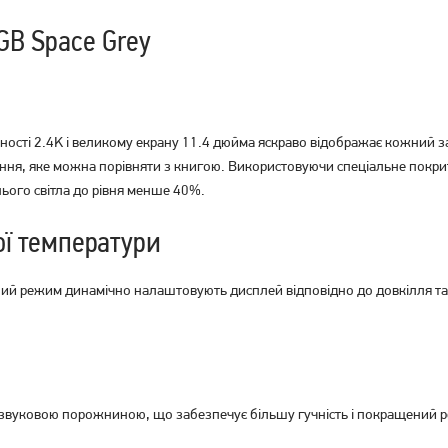
GB Space Grey
Планшет Samsung Galaxy
Планшет Blackview Active 8
Tab A11+ Wi-Fi 8/256GB Gray
Pro 8/256GB LTE Orange
ності 2.4K і великому екрану 11.4 дюйма яскраво відображає кожний з
(SM-X230N)
15 089
грн
тання, яке можна порівняти з книгою. Використовуючи спеціальне покри
14 499
12 939
нього світла до рівня менше 40%.
грн
грн
ої температури
ний режим динамічно налаштовують дисплей відповідно до довкілля та
вуковою порожниною, що забезпечує більшу гучність і покращений рез