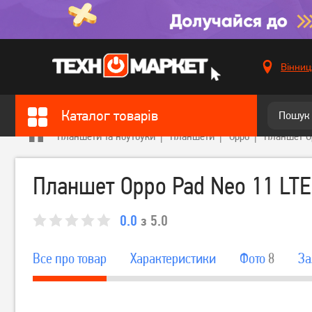
Вінниц
Каталог товарів
Планшети та ноутбуки
Планшети
Oppo
Планшет Op
Планшет Oppo Pad Neo 11 LTE
0.0
з 5.0
Все про товар
Характеристики
Фото
8
За