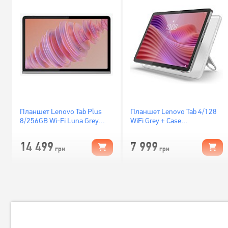
Планшет Lenovo Tab Plus
Планшет Lenovo Tab 4/128
8/256GB Wi-Fi Luna Grey
WiFi Grey + Case
(ZADX0043UA)
(ZAEH0006UA)
14 499
7 999
грн
грн