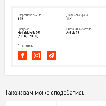
Оперативна пам'ять
Діагональ екрана
8 ГБ
11.4"
Процесор
Операційна система
MediaTek Helio G99
Android 13
(2.2 ГГц + 2.0 ГГц)
Поділитись:
Також вам може сподобатись