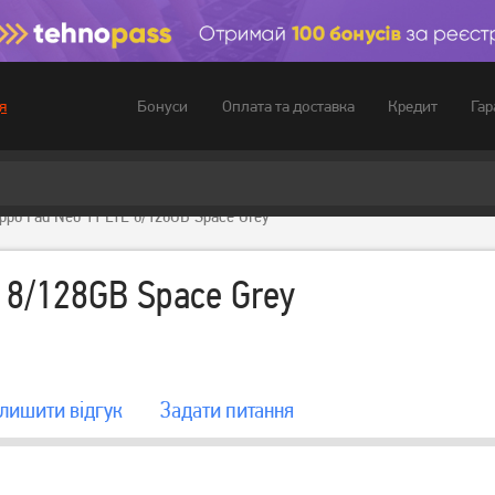
Бонуси
Оплата та доставка
Кредит
Гар
я
po Pad Neo 11 LTE 8/128GB Space Grey
 8/128GB Space Grey
лишити вiдгук
Задати питання