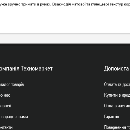
е зручно тримати в руках. Взаємодія матової та глянцевої текстур ко
омпанiя Техномаркет
Допомога
талог товарiв
Оплата та дос
ро нас
Купити в кре
кансії
Оплата части
пiвпраця з нами
Гарантiя
онтакти
Повернення т