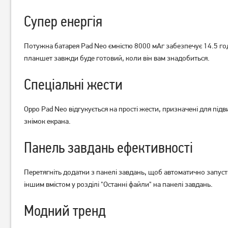
Планшет Blackview Active 8
Планшет Samsung Galaxy
Супер енергія
Pro 8/256GB LTE Black
Tab A11 LTE 8/128GB Gray
(Global)
(SM-X135FZAE) UA UCRF
15 089
грн
13 209
грн
12 939
10 939
Потужна батарея Pad Neo ємністю 8000 мАг забезпечує 14.5 го
грн
грн
планшет завжди буде готовий, коли він вам знадобиться.
Спеціальні жести
Oppo Pad Neo відгукується на прості жести, призначені для пі
знімок екрана.
Панель завдань ефективності
Перетягніть додатки з панелі завдань, щоб автоматично запус
іншим вмістом у розділі "Останні файли" на панелі завдань.
Модний тренд