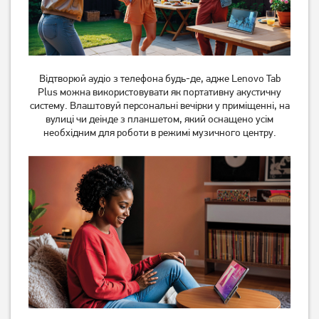
Планшет Samsung Galaxy
Планшет Samsung Galaxy
Tab A11+ 5G 8/256GB Gray
Tab A11+ 5G 6/128GB Gray
(SM-X236BZAP) (no
(SM-X236BZAR) (no
17 609
грн
13 919
грн
Adapter) UA UCRF
Adapter) UA UCRF
15 589
12 319
грн
грн
Відтворюй аудіо з телефона будь-де, адже Lenovo Tab
Plus можна використовувати як портативну акустичну
систему. Влаштовуй персональні вечірки у приміщенні, на
вулиці чи деінде з планшетом, який оснащено усім
необхідним для роботи в режимі музичного центру.