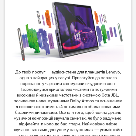
12 939
12 939
грн
грн
До твоїх послуг — аудіосистема для планшетів Lenovo,
одна з найкращих у галузі. Приготуйся до повного
Планшет Samsung Galaxy
Планшет Samsung Galaxy
поринання у чарівний світ музики в чудовій якості.
Tab A11 LTE 8/128GB Gray
Tab A11 Wi-Fi 8/128GB Gray
Насолоджуйся кришталево чистими та потужними
(SM-X135FZAE) UA UCRF
(SM-X130NZAE) UA UCRF
13 209
грн
10 989
грн
високими й низькими частотами з системою Octa JBL,
посиленою налаштуваннями Dolby Atmos та оснащеною
10 939
8 999
грн
грн
4 високочастотними та 4 оптимально збалансованими
басовими динаміками. Все для того, щоб кожна деталь
музичної композиції звучала саме так, як було задумано:
від флейти-піколо до бас-гітари. Неймовірно якісне
звучання так само доступне у навушниках — усамітнюйся
та не заважай тим, хто довкола, поринаючи в музичну