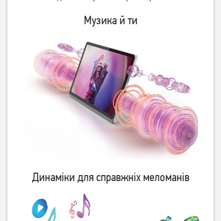
Музика й ти
Планшет Samsung Galaxy
Планшет Samsung Galaxy
Tab A11+ 5G 8/256GB Gray
Tab A11+ Wi-Fi 8/256GB
(SM-X236B)
Gray (SM-X230N)
16 499
14 499
грн
грн
Динаміки для справжніх меломанів