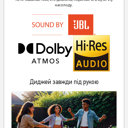
насолоду.
Планшет Samsung Galaxy
Планшет Samsung Galaxy
Tab A11+ WiFi 8/256GB Gray
Tab A11+ WiFi 6/128GB Gray
(SM-X230NZAP) (no
(SM-X230NZAR) (no
15 589
грн
12 899
грн
Adapter) UA UCRF
Adapter) UA UCRF
13 809
10 689
грн
грн
Диджей завжди під рукою