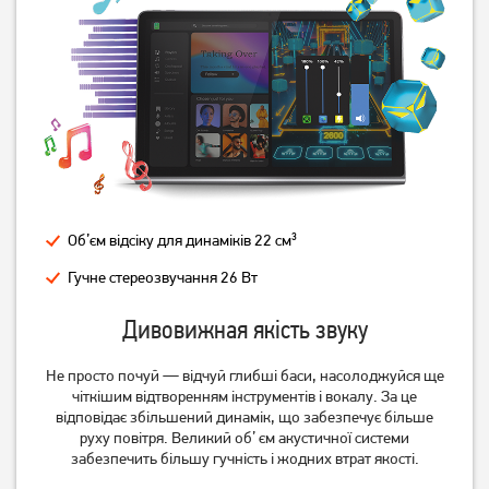
Планшет Blackview Active 8
Планшет Blackview Active 8
Pro 8/256GB LTE Orange
Pro 8/256GB LTE Orange
(Global) (No Adapter)
15 089
грн
15 089
грн
12 939
12 939
грн
грн
Об’єм відсіку для динаміків 22 см³
Гучне стереозвучання 26 Вт
Дивовижная якість звуку
Не просто почуй — відчуй глибші баси, насолоджуйся ще
чіткішим відтворенням інструментів і вокалу. За це
відповідає збільшений динамік, що забезпечує більше
Планшет Blackview Active 8
Планшет Blackview Active 8
руху повітря. Великий об’ єм акустичної системи
Pro 8/256GB LTE Black
Pro 8/256GB LTE Black
забезпечить більшу гучність і жодних втрат якості.
(Global) (No Adapter)
(Global)
15 269
грн
15 089
грн