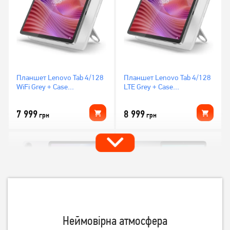
Планшет Lenovo Tab 4/128
Планшет Lenovo Tab 4/128
WiFi Grey + Case
LTE Grey + Case
(ZAEH0006UA)
(ZAEJ0050UA)
7 999
8 999
грн
грн
Неймовірна атмосфера