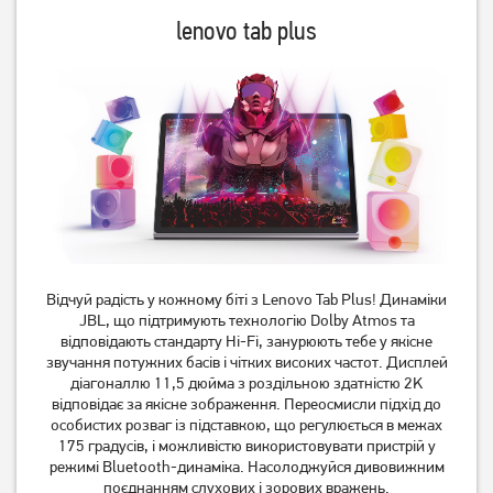
Планшет Xiaomi Redmi Pad
Планшет Samsung Galaxy
lenovo tab plus
2 8/256 Lavender Purple
Tab A11 LTE 8/128GB Gray
(SM-X135FZAEEUC)
11 499
9 899
грн
грн
Відчуй радість у кожному біті з Lenovo Tab Plus! Динаміки
JBL, що підтримують технологію Dolby Atmos та
відповідають стандарту Hi-Fi, занурюють тебе у якісне
звучання потужних басів і чітких високих частот. Дисплей
Планшет Samsung Galaxy
Планшет Xiaomi Redmi Pad
діагоналлю 11,5 дюйма з роздільною здатністю 2K
Tab A11 Wi-Fi 8/128GB Gray
2 8/256GB Graphite Gray
відповідає за якісне зображення. Переосмисли підхід до
(SM-X130NZAEEUC)
особистих розваг із підставкою, що регулюється в межах
175 градусів, і можливістю використовувати пристрій у
8 499
11 499
грн
грн
режимі Bluetooth-динаміка. Насолоджуйся дивовижним
поєднанням слухових і зорових вражень.