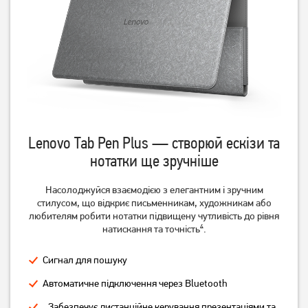
Lenovo Tab Pen Plus — створюй ескізи та
нотатки ще зручніше
Насолоджуйся взаємодією з елегантним і зручним
стилусом, що відкриє письменникам, художникам або
любителям робити нотатки підвищену чутливість до рівня
натискання та точність⁴.
Сигнал для пошуку
Автоматичне підключення через Bluetooth
Забезпечує дистанційне керування презентаціями та