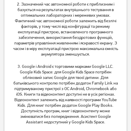
2. Зазначений час автономної роботи є приблизним і
базується на результатах внутрішнього тестування в
оптимальних лабораторних і мережевих умовах.
Фактичний час автономної роботи залежить від безлічі
факторів, у тому числі від конфігурації та режиму
експлуатації пристрою, встановленого програмного
забезпечення, використання бездротових функцій,
параметрів управління живленням і яскравості екрану. З
часом і в міру експлуатації пристрою максимальна ємність
акумулятора зменшується.
3. Google і Android є торговими марками Google LLC.
Google Kids Space: для Google Kids Space потрібен
обліковий запис Google для твоєї дитини. Для
батьківського контролю потрібен додаток Family Link на
підтримуваному пристрої з ОС Android, Chromebook або
iOS. Книги та відеоконтент доступні не в усіх регіонах.
Відеоконтент залежить від наявності програми YouTube
Kids. Для книг потрібен додаток Google Play Books.
Доступність програм, книг і відеоконтенту може
змінюватися без попередження. Асистент Google
Assistant недоступний у Google Kids Space.