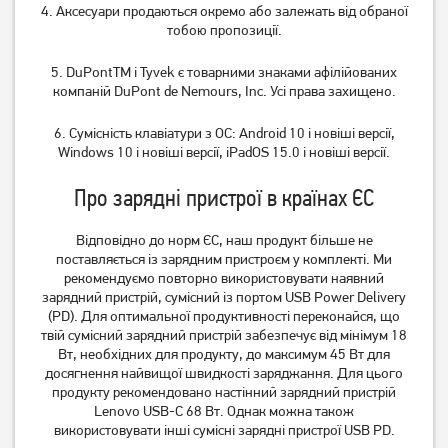
4. Аксесуари продаються окремо або залежать від обраної
тобою пропозиції.
5. DuPontTM і Tyvek є товарними знаками афілійованих
компаній DuPont de Nemours, Inc. Усі права захищено.
6. Сумісність клавіатури з ОС: Android 10 і новіші версії,
Windows 10 і новіші версії, iPadOS 15.0 і новіші версії.
Про зарядні пристрої в країнах ЄС
Відповідно до норм ЄС, наш продукт більше не
поставляється із зарядним пристроєм у комплекті. Ми
рекомендуємо повторно використовувати наявний
зарядний пристрій, сумісний із портом USB Power Delivery
(PD). Для оптимальної продуктивності переконайся, що
твій сумісний зарядний пристрій забезпечує від мінімум 18
Вт, необхідних для продукту, до максимум 45 Вт для
досягнення найвищої швидкості заряджання. Для цього
продукту рекомендовано настінний зарядний пристрій
Lenovo USB-C 68 Вт. Однак можна також
використовувати інші сумісні зарядні пристрої USB PD.