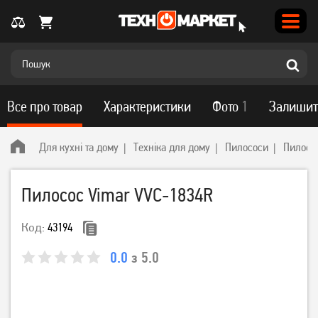
Все про товар
Характеристики
Фото
1
Залишит
Для кухні та дому
Техніка для дому
Пилососи
Пилосо
Пилосос Vimar VVC-1834R
Код:
43194
0.0
з 5.0