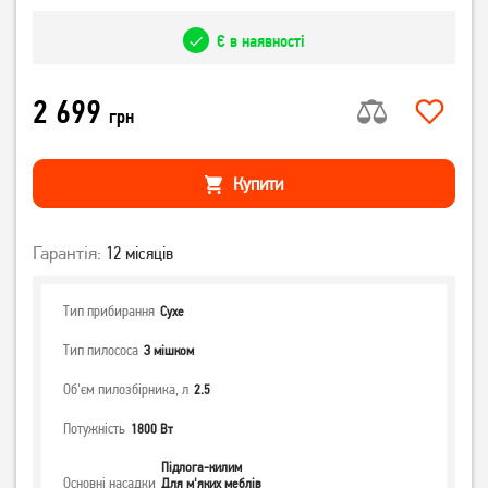
Є в наявності
2 699
грн
Купити
Гарантія:
12 місяців
Тип прибирання
Сухе
Тип пилососа
З мішком
Об'єм пилозбірника, л
2.5
Потужність
1800 Вт
Підлога-килим
Основні насадки
Для м'яких меблів