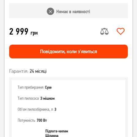
Немає в наявності
2 999
грн
Повiдомити, коли з'явиться
Гарантія:
24 місяці
Тип прибирання
Сухе
Тип пилососа
З мішком
Об'єм пилозбірника, л
3
Потужність
700 Вт
Підлога-килим
Щілинна