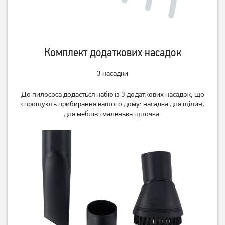
Комплект додаткових насадок
Пилосос Vimar VVC-1834R
Пилосос Bosch BGS05A220
3 насадки
До пилососа додається набір із 3 додаткових насадок, що
2 699
3 799
спрощують прибирання вашого дому: насадка для щілин,
грн
грн
для меблів і маленька щіточка.