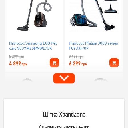
Пилосос Samsung ECO Pet
Пилосос Philips 3000 series
care VC07M25M9WD/UK
FC9334/09
5 299
грн
8 499
грн
4 899
6 299
грн
грн
Щітка XpandZone
Унікальна конструкція щітки