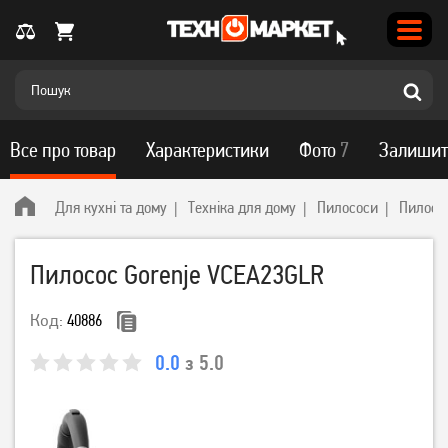
Все про товар
Характеристики
Фото
7
Залишит
Для кухні та дому
Техніка для дому
Пилососи
Пилосо
Пилосос Gorenje VCEA23GLR
Код:
40886
0.0
з 5.0