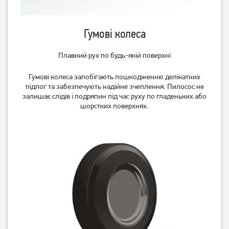
Гумові колеса
Пилосос Samsung
Пилосос Samsung
VCC41U1V3P
VCC45W0S36
Плавний рух по будь-якій поверхні
3 499
грн
3 699
грн
3 299
3 399
Гумові колеса запобігають пошкодженню делікатних
грн
грн
підлог та забезпечують надійне зчеплення. Пилосос не
залишає слідів і подряпин під час руху по гладеньких або
шорстких поверхнях.
Пилосос Samsung
Пилосос Samsung
VCC45W0S3R
VC07M31A1HP
3 699
грн
5 599
грн