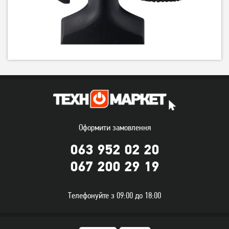
Пилосос Samsung
Пилосос Philips 3000 series
VC07M31C0HG
XD3112/09
5 799
грн
5 399
6 999
грн
грн
Оформити замовлення
063 952 02 20
067 200 29 19
Телефонуйте з 09:00 до 18:00