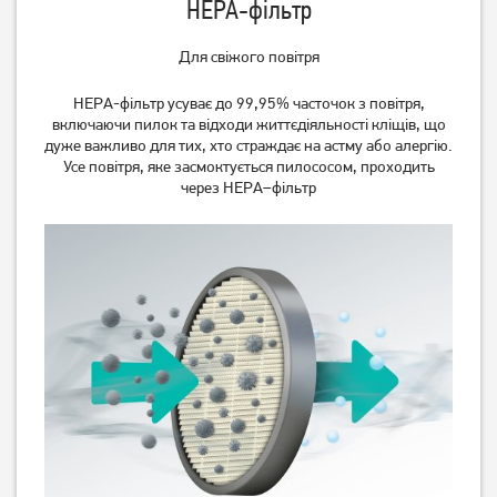
HEPA-фільтр
Для свіжого повітря
НЕРА-фільтр усуває до 99,95% часточок з повітря,
включаючи пилок та відходи життєдіяльності кліщів, що
дуже важливо для тих, хто страждає на астму або алергію.
Усе повітря, яке засмоктується пилососом, проходить
через НЕРА–фільтр
Пилосос Samsung
Пилосос Samsung
VC07M3110VB
VCC41U1V3A
5 399
грн
3 499
грн
4 399
3 299
грн
грн