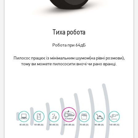
3 399
4 899
грн
грн
Тиха робота
Робота при 64дБ
Пилосос працює із мінімальним шумом(на рівні розмови),
тому ви можете пилососити вночі чи рано вранці.
Пилосос Philips FC8240/09
Пилосос Samsung
VC07M25H0WB/UK
4 999
4 699
грн
грн