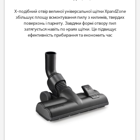
Пилосос Philips 2000 series
Пилосос Samsung
Х-подібний отвір великої універсальної щітки XpandZone
XB2125/09
VC07M2110SB/UK
збільшує площу всмоктування пилу з килимів, твердих
5 999
грн
5 099
грн
поверхонь і паркету. Завдяки формі отвору пил
5 499
3 899
затягується навіть по краях щітки. Це підвищує
грн
грн
ефективність прибирання та економить час
Пилосос Samsung
Пилосос Samsung
VC07M2110SR
VC07M25E0WR/UK
5 099
грн
4 599
грн
3 899
4 299
грн
грн