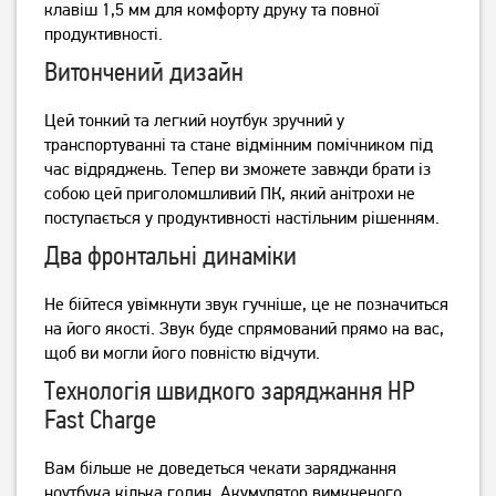
Ноутбук Acer Aspire Lite
Ноутбук Asus VivoBook 15
клавіш 1,5 мм для комфорту друку та повної
AL15-45P-R07Z
X1504VA-BQ4292
продуктивності.
(NX.DLQEX.002) Light Silver
Витончений дизайн
30 999
34 999
грн
грн
Цей тонкий та легкий ноутбук зручний у
транспортуванні та стане відмінним помічником під
час відряджень.
Тепер ви зможете завжди брати із
собою цей приголомшливий ПК, який анітрохи не
поступається у продуктивності настільним рішенням.
Два фронтальні динаміки
Не бійтеся увімкнути звук гучніше, це не позначиться
на його якості.
Звук буде спрямований прямо на вас,
щоб ви могли його повністю відчути.
Технологія швидкого заряджання HP
Fast Charge
Вам більше не доведеться чекати заряджання
ноутбука кілька годин.
Акумулятор вимкненого