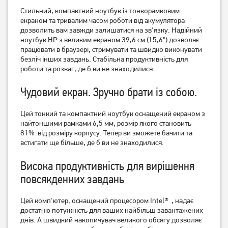
Стильний, компактний ноутбук із тонкорамковим
Ноутбук HP Victus 15-
Ноутбук HP Victus 15-
fb3235nw (C1LN5EA)
екраном та тривалим часом роботи від акумулятора
fa2082wm (B5EQ3UA)
дозволить вам завжди залишатися на зв'язку.
Надійний
ноутбук HP з великим екраном 39,6 см (15,6") дозволяє
48 999
51 999
грн
грн
працювати в браузері, стримувати та швидко виконувати
безліч інших завдань. Стабільна продуктивність для
роботи та розваг, де б ви не знаходилися.
Чудовий екран.
Зручно брати із собою.
Цей тонкий та компактний ноутбук оснащений екраном з
найтоншими рамками 6,5 мм, розмір якого становить
81%
від розміру корпусу.
Тепер ви зможете бачити та
встигати ще більше, де б ви не знаходилися.
Висока продуктивність для вирішення
Ноутбук HP Envy 17-
Ноутбук Acer Aspire Lite
повсякденних завдань
cw0009ua (949X2EA)
AL15-45P (NX.DLQEU.001)
Цей комп'ютер, оснащений процесором Intel®
, надає
47 999
30 999
грн
грн
достатню потужність для ваших найбільш завантажених
днів.
А швидкий накопичувач великого обсягу дозволяє