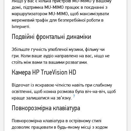
Якщо у вас є кілька пристроїв MU-MIMO у вашому
домі, підтримка MU-MIMO працює в поєднанні з
маршрутизатором MU-MIMO, щоб максимізувати
мережевий трафік для безперебійної роботи в
Інтернеті.
Подвійні фронтальні динаміки
Ноутбук HP 15-fc0005nw
Ноутбук HP Victus 15-
(CX5C3EA)
fb3026nw (C38YXEA)
Збільште гучність улюбленої музики, фільму чи
гри.
Коли ваше аудіо направлено на вас, ніщо не
30 999
69 999
грн
грн
стоїть між вами та вашими розвагами.
Камера HP TrueVision HD
Відеочат із яскравою чіткістю навіть при слабкому
освітленні, щоб кожна розмова була віч-на-віч, щоб
7
краще залишатися на зв’язку.
Повнорозмірна клавіатура
Повнорозмірна клавіатура в острівному стилі
дозволяє працювати в будь-якому місці з ходом