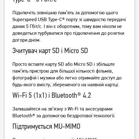
23 499
55 999
грн
грн
Підключіть зовнішню пам’ять за допомогою цього
Superspeed USB Type-C® порту зі швидкістю передачі
даних 5 Гбіт/с.
І він є оборотним, тому вам ніколи не
доведеться турбуватися про підключення до розетки
догори дном.
Зчитувач карт SD і Micro SD
Просто вставте карту SD або Micro SD і збільште
пам’ять пристрою для більшої кількості фільмів,
фотографій і музики або легко отримайте доступ до
Ноутбук Asus Vivobook Go
Ноутбук Asus Vivobook Go
будь-якого вмісту, збереженого на наявній картці.
15 L1504FA Mixed Black
15 E1504FA Cool Silver
(L1504FA-BQ1966)
(E1504FA-BQ2835)
Wi-Fi 5 (1x1) і Bluetooth® 4.2
24 999
29 999
грн
грн
Залишайтеся на зв’язку з Wi-Fi та аксесуарами
Bluetooth® за допомогою бездротової технології.
Підтримується MU-MIMO