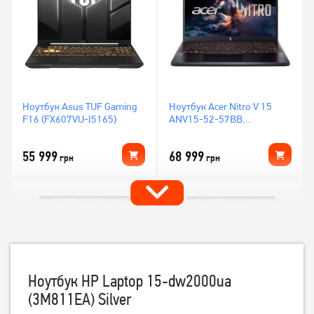
Ноутбук Asus TUF Gaming
Ноутбук Acer Nitro V 15
F16 (FX607VU-I5165)
ANV15-52-57BB
(NH.U1PAA.004)
55 999
68 999
грн
грн
Ноутбук HP Laptop 15-dw2000ua
(3M811EA) Silver