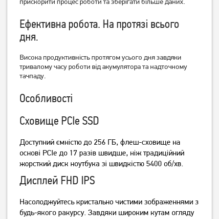
прискорити процес роботи та зберігати більше даних.
Ефективна робота.
На протязі всього
дня.
Висока продуктивність протягом усього дня завдяки
тривалому часу роботи від акумулятора та надточному
тачпаду.
Особливості
Ноутбук Asus Vivobook 15
Ноутбук HP 255R G10
X1504VA-BQ2919W
(AD1U9ET)
Сховище PCIe SSD
(90NB13Y2-M00W50)
34 999
28 999
грн
грн
Доступний ємністю до 256 ГБ, флеш-сховище на
основі PCIe до 17 разів швидше, ніж традиційний
жорсткий диск ноутбука зі швидкістю 5400 об/хв.
Дисплей FHD IPS
Насолоджуйтесь кристально чистими зображеннями з
будь-якого ракурсу.
Завдяки широким кутам огляду