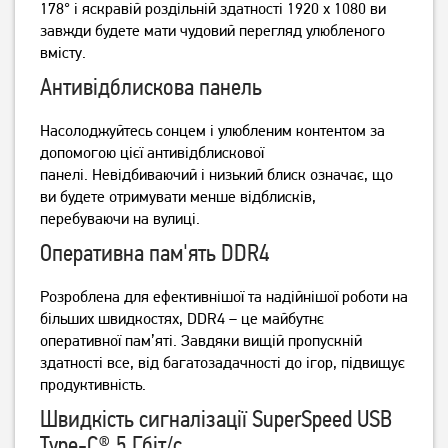
178° і яскравій роздільній здатності 1920 x 1080 ви
завжди будете мати чудовий перегляд улюбленого
вмісту.
Ноутбук Asus TUF Gaming
Ноутбук HP Victus 15-
Антивідблискова панель
A16 FA607NUG
fa2057ns (D14JDEA)
(FA607NUG-RL117)
Насолоджуйтесь сонцем і улюбленим контентом за
55 999
59 999
грн
грн
допомогою цієї антивідблискової
панелі.
Невідбиваючий і низький блиск означає, що
ви будете отримувати менше відблисків,
перебуваючи на вулиці.
Оперативна пам'ять DDR4
Розроблена для ефективнішої та надійнішої роботи на
більших швидкостях, DDR4 – це майбутнє
оперативної пам’яті.
Завдяки вищій пропускній
здатності все, від багатозадачності до ігор, підвищує
продуктивність.
Ноутбук Asus ExpertBook
Ноутбук Asus TUF Gaming
B1 B1503CVA (B1503CVA-
Швидкість сигналізації SuperSpeed ​​USB
F16 FX607VJB (FX607VJB-
S73758)
RL145)
Type-C® 5 Гбіт/с