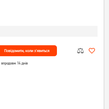
Повiдомити, коли з'явиться
 впродовж 14 днів