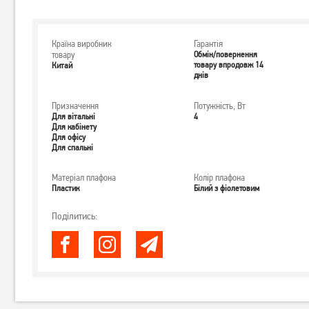
Країна виробник
Гарантія
товару
Обмін/повернення
товару впродовж 14
Китай
днів
Призначення
Потужність, Вт
Для вітальні
4
Для кабінету
Для офісу
Для спальні
Матеріал плафона
Колір плафона
Пластик
Білий з фіолетовим
Поділитись: