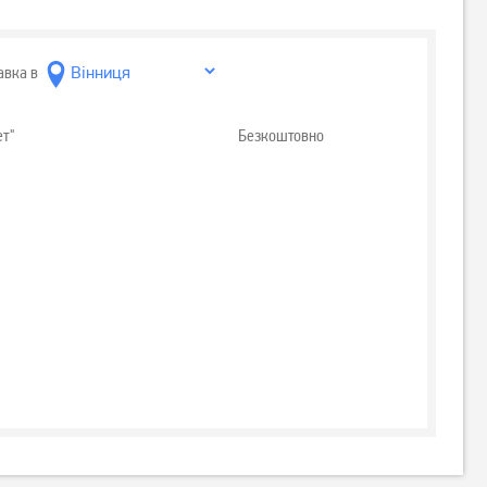
авка в
ет"
Безкоштовно