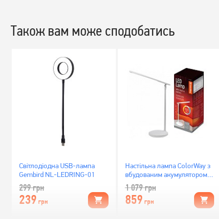
Також вам може сподобатись
Світлодіодна USB-лампа
Настільна лампа ColorWay з
Gembird NL-LEDRING-01
вбудованим акумулятором
white (CW-DL02B-W)
299
грн
1 079
грн
239
859
грн
грн