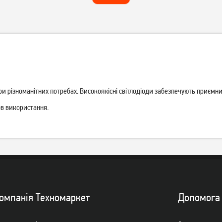
и різноманітних потребах. Високоякісні світлодіоди забезпечують приємний
ов використання.
Настільна лампа ColorWay
Настільна лампа ELM Rodeo
Portable & Flexible 360 із
Primo 10 W IP20 3000-6000
вбудованим акумулятором
K (27-0003)
969
грн
1 039
грн
біла (CW-DL12FB-W)
769
829
грн
грн
омпанiя Техномаркет
Допомога