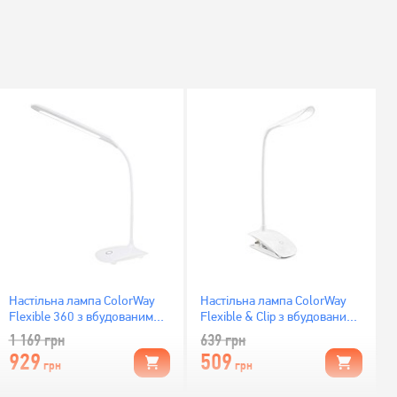
Настільна лампа ColorWay
Настільна лампа ColorWay
Flexible 360 з вбудованим
Flexible & Clip з вбудованим
акумулятором white (CW-
акумулятором White (CW-
1 169
грн
639
грн
DL07FB-W)
DL04FCB-W)
929
509
грн
грн