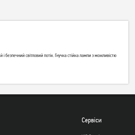
 і безпечний світловий потік. Гнучка стійка лампи з можливістю
Настільна лампа ELM Krokus
Настільна лампа ELM Unix 7
7 W IP20 4000 K (27-0000)
W IP20 4000 K (27-0002)
749
грн
729
грн
599
579
грн
грн
Сервiси