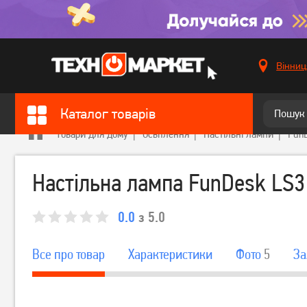
Вінниц
Каталог товарів
Товари для дому
Освітлення
Настільні лампи
Fun
Настільна лампа FunDesk LS3 
0.0
з 5.0
Все про товар
Характеристики
Фото
5
За