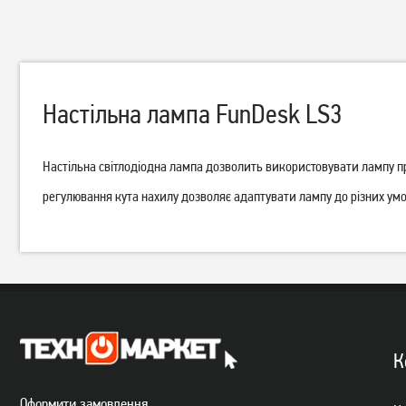
Настільна лампа FunDesk LS3
Настільна світлодіодна лампа дозволить використовувати лампу пр
регулювання кута нахилу дозволяє адаптувати лампу до різних ум
Настільна лампа ColorWay
Настільна лампа ColorWay
Portable Magnet з
Flexible & Clip 2 із
вбудованим акумулятором
вбудованим акумулятором
1 389
грн
739
грн
White (CW-DL03PMB-W)
біла (CW-DL10FCB-W)
1 109
589
грн
грн
К
Оформити замовлення