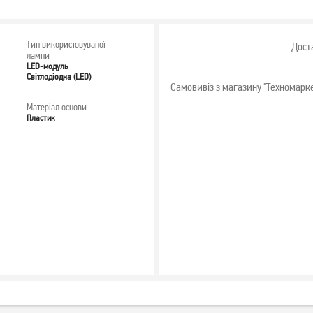
Тип використовуваної
Дост
лампи
LED-модуль
Світлодіодна (LED)
Самовивіз з магазину "Техномарк
Матеріал основи
Пластик