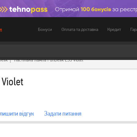
Бонуси
Оплата та доставка
Кредит
Гар
я
Desk
Настільна лампа FunDesk LS3 Violet
Violet
лишити вiдгук
Задати питання