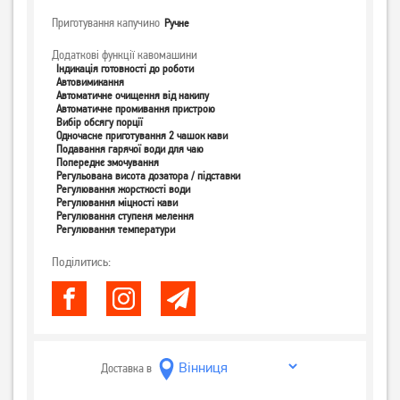
Приготування капучино
Ручне
Додаткові функції кавомашини
Індикація готовності до роботи
Автовимикання
Автоматичне очищення від накипу
Автоматичне промивання пристрою
Вибір обсягу порції
Одночасне приготування 2 чашок кави
Подавання гарячої води для чаю
Попереднє змочування
Регульована висота дозатора / підставки
Регулювання жорсткості води
Регулювання міцності кави
Регулювання ступеня мелення
Регулювання температури
Поділитись:
Доставка в