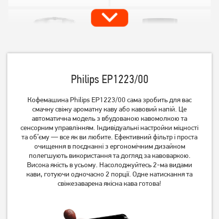
Philips EP1223/00
Кофемашина Philips EP1223/00 сама зробить для вас
смачну свіжу ароматну каву або кавовий напій. Це
Кавоварка крапельна
Кавоварка крапельна
автоматична модель з вбудованою кавомолкою та
Ardesto FCM-D2100
Ardesto FCM-D3100
сенсорним управлінням. Індивідуальні настройки міцності
та об’єму — все як ви любите. Ефективний фільтр і проста
1 029
очищення в поєднанні з ергономічним дизайном
1 649
грн
грн
полегшують використання та догляд за кавоваркою.
Висока якість в усьому. Насолоджуйтесь 2-ма видами
кави, готуючи одночасно 2 порції. Одне натискання та
свіжезаварена якісна кава готова!