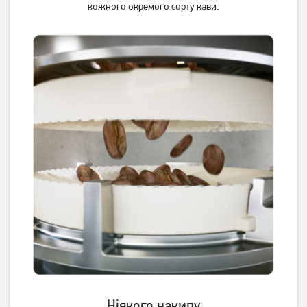
кожного окремого сорту кави.
Кавоварка крапельна
Кавоварка крапельна
Ardesto FCM-D17WG
Ardesto FCM-D2100 Black
1 079
грн
1 089
грн
859
869
грн
грн
Ніякого накипу