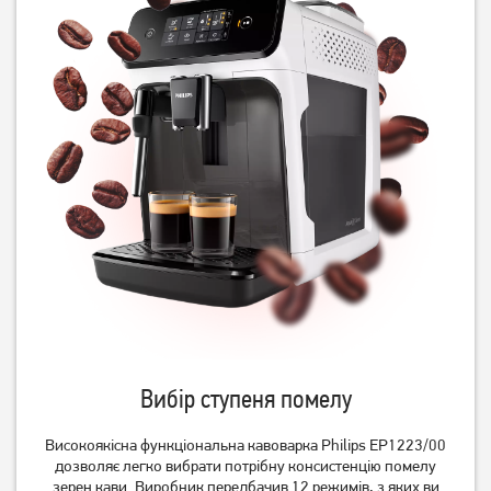
Кавомашина Philips
Кавоварка ріжкова Rotex
EP2220/10 Series 2200
RCM750-S Life Espresso
23 919
грн
19 129
3 019
грн
грн
Вибір ступеня помелу
Високоякісна функціональна кавоварка Philips EP1223/00
Кавоварка ріжкова Rotex
Кавоварка крапельна
дозволяє легко вибрати потрібну консистенцію помелу
RCM850-S Power Espresso
Zelmer ZCM1200
зерен кави. Виробник передбачив 12 режимів, з яких ви