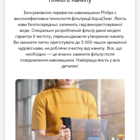
Безсумнівною перевагою кавомашини Philips є
високоефективна технологія фільтрації AquaClean. Якість
кави безпосередньо залежить і від використовуваної
води. Спеціально розроблений фільтр даної моделі
гарантує її чистоту, перешкоджаючи утворенню накипу.
Ви зможете легко приготувати до 5 000 чашок ароматної
чудової кави, не роблячи очистку від накипу. Все, що
необхідно — це вчасно замінити фільтр після
повідомлення кавомашини. Найкраща якість у всіх
деталях!