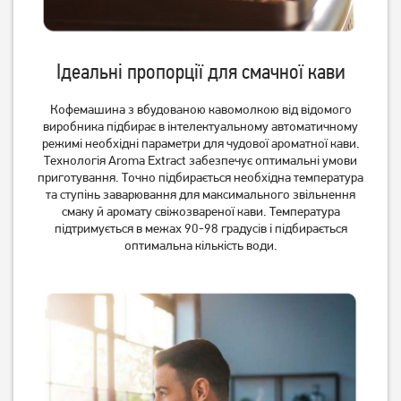
Ідеальні пропорції для смачної кави
Кофемашина з вбудованою кавомолкою від відомого
виробника підбирає в інтелектуальному автоматичному
Кавоварка Tefal CM693110
Кавоварка крапельна
режимі необхідні параметри для чудової ароматної кави.
Philips HD5120/00
Технологія Aroma Extract забезпечує оптимальні умови
приготування. Точно підбирається необхідна температура
4 149
грн
4 589
грн
та ступінь заварювання для максимального звільнення
3 319
3 669
грн
грн
смаку й аромату свіжозвареної кави. Температура
підтримується в межах 90-98 градусів і підбирається
оптимальна кількість води.