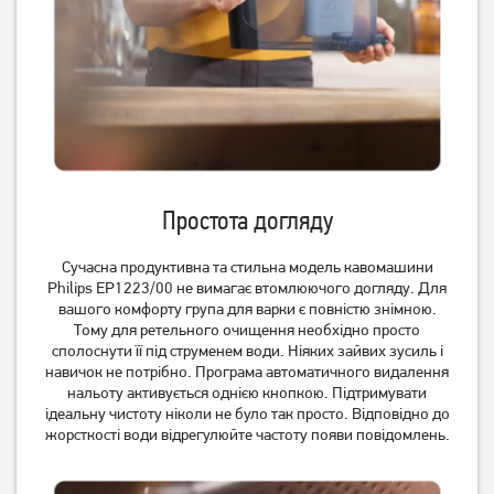
Простота догляду
Сучасна продуктивна та стильна модель кавомашини
Philips EP1223/00 не вимагає втомлюючого догляду. Для
вашого комфорту група для варки є повністю знімною.
Тому для ретельного очищення необхідно просто
сполоснути її під струменем води. Ніяких зайвих зусиль і
навичок не потрібно. Програма автоматичного видалення
нальоту активується однією кнопкою. Підтримувати
ідеальну чистоту ніколи не було так просто. Відповідно до
жорсткості води відрегулюйте частоту появи повідомлень.