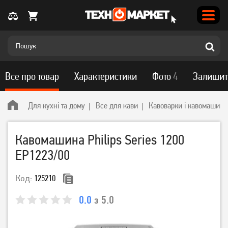
Все про товар
Характеристики
Фото
4
Залишит
Для кухні та дому
Все для кави
Кавоварки і кавомашини
Кавомашина Philips Series 1200
EP1223/00
Код:
125210
0.0
з 5.0