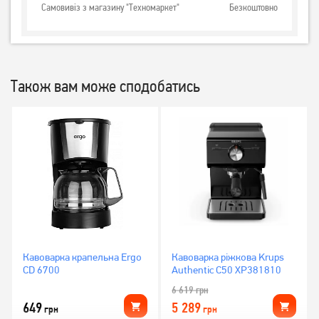
Самовивіз з магазину "Техномаркет"
Безкоштовно
Також вам може сподобатись
Кавоварка крапельна Ergo
Кавоварка ріжкова Krups
СD 6700
Authentic C50 XP381810
6 619
грн
649
5 289
грн
грн