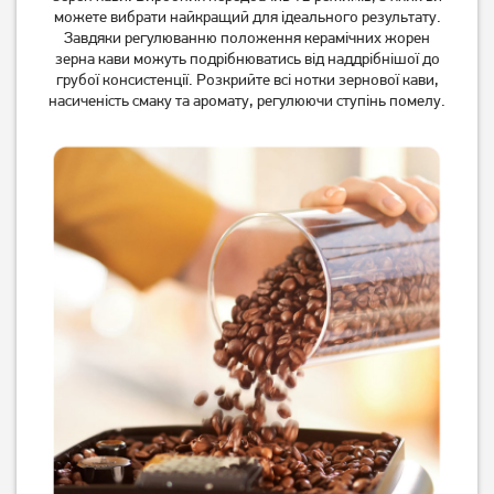
можете вибрати найкращий для ідеального результату.
Завдяки регулюванню положення керамічних жорен
Немає в наявності
Немає в наявності
зерна кави можуть подрібнюватись від наддрібнішої до
грубої консистенції. Розкрийте всі нотки зернової кави,
насиченість смаку та аромату, регулюючи ступінь помелу.
Кавоварка крапельна
Кавоварка Tefal CM290838
Philips HD7432/20
2 519
грн
2 839
грн
2 009
2 269
грн
грн