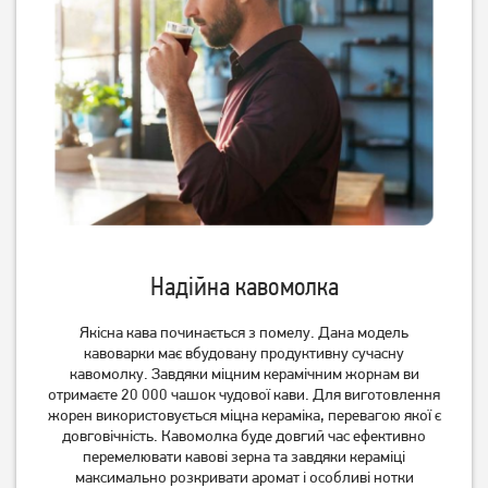
Кавомашина Saeco
Кавомашина Saeco
GranAroma Deluxe
GranAroma Deluxe
SM6480/00
SM6585/00
45 439
грн
50 229
грн
36 349
40 179
грн
грн
Надійна кавомолка
Якісна кава починається з помелу. Дана модель
кавоварки має вбудовану продуктивну сучасну
кавомолку. Завдяки міцним керамічним жорнам ви
Кавоварка ріжкова Rotex
Кавомашина Philips
RCM650-S Good Espresso
EP0820/00
отримаєте 20 000 чашок чудової кави. Для виготовлення
жорен використовується міцна кераміка, перевагою якої є
20 999
грн
довговічність. Кавомолка буде довгий час ефективно
2 979
13 999
грн
грн
перемелювати кавові зерна та завдяки кераміці
максимально розкривати аромат і особливі нотки