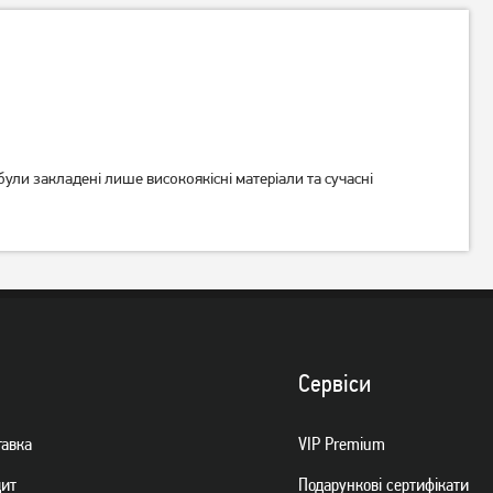
ули закладені лише високоякісні матеріали та сучасні
Карта пам'яті Mibrand
Карта пам'яті Team
MicroSDXC 64GB
MicroSDHC 16GB Class 10
(MICDXU1/64GB-A)
(TUSDH16GCL1002)
120
219
грн
грн
Немає в наявності
Немає в наявності
Сервiси
тавка
VIP Premium
дит
Подарункові сертифікати