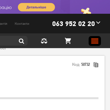
063 952 02 20
антія
Контакти
4GB)
Код:
50732