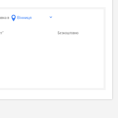
авка в
ет"
Безкоштовно