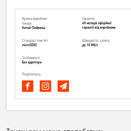
Країна виробник
Гарантія
товару
60 місяців офіційної
гарантії від виробника
Китай (Тайвань)
Стандарт пам'яті
Швидкість запису
microSDXC
до 10 Мб/с
Особливості
Без адаптера
Поділитись: