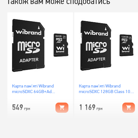
Також вам може сподобатись
Карта пам'яті Wibrand
Карта пам'яті Wibrand
microSDXC 64GB+Ad
microSDXC 128GB Class 10
(WICDXU1/64GB-A)
UHS-I U3 + SD адаптер
(WICDHU3/128GB-A)
549
1 169
грн
грн