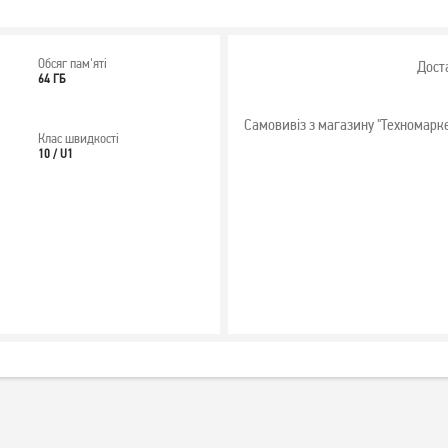
Обсяг пам'яті
Дост
64 ГБ
Самовивіз з магазину "Техномарк
Клас швидкості
10 / U1