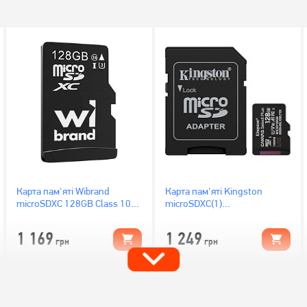
Карта пам'яті Wibrand
Карта пам'яті Kingston
microSDXC 128GB Class 10
microSDXC(1)
UHS-I U3 (WICDHU3/128GB)
128Gb/Gen3+Ad
(SDCS3/128GB)
1 169
1 249
грн
грн