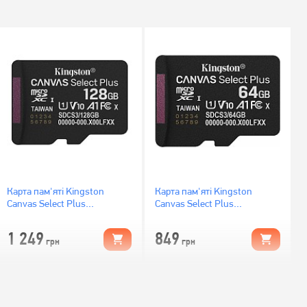
Карта пам'яті Kingston
Карта пам'яті Kingston
Canvas Select Plus
Canvas Select Plus
microSDXC 128GB UHS-I U1
microSDXC 64GB UHS-I U1
V10 (SDCS3/128GBSP)
V10 (SDCS3/64GBSP)
1 249
849
грн
грн