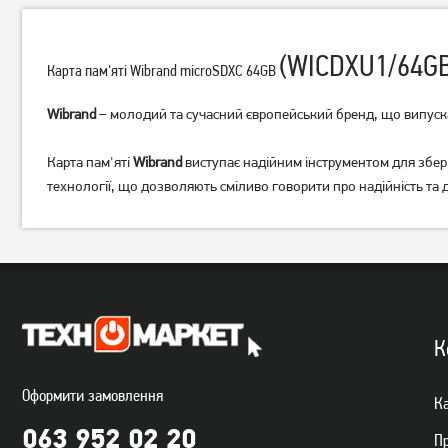
(WICDXU1/64GB
Карта пам'яті Wibrand microSDXC 64GB
Wibrand
– молодий та сучасний європейський бренд, що випуска
Карта пам'яті
Wibrand
виступає надійним інструментом для збері
Карта пам'яті Wibrand
Карта пам'яті Kingston
технології, що дозволяють сміливо говорити про надійність та 
microSDXC(U3) 64GB
microSDXC(U3) 512Gb+Ad
(WICDXU3/64GB)
(SDCS3/512GB)
629
3 739
грн
грн
К
Оформити замовлення
Ка
063 952 02 20
П