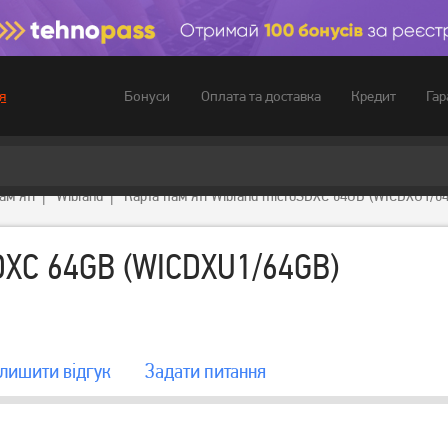
Бонуси
Оплата та доставка
Кредит
Гар
я
ам'яті
Wibrand
Карта пам'яті Wibrand microSDXC 64GB (WICDXU1/6
SDXC 64GB (WICDXU1/64GB)
лишити вiдгук
Задати питання