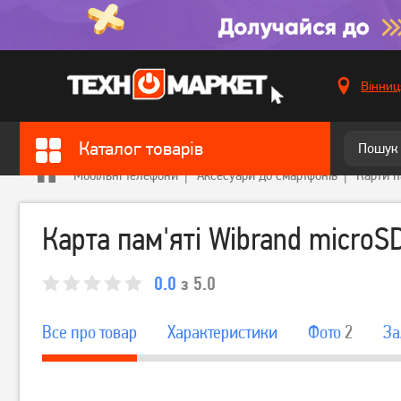
Вінниц
Каталог товарів
Мобільні телефони
Аксесуари до смартфонів
Карти п
Карта пам'яті Wibrand micro
0.0
з 5.0
Все про товар
Характеристики
Фото
2
За