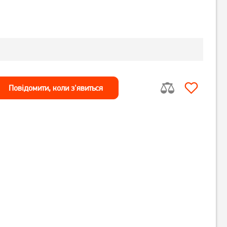
Повiдомити, коли з'явиться