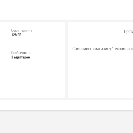
Обсяг пам'яті
Дост
128 ГБ
Самовивіз з магазину "Техномарк
Особливості
З адаптером