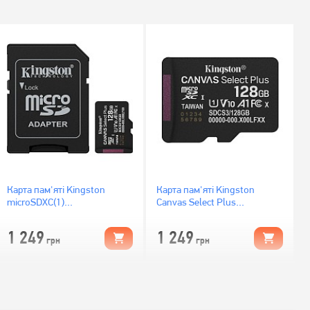
Карта пам'яті Kingston
Карта пам'яті Kingston
microSDXC(1)
Canvas Select Plus
128Gb/Gen3+Ad
microSDXC 128GB UHS-I U1
(SDCS3/128GB)
V10 (SDCS3/128GBSP)
1 249
1 249
грн
грн