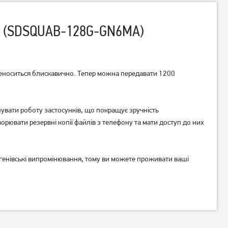
ter (SDSQUAB-128G-GN6MA)
ереноситься блискавично. Тепер можна передавати 1200
Карта пам'яті Mibrand
Карта пам'яті Wibrand
MicroSDXC 64GB
microSDHC 16GB UHS-I U1
(MICDXU1/64GB-A)
вати роботу застосунків, що покращує зручність
V6 (WICDHU1/16GB)
120
рювати резервні копії файлів з телефону та мати доступ до них
грн
349
грн
Немає в наявності
тгенівські випромінювання, тому ви можете проживати ваші