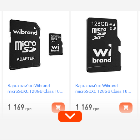
Карта пам'яті Wibrand
Карта пам'яті Wibrand
microSDXC 128GB Class 10
microSDXC 128GB Class 10
UHS-I U3 + SD адаптер
UHS-I U3 (WICDHU3/128GB)
(WICDHU3/128GB-A)
1 169
1 169
грн
грн