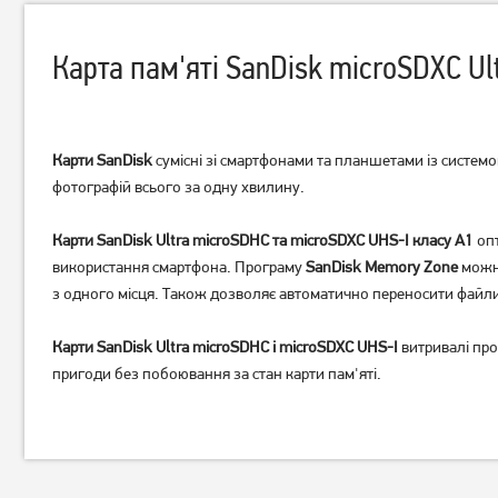
Карта пам'яті SanDisk microSDXC U
Карти SanDisk
сумісні зі смартфонами та планшетами із систем
фотографій всього за одну хвилину.
Карта пам'яті Kingston
Карта пам'яті Wibrand
Canvas Select Plus
microSDXC(U3) 64GB
microSDXC 64GB UHS-I U1
Карти SanDisk Ultra microSDHC та microSDXC UHS-I класу A1
(WICDXU3/64GB)
оп
V10 (SDCS3/64GBSP)
використання смартфона. Програму
SanDisk Memory Zone
можна
849
629
грн
грн
з одного місця. Також дозволяє автоматично переносити файли з
Карти SanDisk Ultra microSDHC і microSDXC UHS-I
витривалі про
пригоди без побоювання за стан карти пам'яті.