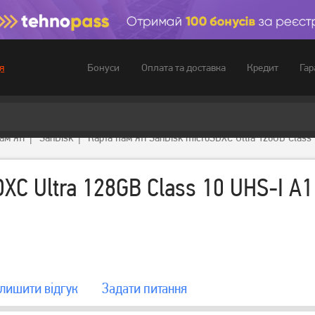
Бонуси
Оплата та доставка
Кредит
Гар
я
ам'яті
SanDisk
Карта пам'яті SanDisk microSDXC Ultra 128GB Clas
DXC Ultra 128GB Class 10 UHS-I A1
лишити вiдгук
Задати питання