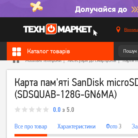
Вінниц
Каталог товарів
Мобільні телефони
Аксесуари до смартфонів
Карти п
Карта пам'яті SanDisk microS
(SDSQUAB-128G-GN6MA)
0.0
з 5.0
Все про товар
Характеристики
Фото
3
За