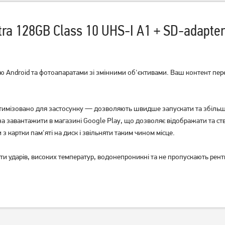
ltra 128GB Class 10 UHS-I A1 + SD-adap
ою Android та фотоапаратами зі змінними об'єктивами. Ваш контент п
Карта пам'яті Kingston
Карта пам'яті Lexar
microSDXC(U3) 512Gb+Ad
microSDXC High-
тимізовано для застосунку — дозволяють швидше запускати та збільшу
(SDCS3/512GB)
Performance 633x 128GB
Class 10 UHS-I/U3 R100 + SD
 завантажити в магазині Google Play, що дозволяє відображати та ство
3 739
1 299
adapter (LMS0633128G-
грн
грн
 картки пам'яті на диск і звільняти таким чином місце.
BNAAA)
ти ударів, високих температур, водонепроникні та не пропускають рен