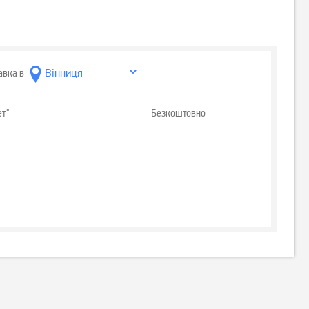
авка в
ет"
Безкоштовно