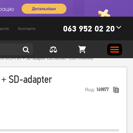
063 952 02 20
антія
Контакти
s 10 UHS-I A1 + SD-adapter (SDSQUAB-128G-GN6MA)
 + SD-adapter
Код:
149877