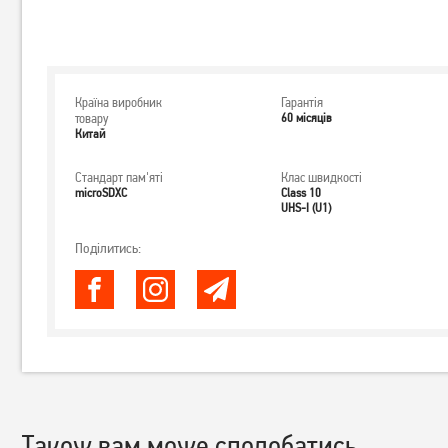
Країна виробник
Гарантія
товару
60 місяців
Китай
Стандарт пам'яті
Клас швидкості
microSDXC
Class 10
UHS-I (U1)
Поділитись:
Також вам може сподобатись