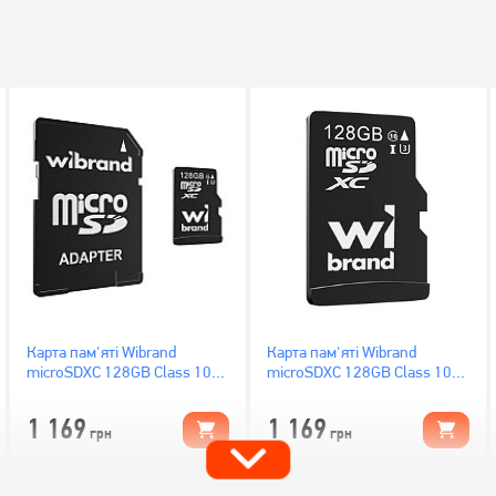
Карта пам'яті Wibrand
Карта пам'яті Wibrand
microSDXC 128GB Class 10
microSDXC 128GB Class 10
UHS-I U3 + SD адаптер
UHS-I U3 (WICDHU3/128GB)
(WICDHU3/128GB-A)
1 169
1 169
грн
грн