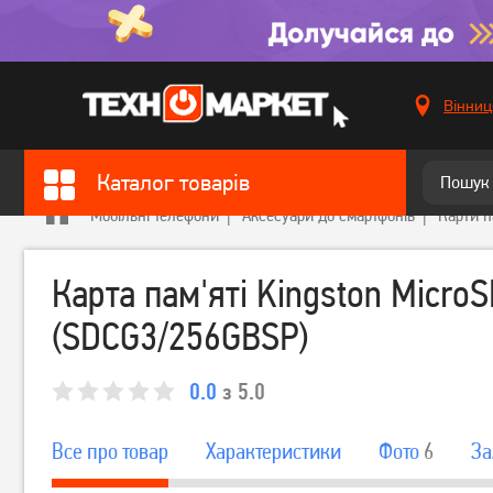
Вінниц
Каталог товарів
Мобільні телефони
Аксесуари до смартфонів
Карти п
Карта пам'яті Kingston Micro
(SDCG3/256GBSP)
0.0
з 5.0
Все про товар
Характеристики
Фото
6
За