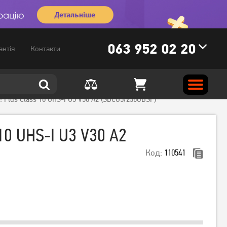
063 952 02 20
антія
Контакти
! Plus Class 10 UHS-I U3 V30 A2 (SDCG3/256GBSP)
10 UHS-I U3 V30 A2
Код:
110541