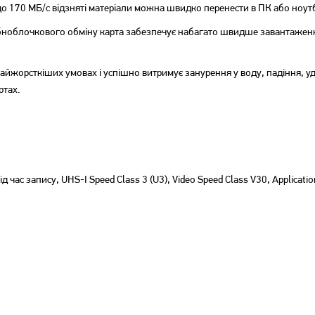
 170 МБ/с відзняті матеріали можна швидко перенести в ПК або ноут
рібноблочкового обміну карта забезпечує набагато швидше завантаженн
найжорсткіших умовах і успішно витримує занурення у воду, падіння, уда
ртах.
Карта пам'яті Apacer
Карта пам'яті Apacer
MicroSDHC 16GB UHS-I Class
MicroSDHC 32GB Class 10
10 (AP16GMCSH10U1-R)
UHS-I (AP32GMCSH10U1-
RA)
184
219
грн
грн
Немає в наявності
Немає в наявності
 час запису, UHS-I Speed Class 3 (U3), Video Speed Class V30, Applicati