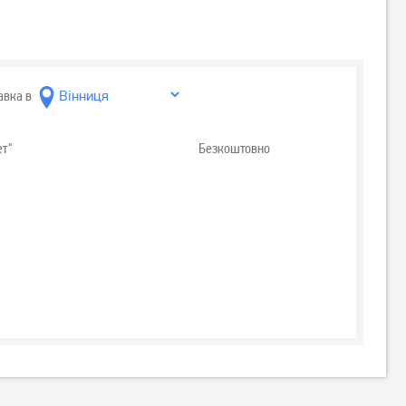
авка в
ет"
Безкоштовно