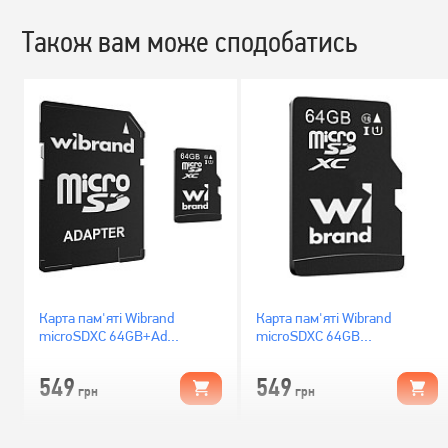
Також вам може сподобатись
Карта пам'яті Wibrand
Карта пам'яті Wibrand
microSDXC 64GB+Ad
microSDXC 64GB
(WICDXU1/64GB-A)
(WICDXU1/64GB)
549
549
грн
грн