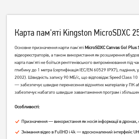
Карта пам'яті Kingston MicroSDXC 2
Основне призначення карти пам'яті
MicroSDXC Canvas Go! Plu
відеореєстраторів, а також використання як розширення вбудован
карта пам'яті не боїться рентгенівського випромінювання під ча
Карта пам'яті Kingston
Карта пам'яті Wibrand
глибину до 1 метра (сертифікація IEC/EN 60529 IPX7), падіння,
Canvas Select Plus
microSDXC(U3) 64GB
2002). Швидкість запису 90 МБ/с, що відповідає Speed Class 10 
microSDXC 64GB UHS-I U1
(WICDXU3/64GB)
— забезпечує швидке перенесення відзнятих матеріалів у ПК або
V10 (SDCS3/64GBSP)
849
629
забезпечує набагато швидше завантаження програм і збільшенн
грн
грн
Особливості:
Призначення — використання як носія інформації в дронах, 
Знімання відео в FullHD і 4k — вдосконалений інтерфейс UH