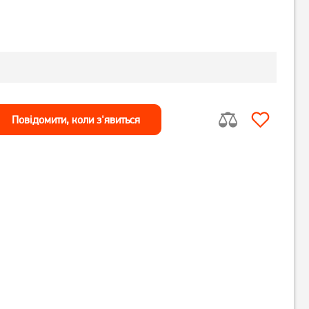
Повiдомити, коли з'явиться