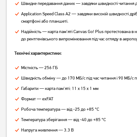
Швидке передавання даних — завдяки швидкості читання до
Application Speed Class A2 — завдяки високій швидкості д
смартфоні або планшеті.
Надійність — карта пам'яті Canvas Go! Plus протестована в 
до рентгенівського випромінювання під час огляду в аеропо
Карта пам'яті Team
Карта пам'яті Apacer
MicroSDHC 16GB Class 10
MicroSDHC 16GB UHS-I Class
(TUSDH16GCL1002)
10 (AP16GMCSH10U1-RA)
Технічні характеристики:
219
180
грн
грн
Місткість — 256 ГБ
Немає в наявності
Немає в наявності
Швидкість обміну — до 170 МБ/с під час читання і 90 МБ/с під
Габарити — карта пам'яті: 11 x 15 x 1 мм
Формат — exFAT
Робоча температура — від -25 до +85 °C
Температура зберігання — від -40 до +85 °C
Напруга живлення — 3.3 В