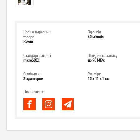
Країна виробник
Гарантія
товару
60 місяців
Китай
Стандарт пам'яті
Швидкість запису
microSDXC
до 90 МБ/с
Особливості
Розміри
З адаптером
15 x 11 x 1 мм
Поділитись: