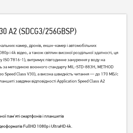
 V30 A2 (SDCG3/256GBSP)
альних камер, дронів, екшн-камер і автомобільних
p і 4k відео, а також світлин високої роздільної здатності, ця
ту ISO 7816-1), витримує півгодинне занурення у воду на
Карта пам'яті Mibrand
Карта пам'яті Wibrand
бувань за методикою воєнного стандарту MIL-STD-883H, METHOD
MicroSDXC 64GB
microSDHC 16GB UHS-I U1
deo Speed Class V30), а висока швидкість читання — до 170 МБ/с
(MICDXU1/64GB-A)
V6 (WICDHU1/16GB)
ншеті завдяки відповідності Application Speed Class A2
120
грн
349
грн
Немає в наявності
ої пам'яті смартфонів і планшетів
деоформатів FullHD 1080p і UltraHD 4k.