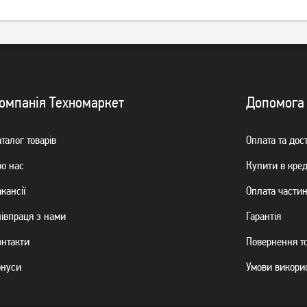
омпанiя Техномаркет
Допомога
талог товарiв
Оплата та дос
ро нас
Купити в кре
кансії
Оплата части
пiвпраця з нами
Гарантiя
онтакти
Повернення т
онуси
Умови викори