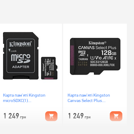
Карта пам'яті Kingston
Карта пам'яті Kingston
microSDXC(1)
Canvas Select Plus
128Gb/Gen3+Ad
microSDXC 128GB UHS-I U1
(SDCS3/128GB)
V10 (SDCS3/128GBSP)
1 249
1 249
грн
грн