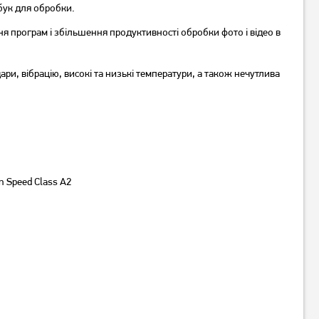
бук для обробки.
я програм і збільшення продуктивності обробки фото і відео в
ри, вібрацію, високі та низькі температури, а також нечутлива
Карта пам'яті Apacer
Карта пам'яті Goodram
MicroSDHC 32GB Class 10 +
MicroSDHC 16GB UHS-I class
SD-adapter
10 + adapter (M1AA-
(AP32GMCSH10U1-R)
0160R12)
219
150
грн
грн
Немає в наявності
Немає в наявності
on Speed Class A2