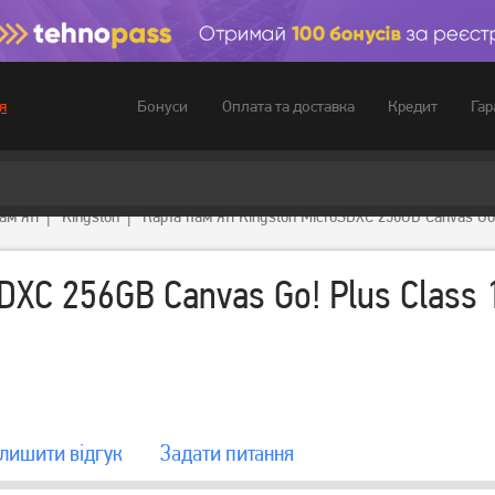
Бонуси
Оплата та доставка
Кредит
Гар
я
ам'яті
Kingston
Карта пам'яті Kingston MicroSDXC 256GB Canvas Go
SDXC 256GB Canvas Go! Plus Class 
лишити вiдгук
Задати питання