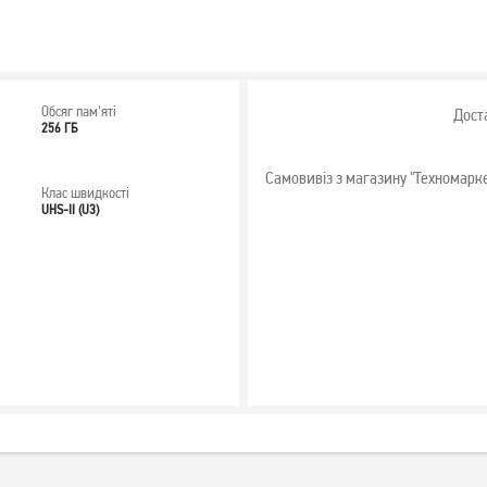
Обсяг пам'яті
Дост
256 ГБ
Самовивіз з магазину "Техномарк
Клас швидкості
UHS-II (U3)