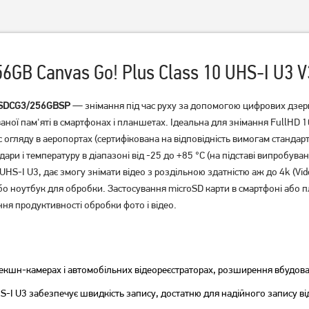
56GB Canvas Go! Plus Class 10 UHS-I U3
s SDCG3/256GBSP
— знімання під час руху за допомогою цифрових дзерк
ої пам'яті в смартфонах і планшетах. Ідеальна для знімання FullHD 1080
с огляду в аеропортах (сертифікована на відповідність вимогам стандар
Карта пам'яті Kingston
Карта пам'яті Lexar
 удари і температуру в діапазоні від -25 до +85 °C (на підставі випро
microSDXC(U3) 512Gb+Ad
microSDXC High-
UHS-I U3, дає змогу знімати відео з роздільною здатністю аж до 4k (Vi
(SDCS3/512GB)
Performance 633x 128GB
 ноутбук для обробки. Застосування microSD карти в смартфоні або пла
Class 10 UHS-I/U3 R100 + SD
3 739
1 299
adapter (LMS0633128G-
я продуктивності обробки фото і відео.
грн
грн
BNAAA)
екшн-камерах і автомобільних відеореєстраторах, розширення вбудован
S-I U3 забезпечує швидкість запису, достатню для надійного запису ві