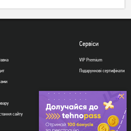
Сервiси
тавка
VIP Premium
дит
Подарункові сертифікати
нами
овару
стання сайту