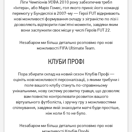
Ліги Чемпіонів УЄФА 2010 року забезпечив требл
«Інтера», або Маріо Гомес, гол якого приніс його команді
перемогу у Бундеслізі в 2007-му — Герої FUT відкривають
нові можливості формування складу з зіграністю по лізі і
дозволяють відтворити пам'ятні моменти, завдяки яким
вони заслужили своє місце у числі Героїв FUT 22.
Незабаром ми більш детально розповімо про нові
можливості FIFA Ultimate Team.
КЛУБИ ПРОФІ
Пора збирати склад на новий сезон Клубів Профі —
оцініть нові можливості персоналізації, з якими трибуни і
поле вашого клубу стануть по-справжньому
унікальними, нову систему розвитку гравця, що дозволяє
вам повністю контролювати розвиток вашого
віртуального футболіста, і зручну гру з можливостями
спілкування, завдяки якій знаходити матчі буде простіше,
ніж коли б то не було.
Незабаром ми більш детально розповімо про нові
можливості Клубів Профі.