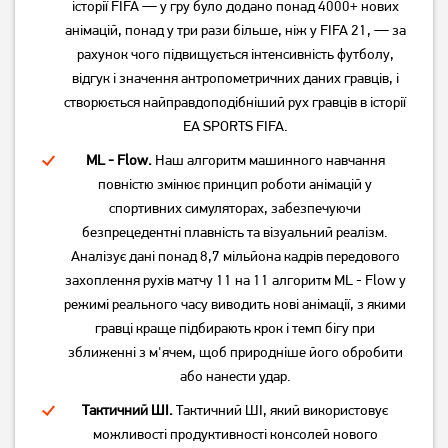
історії FIFA — у гру було додано понад 4000+ нових
анімацій, понад у три рази більше, ніж у FIFA 21, — за
рахунок чого підвищується інтенсивність футболу,
відгук і значення антропометричних даних гравців, і
створюється найправдоподібніший рух гравців в історії
EA SPORTS FIFA.
ML - Flow.
Наш алгоритм машинного навчання
повністю змінює принцип роботи анімацій у
спортивних симуляторах, забезпечуючи
безпрецедентні плавність та візуальний реалізм.
Аналізує дані понад 8,7 мільйона кадрів передового
захоплення рухів матчу 11 на 11 алгоритм ML - Flow у
режимі реального часу виводить нові анімації, з якими
гравці краще підбирають крок і темп бігу при
зближенні з м'ячем, щоб природніше його обробити
або нанести удар.
Тактичний ШІ.
Тактичний ШІ, який використовує
можливості продуктивності консолей нового