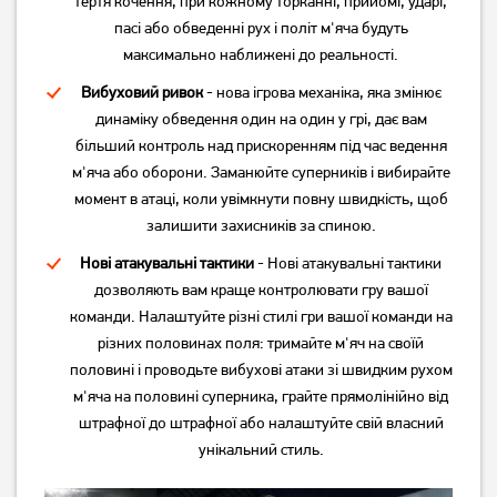
тертя кочення, при кожному торканні, прийомі, ударі,
пасі або обведенні рух і політ м'яча будуть
максимально наближені до реальності.
Вибуховий ривок
- нова ігрова механіка, яка змінює
динаміку обведення один на один у грі, дає вам
більший контроль над прискоренням під час ведення
м'яча або оборони. Заманюйте суперників і вибирайте
момент в атаці, коли увімкнути повну швидкість, щоб
залишити захисників за спиною.
Нові атакувальні тактики
- Нові атакувальні тактики
дозволяють вам краще контролювати гру вашої
команди. Налаштуйте різні стилі гри вашої команди на
різних половинах поля: тримайте м'яч на своїй
половині і проводьте вибухові атаки зі швидким рухом
м'яча на половині суперника, грайте прямолінійно від
штрафної до штрафної або налаштуйте свій власний
унікальний стиль.