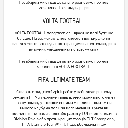
Незабаром ми більш детально розповімо про нові
можливості режиму кар'єри.
VOLTA FOOTBALL
VOLTA FOOTBALL повертається, і краси на полі буде ще
більше. На вас чекають нові способи для вираження
вашого стилю і спілкування з гравцями вашої команди на
вуличних майданчиках по всьому світу.
Незабаром ми більш детально розповімо про нові
можливості VOLTA FOOTBALL.
FIFA ULTIMATE TEAM
Створіть склад своєї мрії і грайте у найпопулярнішому
режимі в FIFA з тисячами гравців, яких можна включити у
вашу команду, і нескінченними можливостями зміни
вашого клубу на полі і за його межами. Граєте ви
поодинці в Битвах складів або разом у FUT кооп, онлайн в
Division Rivals або проти кращих гравців FUT Champions,
FIFA Ultimate Team™ (FUT) дає вболівальникам