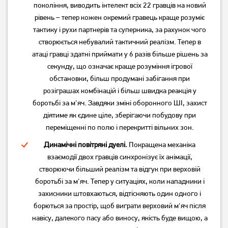
покоління, виводить інтелект всіх 22 гравців на новий
рівень – тепер кожен окремий гравець краще розуміє
тактику і рухи партнерів та суперника, за рахунок чого
створюється небувалий тактичний реалізм. Тепер в
атаці гравці здатні приймати у 6 разів більше рішень за
секунду, що означає краще розуміння ігрової
обстановки, більш продумані забігання при
розіграшах комбінацій і більш швидка реакція у
боротьбі за м'яч. Завдяки зміні оборонного ШІ, захист
діятиме як єдине ціле, зберігаючи побудову при
переміщенні по полю і перекритті вільних зон.
Динамічні повітряні дуелі.
Покращена механіка
взаємодії двох гравців синхронізує їх анімації,
створюючи більший реалізм та відгук при верховій
боротьбі за м'яч. Тепер у ситуаціях, коли нападники і
захисники штовхаються, відтісняють один одного і
борються за простір, щоб виграти верховий м'яч після
навісу, далекого пасу або виносу, якість буде вищою, а