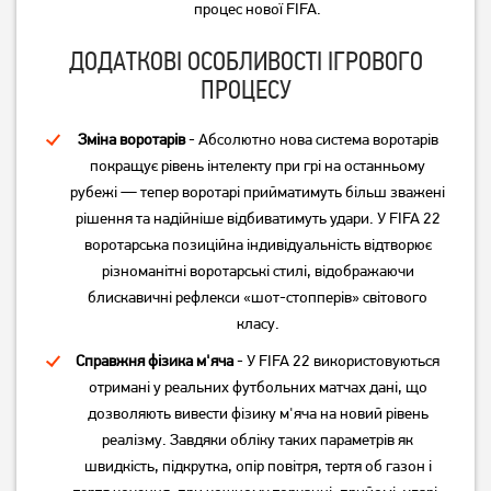
процес нової FIFA.
ДОДАТКОВІ ОСОБЛИВОСТІ ІГРОВОГО
ПРОЦЕСУ
Зміна воротарів
- Абсолютно нова система воротарів
покращує рівень інтелекту при грі на останньому
рубежі — тепер воротарі прийматимуть більш зважені
рішення та надійніше відбиватимуть удари. У FIFA 22
воротарська позиційна індивідуальність відтворює
різноманітні воротарські стилі, відображаючи
блискавичні рефлекси «шот-стопперів» світового
класу.
Справжня фізика м'яча
- У FIFA 22 використовуються
отримані у реальних футбольних матчах дані, що
дозволяють вивести фізику м'яча на новий рівень
реалізму. Завдяки обліку таких параметрів як
швидкість, підкрутка, опір повітря, тертя об газон і