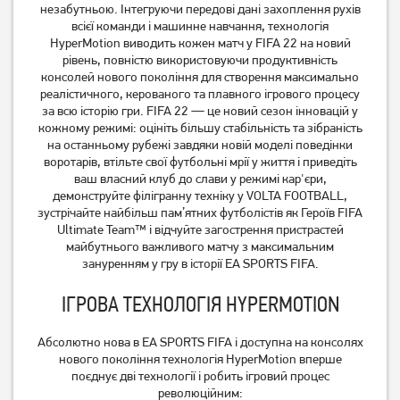
Remake PS5
незабутньою. Інтегруючи передові дані захоплення рухів
всієї команди і машинне навчання, технологія
HyperMotion виводить кожен матч у FIFA 22 на новий
949
1 049
грн
грн
рівень, повністю використовуючи продуктивність
Немає в наявності
Немає в наявності
консолей нового покоління для створення максимально
реалістичного, керованого та плавного ігрового процесу
за всю історію гри. FIFA 22 — це новий сезон інновацій у
кожному режимі: оцініть більшу стабільність та зібраність
на останньому рубежі завдяки новій моделі поведінки
воротарів, втільте свої футбольні мрії у життя і приведіть
ваш власний клуб до слави у режимі кар'єри,
демонструйте філігранну техніку у VOLTA FOOTBALL,
зустрічайте найбільш пам’ятних футболістів як Героїв FIFA
Ultimate Team™ і відчуйте загострення пристрастей
майбутнього важливого матчу з максимальним
зануренням у гру в історії EA SPORTS FIFA.
Гра Sony Returnal PS5
Гра Sony Sackboy: A Big
Adventure для PS5
ІГРОВА ТЕХНОЛОГІЯ HYPERMOTION
1 649
1 049
Абсолютно нова в EA SPORTS FIFA і доступна на консолях
грн
грн
нового покоління технологія HyperMotion вперше
Немає в наявності
Немає в наявності
поєднує дві технології і робить ігровий процес
революційним: