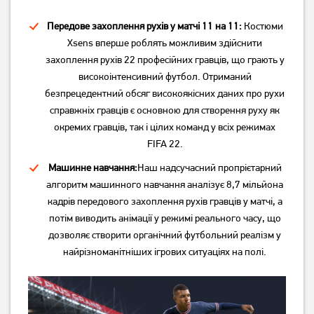
Передове захоплення рухів у матчі 11 на 11:
Костюми
Xsens вперше роблять можливим здійснити
захоплення рухів 22 професійних гравців, що грають у
високоінтенсивний футбол. Отриманий
безпрецедентний обсяг високоякісних даних про рухи
справжніх гравців є основною для створення руху як
окремих гравців, так і цілих команд у всіх режимах
Гра Farming Simulator 22
Гра Call of Duty: Vanguard
FIFA 22.
для PS5 (Blu-ray-диск,
для PS5 (Blu-ray-диск,
Russian version)
Russian version)
Машинне навчання:
Наш надсучасний пропрієтарний
1 049
1 749
грн
грн
алгоритм машинного навчання аналізує 8,7 мільйона
Немає в наявності
Немає в наявності
кадрів передового захоплення рухів гравців у матчі, а
потім виводить анімації у режимі реального часу, що
дозволяє створити органічний футбольний реалізм у
найрізноманітніших ігрових ситуаціях на полі.