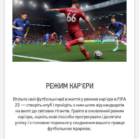
РЕЖИМ КАР'ЄРИ
Втільте свої футбольні мрії в життя у режимі кар'єри в FIFA
22 — створіть клуб і пройдіть з ним шлях від кандидатів
на виліт до світових гігантів. Грайте в оновлений режим
кар'єри, оцініть нові способи прогресувати і досягати
успіху і з головою пориньте у сходження вашого гравця
футбольною ієрархією.