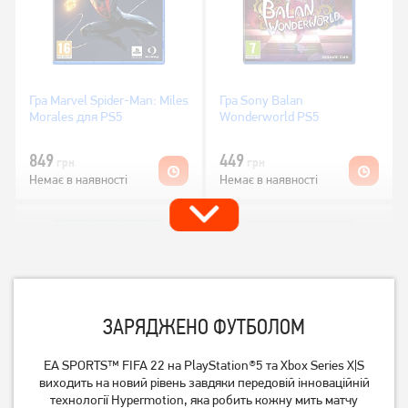
Гра Marvel Spider-Man: Miles
Гра Sony Balan
Morales для PS5
Wonderworld PS5
849
449
грн
грн
Немає в наявності
Немає в наявності
ЗАРЯДЖЕНО ФУТБОЛОМ
EA SPORTS™ FIFA 22 на PlayStation®5 та Xbox Series X|S
виходить на новий рівень завдяки передовій інноваційній
Гра Sony Demons Souls
Гра Sony Hitman 3 PS5
технології Hypermotion, яка робить кожну мить матчу