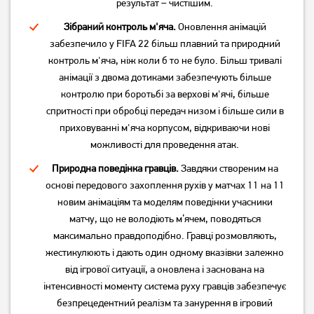
результат – чистішим.
Зібраний контроль м'яча.
Оновлення анімацій
забезпечило у FIFA 22 більш плавний та природний
контроль м'яча, ніж коли б то не було. Більш тривалі
анімації з двома дотиками забезпечують більше
контролю при боротьбі за верхові м'ячі, більше
спритності при обробці передач низом і більше сили в
приховуванні м'яча корпусом, відкриваючи нові
можливості для проведення атак.
Природна поведінка гравців.
Завдяки створеним на
основі передового захоплення рухів у матчах 11 на 11
новим анімаціям та моделям поведінки учасники
матчу, що не володіють м’ячем, поводяться
максимально правдоподібно. Гравці розмовляють,
жестикулюють і дають один одному вказівки залежно
від ігрової ситуації, а оновлена і заснована на
інтенсивності моменту система руху гравців забезпечує
безпрецедентний реалізм та занурення в ігровий