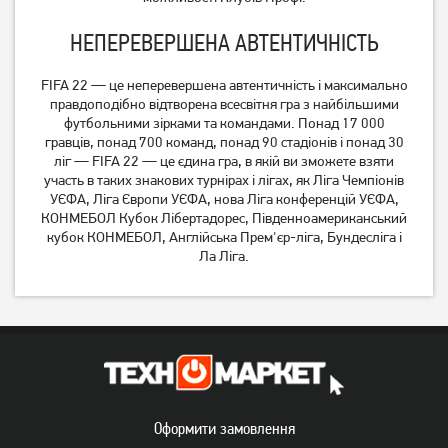
НЕПЕРЕВЕРШЕНА АВТЕНТИЧНІСТЬ
FIFA 22 — це неперевершена автентичність і максимально
правдоподібно відтворена всесвітня гра з найбільшими
футбольними зірками та командами. Понад 17 000
гравців, понад 700 команд, понад 90 стадіонів і понад 30
ліг — FIFA 22 — це єдина гра, в якій ви зможете взяти
участь в таких знакових турнірах і лігах, як Ліга Чемпіонів
УЄФА, Ліга Європи УЄФА, нова Ліга конференцій УЄФА,
КОНМЕБОЛ Кубок Лібертадорес, Південноамериканський
кубок КОНМЕБОЛ, Англійська Прем'єр-ліга, Бундесліга і
Ла Ліга.
Оформити замовлення