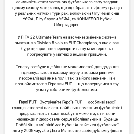
можливість стати частиною футбольного світу завдяки
цілому сезону матеріалів, що відображають форму гравців
у реальних матчах і турнірах, включаючи Лігу Чемпіонів
УЄФА, Лігу Європи УЄФА, та КОНМЕБОЛ Кубок
Лібертадорес.
У FIFA 22 Ultimate Team на вас чекає змінена система
змагання в Division Rivals та FUT Champions, з якою вам
буде ще простіше перевіряти вашу майстерність і
прогресувати у матчах з іншими гравцями.
Тепер у вас буде ще більше можливостей для додання
індивідуальності вашому клубу з новими рівнями
персоналізації як на полі, так і за його межами, і ви
познайомитеся з Героями FUT — що повернулися в гру
усіма улюбленими футболістами.
Герої FUT
- Зустрічайте Героїв FUT — особливі версії
гравців, створені на честь найбільш пам’ятних футболістів і
представляють ті самі незабутні моменти, в які вони
назавжди підкорювали серця вболівальників. Буде це
Роббі Кін, який підіймає Кубок Англійської футбольної
ліги у 2008-му, або Дієго Міліто, що своїм дублем у фіналі