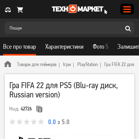
Все про товар
Характеристики
Фото
5
Залишит
Товари для геймерів
Ігри
PlayStation
Гра FIFA 22 для PS
Гра FIFA 22 для PS5 (Blu-ray диск,
Russian version)
Код:
42726
0.0
з 5.0