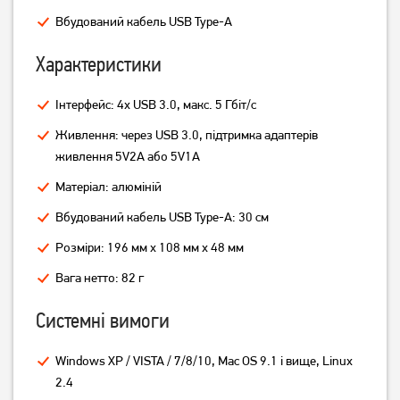
Вбудований кабель USB Type-A
379
грн
229
299
грн
грн
Характеристики
Інтерфейс: 4x USB 3.0, макс. 5 Гбіт/с
Живлення: через USB 3.0, підтримка адаптерів
живлення 5V2A або 5V1A
Матеріал: алюміній
Вбудований кабель USB Type-A: 30 см
Розміри: 196 мм x 108 мм x 48 мм
USB-хаб Gembird 4 порти
USB-хаб Maxxter HU2A-4P-
Вага нетто: 82 г
UHB-U2P4-04
AC-02 Black
249
грн
679
грн
Системні вимоги
199
539
грн
грн
Windows XP / VISTA / 7/8/10, Mac OS 9.1 і вище, Linux
2.4