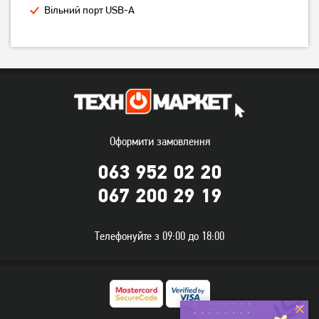
Вільний порт USB-A
USB-хаб Gembird UHB-
USB-хаб Gembird 4 Port
U3P4P-01
(1xUSB3.1 + 3xUSB2.0) з
Оформити замовлення
вимикачами (UHB-
739
грн
479
грн
U3P1U2P3P-01)
063 952 02 20
589
379
грн
грн
067 200 29 19
Телефонуйте з 09:00 до 18:00