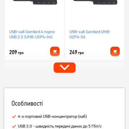
USB-хаб Gembird 4 порти
USB-хаб Gembird UHB-
USB 2.0 (UHB-U2P4-04)
U2P4-06
209
249
грн
грн
Особливості
4-х портовий USB-концентратор (хаб)
USB-хаб Gembird UHB-
USB-хаб Gembird 4 Port з
USB 3.0 - швидкість передачі даних до 5 Гбіт/с
U3P1U2P3-02
вимикачами UHB-U2P4-05