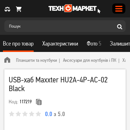
Все про товар
Характеристики
Фото
5
Залишит
Планшети та ноутбуки
Аксесуари для ноутбуків і ПК
Хаб
USB-хаб Maxxter HU2A-4P-AC-02
Black
Код:
117219
0.0
з 5.0