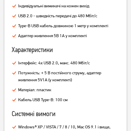
USB-хаб Gembird UHB-
USB-хаб Gembird 4 Port з
Індивідуальні вимикачі на кожен вихід
U3P1U2P3-02
вимикачами UHB-U2P4-05
USB 2.0 - швидкість передачі до 480 Мбіт/с
379
грн
229
299
грн
грн
Type-B USB кабель довжиною 1 метр у комплекті
Адаптер живлення 5В 1А у комплекті
Характеристики
Інтерфейс: 4x USB 2.0, макс. 480 Мбіт/с
Потужність: + 5 В постійного струму, адаптер
живлення 5V1А (у комплекті)
Матеріал: пластик
USB-хаб Gembird 4 порти
USB-хаб Gembird UHB-
Кабель USB Type-В: 100 см
UHB-U2P4-04
U3P4P-01
249
грн
739
грн
Системні вимоги
199
589
грн
грн
Windows® XP / VISTA / 7 / 8 / 10, Mac OS 9.1 і вище,