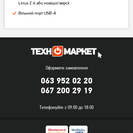
Linux 2.4 або новішої версії
Вільний порт USB-A
USB-хаб Maxxter HU3A-4P-
USB-хаб Gembird 4 Port
01
(1xUSB3.1 + 3xUSB2.0) з
Оформити замовлення
вимикачами (UHB-
679
грн
479
грн
U3P1U2P3P-01)
063 952 02 20
539
379
грн
грн
067 200 29 19
Телефонуйте з 09:00 до 18:00