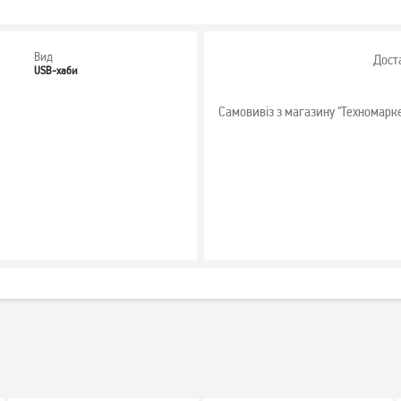
Вид
Дост
USB-хаби
Самовивіз з магазину "Техномарк