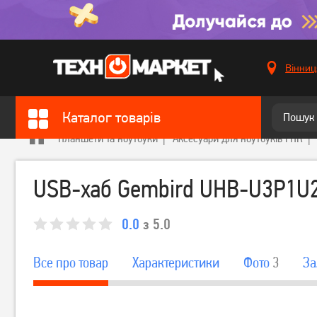
Вінниц
Каталог товарів
Планшети та ноутбуки
Аксесуари для ноутбуків і ПК
USB-хаб Gembird UHB-U3P1U
0.0
з 5.0
Все про товар
Характеристики
Фото
3
За