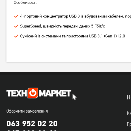
Особливості:
4-портовий концентратор USB 3 із вбудованим кабелем: пор
SuperSpeed, швидкість передачі даних 5 Гбіт/с
Сумісний із системами та пристроями USB 3.1 (Gen 1) і 2.0
USB-хаб Maxxter HU3A-4P-
USB-хаб Gembird 4 Port
01
(1xUSB3.1 + 3xUSB2.0) з
вимикачами (UHB-
679
грн
479
грн
U3P1U2P3P-01)
539
379
грн
грн
К
Оформити замовлення
Ка
063 952 02 20
П