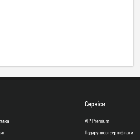
USB-хаб Frime 4-х портовий
USB-хаб Frime 3-портовий з
3.0 Silver (FH-30520)
кардридером All-in-One
Black (FHC-AllinOne3p2B)
519
грн
289
грн
409
229
грн
грн
Сервiси
тавка
VIP Premium
дит
Подарункові сертифікати