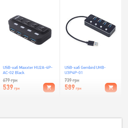
USB-хаб Maxxter HU2A-4P-
USB-хаб Gembird UHB-
AC-02 Black
U3P4P-01
679
грн
739
грн
539
589
грн
грн