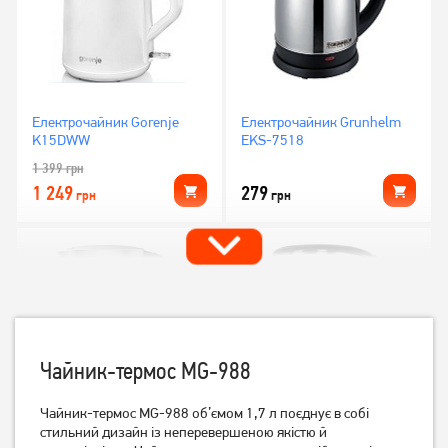
Електрочайник Gorenje
Електрочайник Grunhelm
K15DWW
EKS-7518
1 399
грн
1 249
279
грн
грн
Чайник-термос MG-988
Чайник-термос MG-988 об’ємом 1,7 л поєднує в собі
стильний дизайн із неперевершеною якістю й
Електрочайник Tefal
Електрочайник Tefal