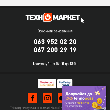
Оформити замовлення
063 952 02 20
Електрочайник Rotex
Електрочайник Philips
067 200 29 19
RKT82-G
HD9350/90
2 299
грн
729
2 199
грн
грн
Телефонуйте з 09:00 до 18:00
ТМ використовується на підставі ліцензії правовласника TehnomarketLTD