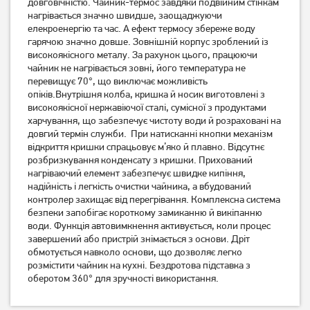
довговічністю. Чайник-термос завдяки подвійним стінкам
KI772D38
KO260130
нагрівається значно швидше, заощаджуючи
2 599
грн
2 299
грн
елекроенергію та час. А ефект термосу збереже воду
1 849
гарячою значно довше. Зовнішній корпус зроблений із
2 039
грн
грн
високоякісного металу. За рахунок цього, працюючи
чайник не нагрівається зовні, його температура не
перевищує 70°, що виключає можливість
опіків.Внутрішня колба, кришка й носик виготовлені з
високоякісної нержавіючої сталі, сумісної з продуктами
харчування, що забезпечує чистоту води й розраховані на
довгий термін служби. При натисканні кнопки механізм
відкриття кришки спрацьовує м’яко й плавно. Відсутнє
розбризкування конденсату з кришки. Прихований
нагріваючий елемент забезпечує швидке кипіння,
надійність і легкість очистки чайника, а вбудований
контролер захищає від перегрівання. Комплексна система
безпеки запобігає короткому замиканню й викіпанню
Електрочайник Tefal
Електрочайник Edler
води. Функція автовимкнення активується, коли процес
KO330830
EK8055 Red
завершений або пристрій знімається з основи. Дріт
1 999
грн
обмотується навколо основи, що дозволяє легко
1 549
399
грн
грн
розмістити чайник на кухні. Бездротова підставка з
оберотом 360° для зручності використання.