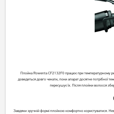
Плойка Rowenta CF2132F0 працює при температурному режим
доведеться довго чекати, поки апарат досягне потрібної т
пересушує їх. Після плойки волосся збер
Завдяки зручній формі плойкою комфортно користуватися. Неве