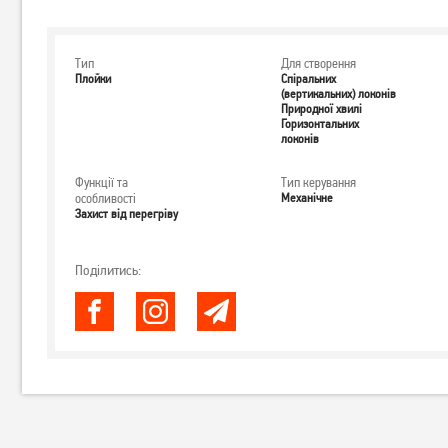
Тип
Для створення
Плойки
Спіральних
(вертикальних) локонів
Природної хвилі
Горизонтальних
локонів
Функції та
Тип керування
особливості
Механічне
Захист від перегріву
Поділитись: