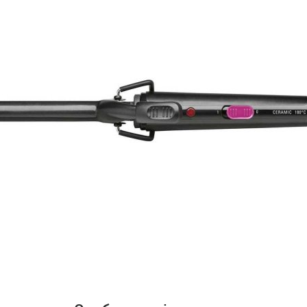
Стайлер Esperanza Hair
Плойка Esperanza Hair Curler
Curler EBL005
EBL011
519
грн
639
грн
409
509
грн
грн