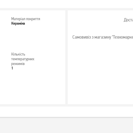
Матеріал покриття
Дост
Кераміка
Самовивіз з магазину "Техномарк
Кількість
температурних
режимів
1