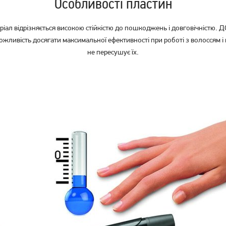
Особливості пластин
ріал відрізняється високою стійкістю до пошкоджень і довговічністю. Д
 можливість досягати максимальної ефективності при роботі з волоссям
не пересушує їх.