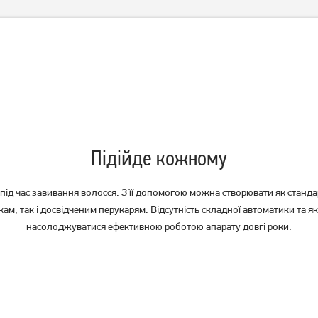
Вирівнювач волосся
Стайлер Rowenta SF 7660 F0
Rowenta SF 7510
Підійде кожному
3 319
грн
2 949
грн
2 649
2 359
грн
грн
д час завивання волосся. З її допомогою можна створювати як стандартн
ам, так і досвідченим перукарям. Відсутність складної автоматики та як
насолоджуватися ефективною роботою апарату довгі роки.