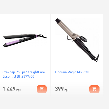
Стайлер Philips StraightCare
Плойка Magio MG-670
Essential BHS377/00
1 449
399
грн
грн