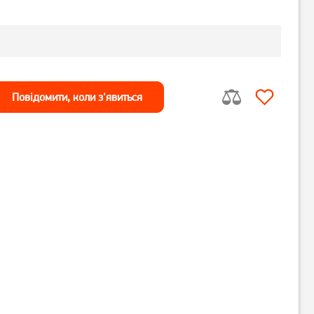
Повiдомити, коли з'явиться