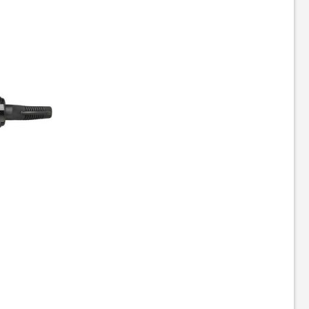
Стайлер Ardesto HS-612
Плойка Magio MG-577
629
549
грн
грн