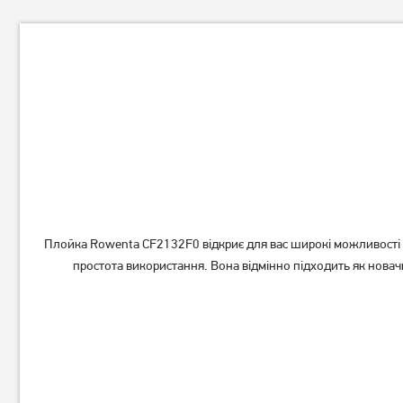
Плойка Magio MG-704
Плойка Ardesto HC-730G
479
729
грн
грн
Плойка Rowenta CF2132F0 відкриє для вас широкі можливості пі
простота використання. Вона відмінно підходить як новачк