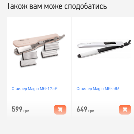
Також вам може сподобатись
Стайлер Magio MG-175P
Стайлер Magio MG-586
599
649
грн
грн