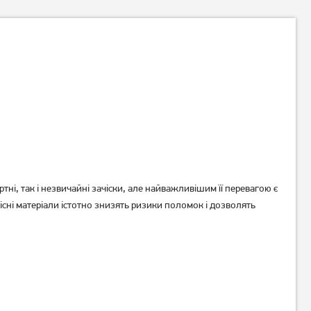
Плойка Rowenta CF3460F0
Стайлер Esperanza Hair
Styler EBP002
2 119
грн
499
грн
1 689
399
грн
грн
і, так і незвичайні зачіски, але найважливішим її перевагою є
існі матеріали істотно знизять ризики поломок і дозволять