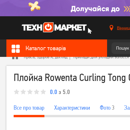
Вінниц
Каталог товарів
Краса, здоров'я, догляд
Прилади для укладки волосся
Плойка Rowenta Curling Tong
0.0
з 5.0
Все про товар
Характеристики
Фото
3
За