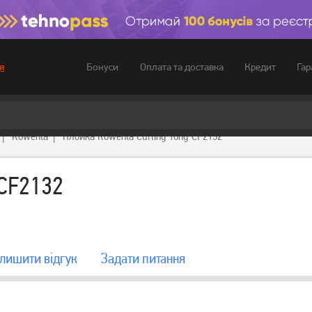
Бонуси
Оплата та доставка
Кредит
Гар
я
Rowenta
Плойка Rowenta Curling Tong CF2132
 CF2132
лишити вiдгук
Задати питання