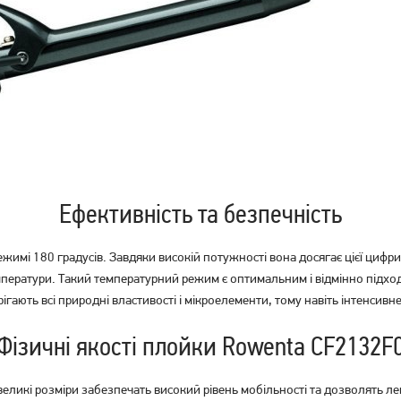
Ефективність та безпечність
і 180 градусів. Завдяки високій потужності вона досягає цієї цифри
емператури. Такий температурний режим є оптимальним і відмінно підхо
ігають всі природні властивості і мікроелементи, тому навіть інтенсив
Фізичні якості плойки Rowenta CF2132F
ликі розміри забезпечать високий рівень мобільності та дозволять ле