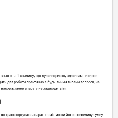
 всього за 1 хвилину, що дуже корисно, адже вам тепер не
дить для роботи практично з будь-якими типами волосся, не
не використання апарату не зашкодить їм.
0
гко транспортувати апарат, помістивши його в невелику сумку.