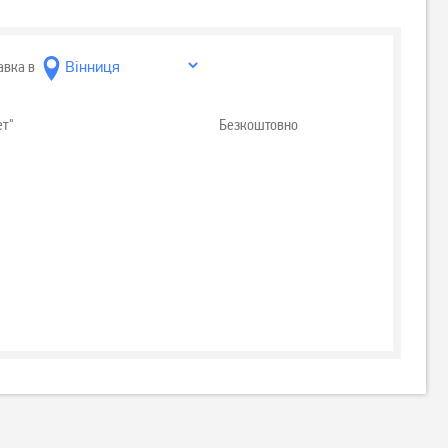
авка в
ет"
Безкоштовно