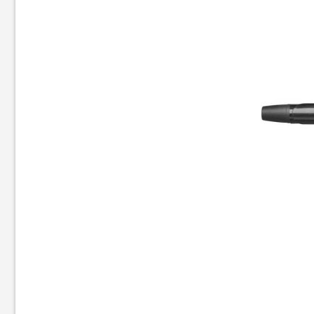
Стайлер Rowenta x KARL
Щітка для волосся Mondial
LAGERFELD EASYLISS
EA-04
SF161LF0
979
грн
1 049
779
грн
грн