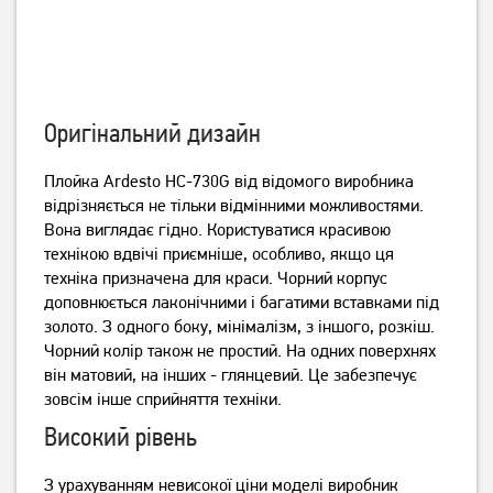
Стайлер Philips StraightCare
Стайлер Philips StraightCare
Essential BHS375/00
Essential BHS376/00
Оригінальний дизайн
1 149
1 549
грн
грн
Плойка Ardesto HC-730G від відомого виробника
відрізняється не тільки відмінними можливостями.
Вона виглядає гідно. Користуватися красивою
технікою вдвічі приємніше, особливо, якщо ця
техніка призначена для краси. Чорний корпус
доповнюється лаконічними і багатими вставками під
золото. З одного боку, мінімалізм, з іншого, розкіш.
Чорний колір також не простий. На одних поверхнях
він матовий, на інших - глянцевий. Це забезпечує
зовсім інше сприйняття техніки.
Стайлер Philips StraightCare
Плойка Magio MG-670
Високий рівень
Essential BHS377/00
З урахуванням невисокої ціни моделі виробник