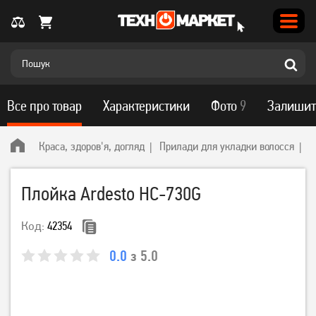
Все про товар
Характеристики
Фото
9
Залишит
Краса, здоров'я, догляд
Прилади для укладки волосся
A
Плойка Ardesto HC-730G
Код:
42354
0.0
з 5.0