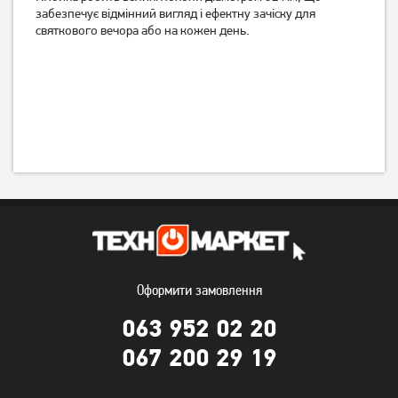
забезпечує відмінний вигляд і ефектну зачіску для
святкового вечора або на кожен день.
Вирівнювач волосся
Стайлер Rowenta SF 7660
Rowenta SF 7510
F0
3 319
грн
2 949
грн
2 649
2 359
грн
грн
Оформити замовлення
063 952 02 20
067 200 29 19
Плойка Rowenta CF3460F0
Стайлер Esperanza Hair