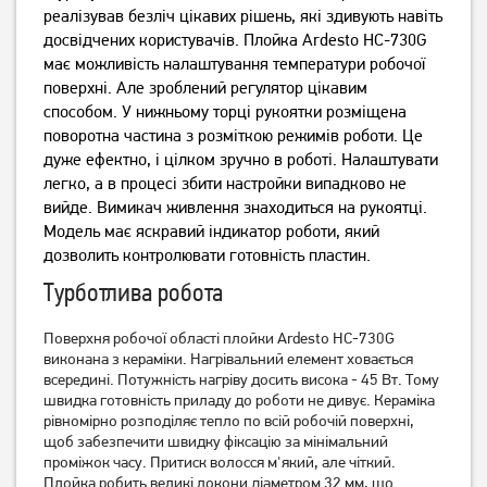
1 449
379
грн
грн
реалізував безліч цікавих рішень, які здивують навіть
досвідчених користувачів. Плойка Ardesto HC-730G
має можливість налаштування температури робочої
поверхні. Але зроблений регулятор цікавим
способом. У нижньому торці рукоятки розміщена
поворотна частина з розміткою режимів роботи. Це
дуже ефектно, і цілком зручно в роботі. Налаштувати
легко, а в процесі збити настройки випадково не
вийде. Вимикач живлення знаходиться на рукоятці.
Модель має яскравий індикатор роботи, який
дозволить контролювати готовність пластин.
Плойка Magio MG-704
Мультистайлер Rowenta
Турботлива робота
INFINITE LOOKS 14 IN1
CF4231F0
3 699
грн
Поверхня робочої області плойки Ardesto HC-730G
479
2 399
виконана з кераміки. Нагрівальний елемент ховається
грн
грн
всередині. Потужність нагріву досить висока - 45 Вт. Тому
швидка готовність приладу до роботи не дивує. Кераміка
рівномірно розподіляє тепло по всій робочій поверхні,
щоб забезпечити швидку фіксацію за мінімальний
проміжок часу. Притиск волосся м'який, але чіткий.
Плойка робить великі локони діаметром 32 мм, що