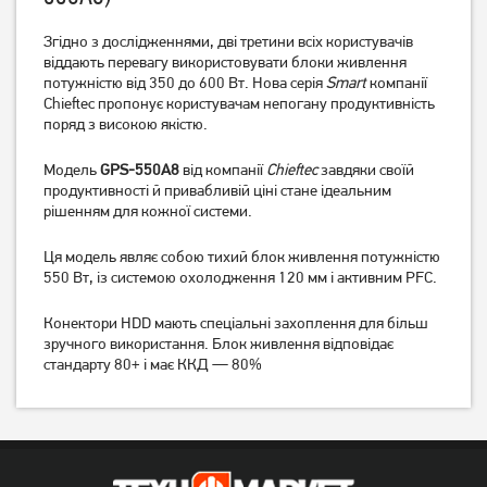
Згідно з дослідженнями, дві третини всіх користувачів
Блок живлення FrimeCom
Блок живлення GameMax
SM400BL (400W P4) ATX
віддають перевагу використовувати блоки живлення
GM-500B (500 Вт)
120mm
потужністю від 350 до 600 Вт. Нова серія
Smart
компанії
869
грн
1 469
грн
Chieftec пропонує користувачам непогану продуктивність
689
1 169
грн
грн
поряд з високою якістю.
Модель
GPS-550A8
від компанії
Chieftec
завдяки своїй
продуктивності й привабливій ціні стане ідеальним
рішенням для кожної системи.
Ця модель являє собою тихий блок живлення потужністю
550 Вт, із системою охолодження 120 мм і активним PFC.
Конектори HDD мають спеціальні захоплення для більш
зручного використання. Блок живлення відповідає
стандарту 80+ і має ККД — 80%
Блок живлення Chieftec
Блок живлення Chieftec
Task TPS-600S 600W
Polaris 850W PPS-850FC
3 219
грн
7 889
грн
2 569
6 309
грн
грн