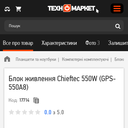
Все про товар
Характеристики
Фото
3
Залишит
Планшети та ноутбуки
Компютерні комплектуючі
Блоки 
Блок живлення Chieftec 550W (GPS-
550A8)
Код:
17714
0.0
з 5.0