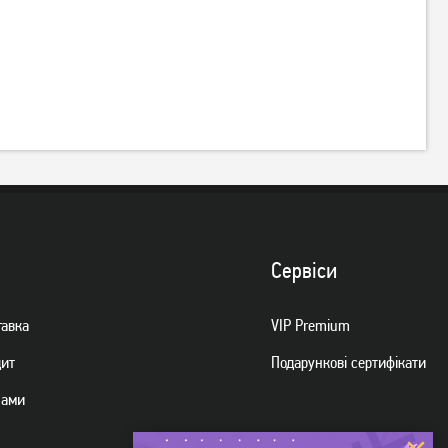
Блок живлення GameMax
Блок живлення GameMax
ATX-400W SFX (400 Вт)
GM-400 Black (400 Вт)
1 229
грн
979
грн
979
779
грн
грн
Сервiси
тавка
VIP Premium
дит
Подарункові сертифікати
нами