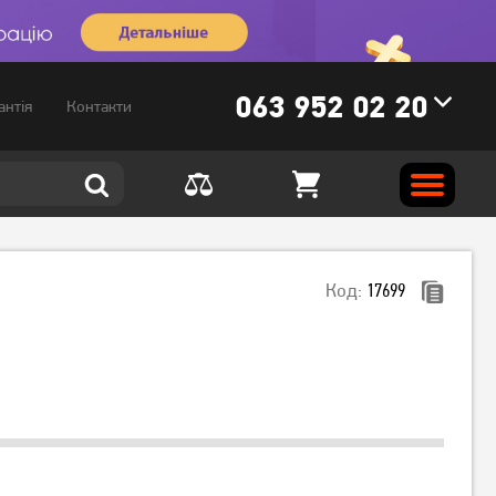
063 952 02 20
антія
Контакти
Код:
17699