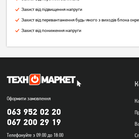
Захист від підвищення напруги
Захист від перевантаження будь-якого з виходів блока окр
Блок живлення Chieftec Task
Блок живлення Chieftec A-
Захист від пониження напруги
TPS-700S 700W
90 GDP-750C
3 469
грн
5 049
грн
2 769
4 039
грн
грн
К
Оформити замовлення
Ка
063 952 02 20
П
067 200 29 19
Ва
Телефонуйте з 09:00 до 18:00
С