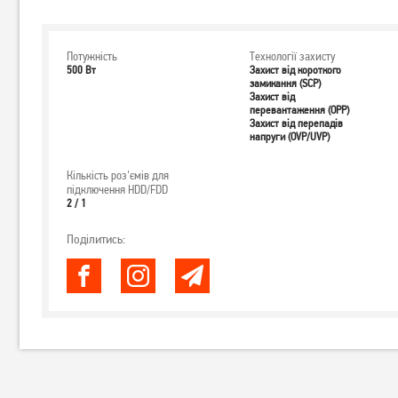
Потужність
Технології захисту
500 Вт
Захист від короткого
замикання (SCP)
Захист від
перевантаження (OPP)
Захист від перепадів
напруги (OVP/UVP)
Кількість роз'ємів для
підключення HDD/FDD
2 / 1
Поділитись: