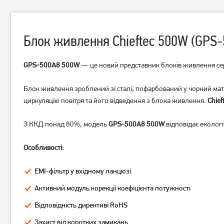
Блок живлення Chieftec 500W (GPS-
GPS-500A8 500W
— це новий представник блоків живлення се
Блок живлення зроблений зі сталі, пофарбований у чорний мат
Блок живлення Chieftec
Блок живлення Chieftec
циркуляцію повітря та його відведення з блока живлення.
Chie
Proton BDF-1000C 1000W
400W (APB-400B8)
7 529
грн
1 879
грн
З ККД понад 80%, модель
GPS-500A8 500W
відповідає еколог
6 019
1 499
грн
грн
Особливості:
EMI-фільтр у вхідному ланцюзі
Активний модуль корекції коефіцієнта потужності
Відповідність директиві RoHS
Захист від коротких замикань