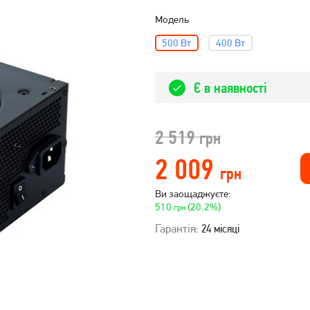
Модель
500 Вт
400 Вт
Є в наявності
2 519
грн
2 009
грн
Ви заощаджуєте:
510
(20.2%)
грн
Гарантія:
24 місяці