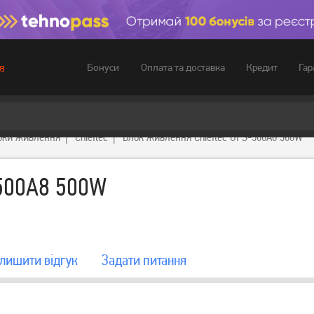
Бонуси
Оплата та доставка
Кредит
Гар
я
оки живлення
Chieftec
Блок живлення Chieftec GPS-500A8 500W
-500A8 500W
лишити вiдгук
Задати питання