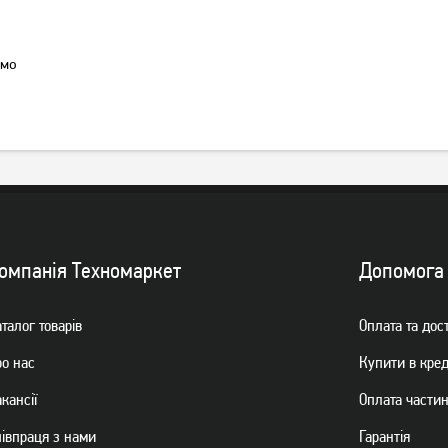
емо
Блок живлення FrimeCom
Блок живлення FrimeCom
SM500R 500W
SMD400 12 cm ATX ref
1 389
грн
779
грн
1 109
619
грн
грн
омпанiя Техномаркет
Допомога
талог товарiв
Оплата та дос
ро нас
Купити в кре
кансії
Оплата части
пiвпраця з нами
Гарантiя