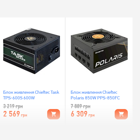
Блок живлення Chieftec Task
Блок живлення Chieftec
TPS-600S 600W
Polaris 850W PPS-850FC
3 219
грн
7 889
грн
2 569
6 309
грн
грн