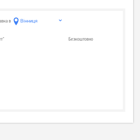
авка в
ет"
Безкоштовно