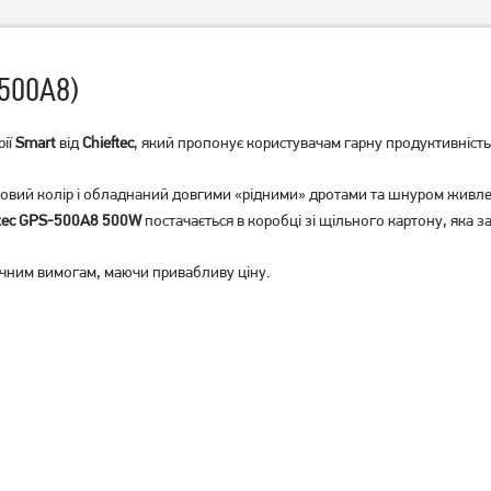
500A8)
рії
Smart
від
Chieftec
, який пропонує користувачам гарну продуктивність
овий колір і обладнаний довгими «рідними» дротами та шнуром живлен
Блок живлення Chieftec
Блок живлення Chieftec
ftec GPS-500A8 500W
постачається в коробці зі щільного картону, яка 
iArena GPA-450S8
GPS-600A8 600W
2 239
грн
2 939
грн
ічним вимогам, маючи привабливу ціну.
1 789
2 349
грн
грн