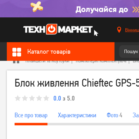
Вінниц
Каталог товарів
Планшети та ноутбуки
Компютерні комплектуючі
Бл
Блок живлення Chieftec GPS
0.0
з 5.0
Все про товар
Характеристики
Фото
4
За