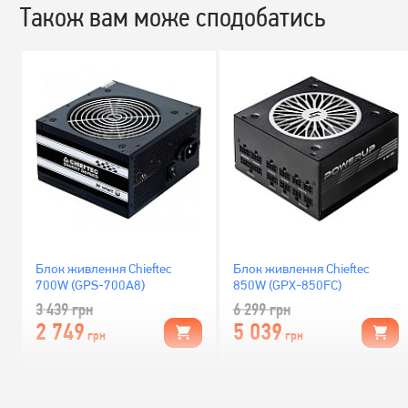
Також вам може сподобатись
Блок живлення Chieftec
Блок живлення Chieftec
700W (GPS-700A8)
850W (GPX-850FC)
3 439
грн
6 299
грн
2 749
5 039
грн
грн