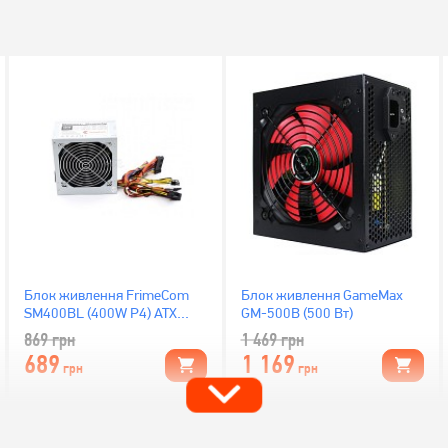
Блок живлення FrimeCom
Блок живлення GameMax
SM400BL (400W P4) ATX
GM-500B (500 Вт)
120mm
869
грн
1 469
грн
689
1 169
грн
грн