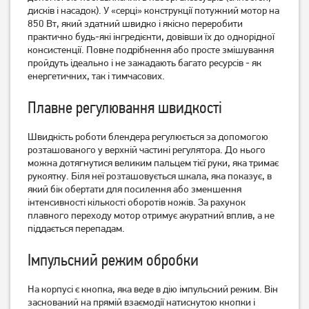
1000MC
дисків і насадок). У «серці» конструкції потужний мотор на
850 Вт, який здатний швидко і якісно переробити
2 049
практично будь-які інгредієнти, довівши їх до однорідної
3 099
грн
грн
консистенції. Повне подрібнення або просте змішування
пройдуть ідеально і не зажадають багато ресурсів - як
енергетичних, так і тимчасових.
Плавне регулювання швидкості
Швидкість роботи блендера регулюється за допомогою
розташованого у верхній частині регулятора. До нього
можна дотягнутися великим пальцем тієї руки, яка тримає
рукоятку. Біля неї розташовується шкала, яка показує, в
який бік обертати для посилення або зменшення
інтенсивності кількості оборотів ножів. За рахунок
Блендер Rotex RTB810-B
Блендер Rotex RTB830-B
плавного переходу мотор отримує акуратний вплив, а не
піддається перепадам.
2 749
грн
2 199
2 249
Імпульсний режим обробки
грн
грн
На корпусі є кнопка, яка веде в дію імпульсний режим. Він
заснований на прямій взаємодії натиснутою кнопки і