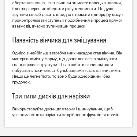
обертання ножів - як тільки ви знімаєте палець з кнопки,
блендер перестає обертати ріжучі елементи. Це дуже
зручний спосіб досить швидко отримати однорідну масу і
проконтролювати ступінь її подрібнення в процесі прямої
взаємодії, вчасно зупинивши процеси.
Наявність вінчика для змішування
Блендер Tefal HB643138
Блендер Tefal BL435831
Однією з найбільш затребуваних насадок став вінчик. Він
має ергономічну форму, що дозволяє легко змішувати
склади рідкої структури. Після роботи вінчиком вони
2 299
грн
набувають насиченості бульбашками і стають пінистими.
2 059
3 199
грн
грн
Якщо це легке тісто, то воно буде однорідним і без
грудочок.
Три типи дисків для нарізки
Використовуйте диски для терки і шинкування, щоб
урізноманітнити варіанти подрібнення фруктів та овочів.