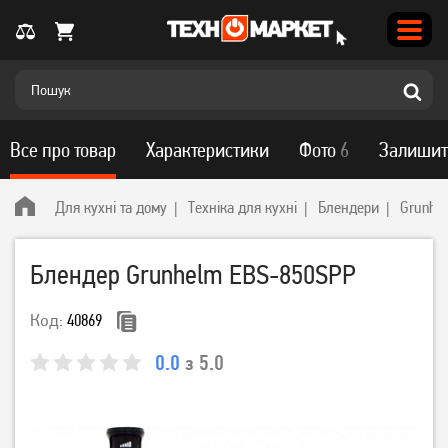
Все про товар
Характеристики
Фото
6
Залишит
Для кухні та дому
Техніка для кухні
Блендери
Grunhe
Блендер Grunhelm EBS-850SPP
Код:
40869
0.0
з 5.0