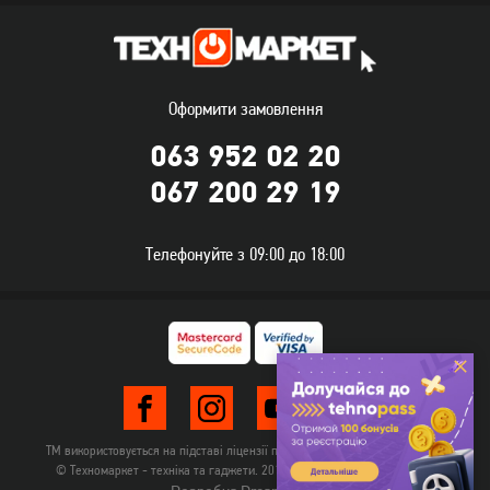
Блендер Sea Breeze SB-092
Блендер Zelmer ZHB4555S
Оформити замовлення
549
2 229
грн
грн
063 952 02 20
067 200 29 19
Телефонуйте з 09:00 до 18:00
Блендер Zelmer ZHB6500
Блендер Zelmer ZSB4850
ТМ використовується на підставі ліцензії правовласника TehnomarketLTD
2 909
© Техномаркет - техніка та гаджети. 2012-2026. Всі права захищені.
грн
Немає в наявності