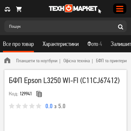
Все про товар
Характеристики
Фото
4
Залишит
Планшети та ноутбуки
Офісна техніка
БФП та принтери
БФП Epson L3250 WI-FI (C11CJ67412)
Код:
129941
0.0
з 5.0