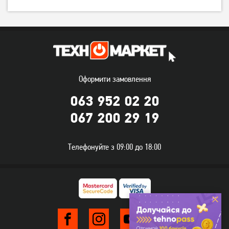
Оформити замовлення
Принтер Xerox Phaser
БФП Canon PIXMA E414
063 952 02 20
3020V_BI
(1366C009)
6 299
грн
3 539
грн
067 200 29 19
5 039
2 829
грн
грн
Телефонуйте з 09:00 до 18:00