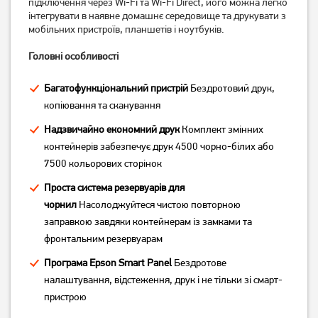
підключення через Wi-Fi та Wi-Fi Direct, його можна легко
with WI Fi, ethernet, duplex,
(C11CJ67414)
ADF, FAX (C11CH96404)
інтегрувати в наявне домашнє середовище та друкувати з
41 279
грн
12 519
грн
мобільних пристроїв, планшетів і ноутбуків.
33 019
10 009
грн
грн
Головні особливості
Багатофункціональний пристрій
Бездротовий друк,
копіювання та сканування
Надзвичайно економний друк
Комплект змінних
контейнерів забезпечує друк 4500 чорно-білих або
7500 кольорових сторінок
Проста система резервуарів для
чорнил
Насолоджуйтеся чистою повторною
БФП Canon Pixma G3410 з
БФП Canon Pixma G3410
заправкою завдяки контейнерам із замками та
Wi-Fi 2315C009
фронтальним резервуарам
8 629
грн
Програма Epson Smart Panel
Бездротове
6 899
8 599
грн
грн
налаштування, відстеження, друк і не тільки зі смарт-
пристрою