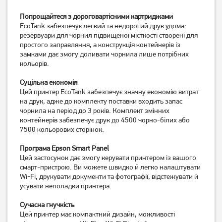
Попрощайтеся з дороговартісними картриджами
EcoTank забезпечує легкий та недорогий друк удома:
резервуари для чорнил підвищеної місткості створені для
простого заправляння, а конструкція контейнерів із
замками дає змогу доливати чорнила лише потрібних
БФП Epson EcoTank L3260
БФП Xerox WorkCentre
кольорів.
(C11CJ66409)
3025BI Wi-Fi (3025V_BI)
15 669
грн
9 919
грн
Суцільна економія
12 529
7 929
Цей принтер EcoTank забезпечує значну економію витрат
грн
грн
на друк, адже до комплекту поставки входить запас
чорнила на період до 3 років. Комплект змінних
контейнерів забезпечує друк до 4500 чорно-білих або
7500 кольорових сторінок.
Програма Epson Smart Panel
Цей застосунок дає змогу керувати принтером із вашого
смарт-пристрою. Ви можете швидко й легко налаштувати
Wi-Fi, друкувати документи та фотографії, відстежувати й
усувати неполадки принтера.
Сучасна гнучкість
Цей принтер має компактний дизайн, можливості
БФП Epson L14150 A3,
БФП Epson EcoTank L3256