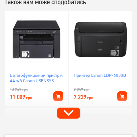
Також вам може сподобатись
Багатофункційний пристрій
Принтер Canon LBP-6030B
А4 ч/б Canon i-SENSYS
MF3010 (5252B004)
13 769
грн
9 049
грн
11 009
7 239
грн
грн