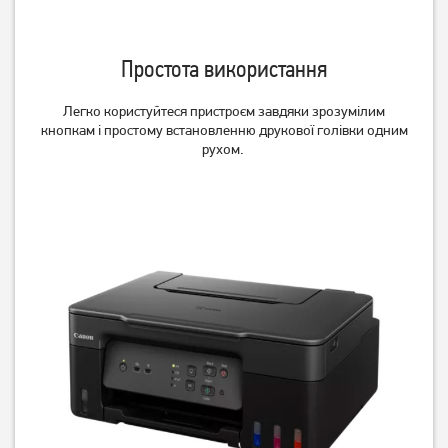
3 539
грн
2 829
7 999
грн
грн
Простота використання
Легко користуйтеся пристроєм завдяки зрозумілим
кнопкам і простому встановленню друкової голівки одним
рухом.
БФП Canon PIXMA G2416
БФП Epson EcoTank L3560
EUM/EMB (2313C053AB)
with Wi-Fi (C11CK58404)
7 949
грн
16 889
грн
6 359
13 509
грн
грн