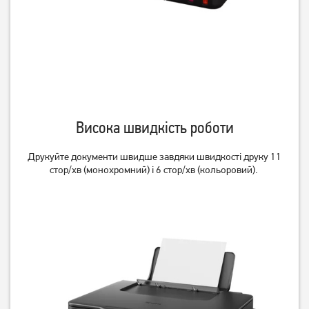
БФП Epson EcoTank L3266
БФП Epson L3270
з WiFi (C11CJ66411)
(C11CJ67434)
Висока швидкість роботи
15 899
грн
12 719
9 999
грн
грн
Друкуйте документи швидше завдяки швидкості друку 11
стор/хв (монохромний) і 6 стор/хв (кольоровий).