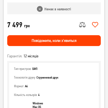
Немає в наявності
7 499
грн
Повiдомити, коли з'явиться
Гарантія:
12 місяців
Тип пристрою
БФП
Технологія друку
Струменевий друк
Формат
А4
Кількість кольорів
4
Windows
Mac OS