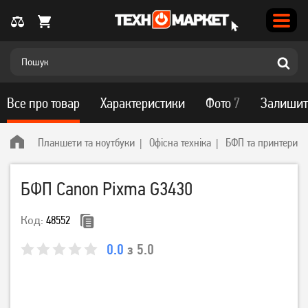
Все про товар
Характеристики
Фото
7
Залишит
Планшети та ноутбуки
Офісна техніка
БФП та принтери
БФП Canon Pixma G3430
Код:
48552
0.0
з 5.0