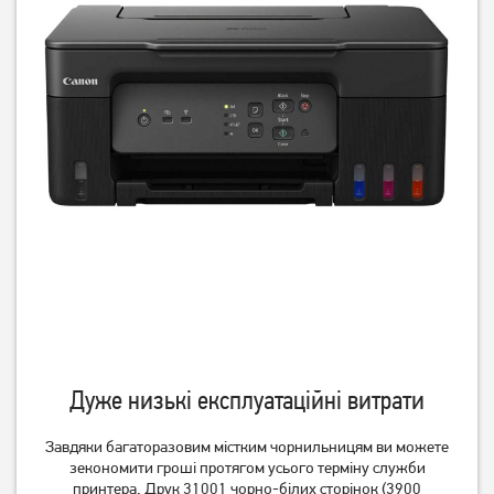
БФП Epson EcoTank L3256
БФП Canon Pixma G3410 з
(C11CJ67414)
Wi-Fi 2315C009
12 519
грн
8 629
грн
10 009
6 899
грн
грн
Дуже низькі експлуатаційні витрати
Завдяки багаторазовим містким чорнильницям ви можете
зекономити гроші протягом усього терміну служби
принтера. Друк 31001 чорно-білих сторінок (3900