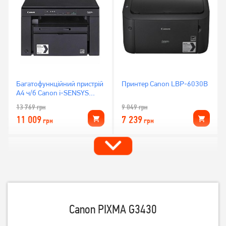
Багатофункційний пристрій
Принтер Canon LBP-6030B
А4 ч/б Canon i-SENSYS
MF3010 (5252B004)
13 769
грн
9 049
грн
11 009
7 239
грн
грн
Canon PIXMA G3430