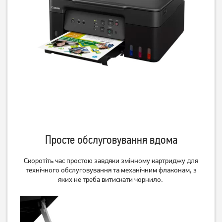
БФП Epson L3276
БФП HP LaserJet M140W
(C11CJ67436)
(7MD72F)
9 999
7 299
грн
грн
Просте обслуговування вдома
Скоротіть час простою завдяки змінному картриджу для
технічного обслуговування та механічним флаконам, з
яких не треба витискати чорнило.