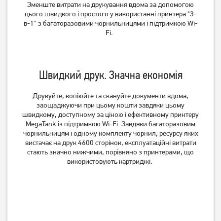
Зменште витрати на друкування вдома за допомогою
цього швидкого і простого у використанні принтера "3-
БФП Epson L3250 WI-FI
БФП Epson EcoTank L3260
в-1" з багаторазовими чорнильницями і підтримкою Wi-
(C11CJ67412)
(C11CJ66409)
Fi.
13 149
грн
15 669
грн
10 519
12 529
грн
грн
Швидкий друк. Значна економія
Друкуйте, копіюйте та скануйте документи вдома,
заощаджуючи при цьому кошти завдяки цьому
швидкому, доступному за ціною і ефективному принтеру
MegaTank із підтримкою Wi-Fi. Завдяки багаторазовим
чорнильницям і одному комплекту чорнил, ресурсу яких
вистачає на друк 4600 сторінок, експлуатаційні витрати
стають значно нижчими, порівняно з принтерами, що
використовують картриджі.
БФП Xerox WorkCentre
БФП Epson L14150 A3,
3025BI Wi-Fi (3025V_BI)
with WI Fi, ethernet, duplex,
ADF, FAX (C11CH96404)
9 919
грн
41 279
грн
7 929
33 019
грн
грн