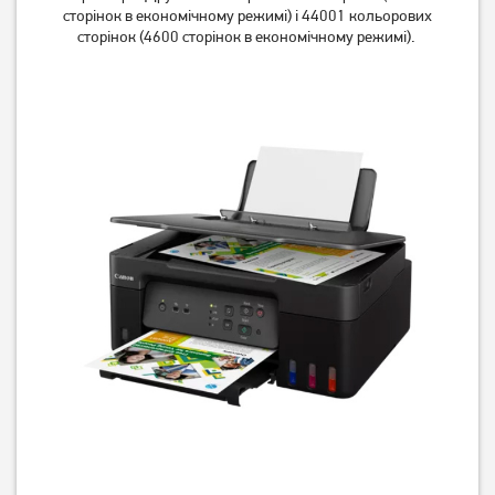
сторінок в економічному режимі) і 44001 кольорових
сторінок (4600 сторінок в економічному режимі).
БФП Canon Pixma G3410
Принтер Xerox Phaser
3020V_BI
6 299
грн
8 599
5 039
грн
грн
БФП Canon PIXMA E414
БФП Canon PIXMA G2410
(1366C009)