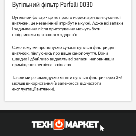
Вугільний фільтр Perfelli 0030
Вугільний фільтр - це не просто корисна річ для кухонної
витяжки, це незамінний атрибут на кухні. Адже всі запахи
Комплект вугільних
Комплект вугільних
і задимлення після приготування можуть бути
фільтрів Perfelli 0048
фільтрів Perfelli 0051
шкідливими для вашого здоров'я.
352
610
Саме тому ми пропонуємо сучасні вугільні фільтри для
грн
грн
витяжок, піклуючись про ваше самопочуття. Вони
швидко і дбайливо видалять всі запахи, наповнивши
приміщення легкістю і свіжістю.
Також ми рекомендуємо міняти вугільні фільтри через 3-6
місяців використання (в залежності від частоти
експлуатації витяжки).
Комплект вугільних
Комплект вугільних
фільтрів Perfelli 0053
фільтрів Perfelli 0069