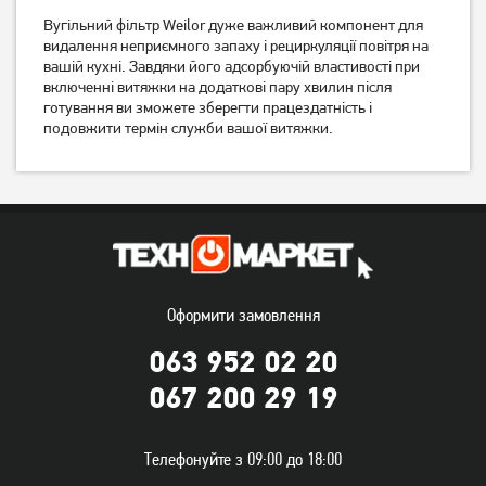
Вугільний фільтр Weilor дуже важливий компонент для
Комплект вугільних
Комплект вугільних
фільтрів Perfelli 0048
видалення неприємного запаху і рециркуляції повітря на
фільтрів Perfelli 0051
вашій кухні. Завдяки його адсорбуючій властивості при
включенні витяжки на додаткові пару хвилин після
352
610
грн
грн
готування ви зможете зберегти працездатність і
подовжити термін служби вашої витяжки.
Оформити замовлення
063 952 02 20
Комплект вугільних
Комплект вугільних
067 200 29 19
фільтрів Perfelli 0053
фільтрів Perfelli 0069
400
699
грн
грн
Телефонуйте з 09:00 до 18:00