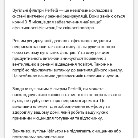
Вугільні фільтри Perfelli — це невід'ємна складова в
системі витяжки у режимі рециркуляції. Вони замінюються
Комплект вугільних
Комплект вугільних
кожні 3-5 місяців для забезпечення найвищої
фільтрів Perfelli 0048
фільтрів Perfelli 0051
ефективності фільтрації та свіжості повітря.
352
610
Режим рециркуляції дозволяє ефективно видаляти
грн
грн
неприємні запахи та частки пилу, фільтруючи повітря
через систему вугільних фільтрів. У такому режимі
продуктивність витяжки знижується порівняно з
вентиляцією в режимі відведення повітря. Також не
потрібно підключати витяжку до вентиляційного каналу.
Це особливо важливо для власників невеликих кухонь.
Завдяки вугільним фільтрам Perfelli, ви можете
насолоджуватися свіжістю та чистотою повітря на вашій
кухні, не турбуючись про неприємні аромати. Це
важливий елемент для забезпечення комфорту та
здоров'я у вашому домі, який робить вашу кухню
Комплект вугільних
Комплект вугільних
приємним місцем для готування та відпочинку.
фільтрів Perfelli 0053
фільтрів Perfelli 0069
Важливо: вугільні фільтри не підлягають очищенню або
повторному використанню.