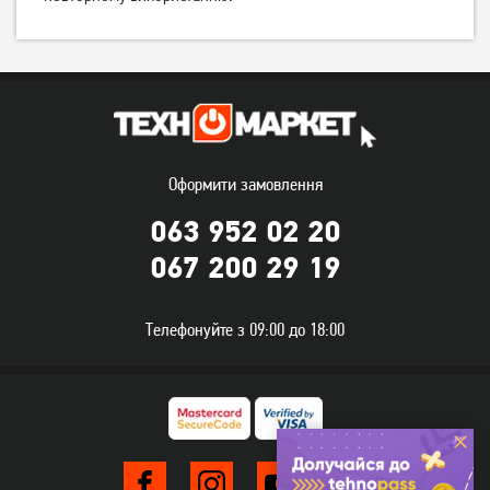
400
699
грн
грн
Оформити замовлення
063 952 02 20
067 200 29 19
Вугільний фільтр Perfelli
Комплект вугільних
0073
фільтрів Perfelli 0075
Телефонуйте з 09:00 до 18:00
450
400
грн
грн