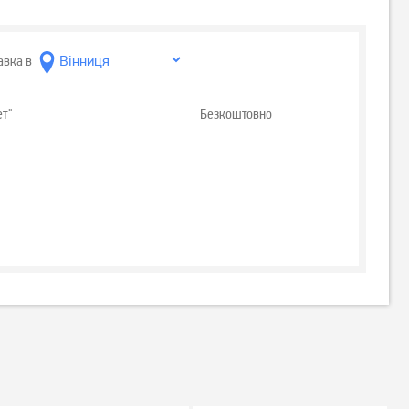
авка в
ет"
Безкоштовно