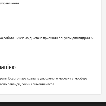
 управлінням.
Зволожувач повітря
Зволожувач повітря Mystery
Cooper&Hunter CH-2940T
MAH-2604 Graphite
Crete
1 849
1 279
грн
грн
Немає в наявності
Немає в наявності
иха робота нижче 35 дБ стане приємним бонусом для підтримки
рапією
апії. Всього пара крапель улюбленого масла - і атмосфера
сло лаванди, сосни і лимонні масла.