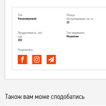
Тип
Площа
Ультразвуковий
обслуговування, кв. м
25
Продуктивність, мл/
Тип керування
год
Механічне
350
Поділитись:
Також вам може сподобатись