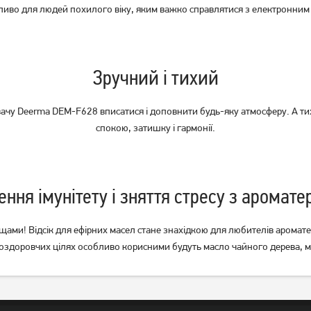
ливо для людей похилого віку, яким важко справлятися з електронним
Зволожувач повітря Philips
Зволожувач повітря Philips
HU2716/10
HU3918/10
Зручний і тихий
Немає в наявності
Немає в наявності
ачу Deerma DEM-F628 вписатися і доповнити будь-яку атмосферу. А т
спокою, затишку і гармонії.
ення імунітету і зняття стресу з аромате
и! Відсік для ефірних масел стане знахідкою для любителів ароматер
оздоровчих цілях особливо корисними будуть масло чайного дерева, ма