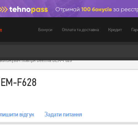
Бонуси
Оплата та доставка
Кредит
Гар
я
воложувач повітря Deerma DEM-F628
DEM-F628
лишити вiдгук
Задати питання