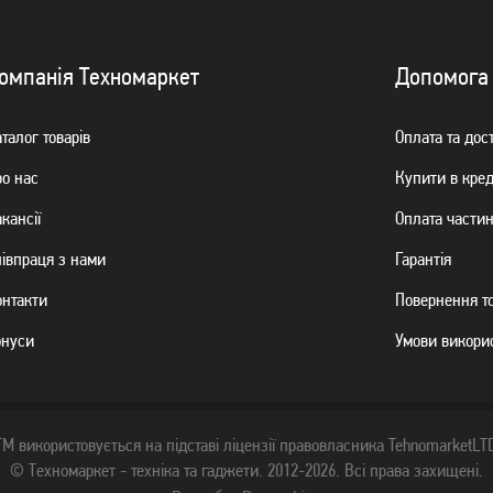
омпанiя Техномаркет
Допомога
талог товарiв
Оплата та дос
ро нас
Купити в кре
кансії
Оплата части
пiвпраця з нами
Гарантiя
онтакти
Повернення т
онуси
Умови викори
ТМ використовується на підставі ліцензії правовласника TehnomarketLT
© Техномаркет - техніка та гаджети. 2012-2026. Всі права захищені.