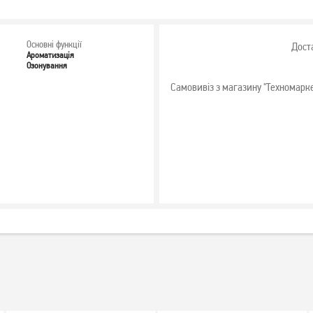
Основні функції
Дост
Ароматизація
Озонування
Самовивіз з магазину "Техномарк