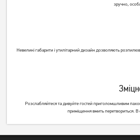
зручно, особ
Зволожувач повітря First
Зволожувач повітря First
FA-5599-1
FA-5599-4
Немає в наявності
Немає в наявності
Невеликі габарити і утилітарний дизайн дозволяють розпилюв
Зміцн
Розслабляйтеся та дивуйте гостей приголомшливим пахощам
приміщення вмить перетвориться. В 