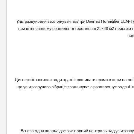
Ультразвуковий зволожувач повітря Deerma Humidifier DEM-F62
при інтенсивному розпиленні і охопленні 25-30 м2 пристрій 
вис
Зволожувач повітря Vitek
Зволожувач повітря Vitek
VT-2332 W
VT-2334 W
1 149
959
грн
грн
Немає в наявності
Немає в наявності
Дисперсні частинки води здатні проникати прямо в пори нашої
що ультразвукова вібрація зволожувача розпорошує водяні час
Всього одна кнопка дає вам повний контроль над ультразв