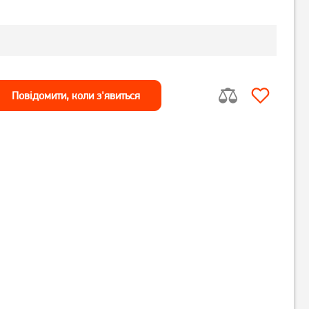
Повiдомити, коли з'явиться