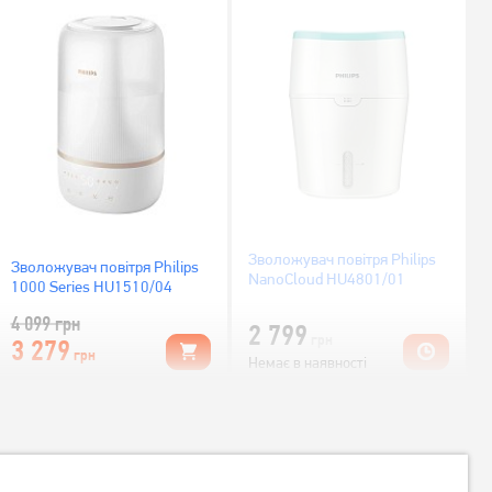
Зволожувач повітря Philips
Зволожувач повітря Philips
NanoCloud HU4801/01
1000 Series HU1510/04
4 099
грн
2 799
грн
3 279
грн
Немає в наявності