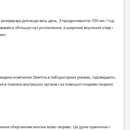
резервуара для води весь день. З продуктивністю 350 мл / год
девайса збільшує кут розпилення, а широкий впускний отвір і
вач.
Зволожувач повітря Rotex
Зволожувач повітря Sogo
RHF600-W
AIR-SS-21721
Немає в наявності
Немає в наявності
оведене компанією Deerma в лабораторних умовах, підтвердило,
я в тканини внутрішніх органів і на зовнішні покриви людини.
ення обертанням кнопки вліво-вправо. Це дуже практично і