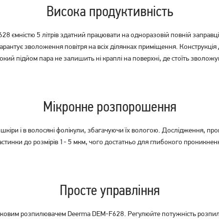
Висока продуктивність
8 ємністю 5 літрів здатний працювати на одноразовій повній заправці 
гарантує зволоження повітря на всіх ділянках приміщення. Конструкція 
окий підйом пара не залишить ні краплі на поверхні, де стоїть зволожу
Зволожувач повітря Rotex
Зволожувач повітря Rotex
RHF450-W
RHF520-W
Мікронне розпорошення
Немає в наявності
Немає в наявності
 шкіри і в волосяні фолікули, збагачуючи їх вологою. Дослідження, пр
тинки до розмірів 1- 5 мкм, чого достатньо для глибокого проникненн
Просте управління
уковим розпилювачем Deerma DEM-F628. Регулюйте потужність розпил