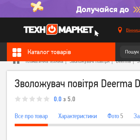
Вінниц
Каталог товарів
Кліматична техніка
Зволожувачі повітря
Deerma
З
Зволожувач повітря Deerma 
0.0
з 5.0
Все про товар
Характеристики
Фото
5
За