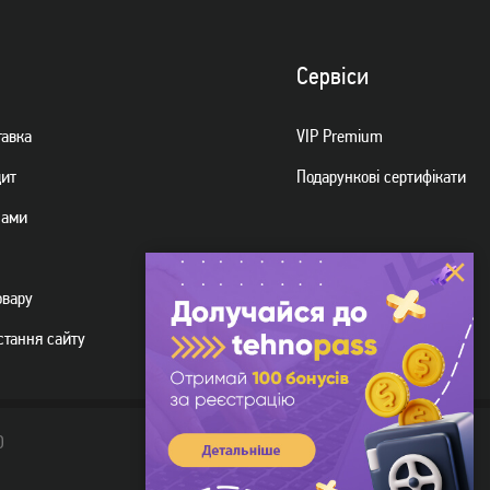
Сервiси
тавка
VIP Premium
дит
Подарункові сертифікати
нами
овару
стання сайту
D