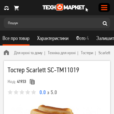
Все про товар
Характеристики
Фото
4
Залишит
Для кухні та дому
Техніка для кухні
Тостери
Scarlett
Тостер Scarlett SC-TM11019
Код:
41933
0.0
з 5.0