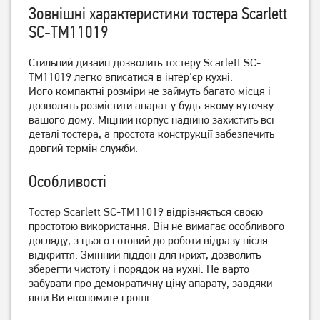
Зовнішні характеристики тостера Scarlett
SC-TM11019
Стильний дизайн дозволить тостеру Scarlett SC-
TM11019 легко вписатися в інтер'єр кухні.
Його компактні розміри не займуть багато місця і
Тостер Ardesto T-
Тостер Ardesto T-
дозволять розмістити апарат у будь-якому куточку
K210/1000
K301E/800 Вт
вашого дому. Міцний корпус надійно захистить всі
1 329
грн
1 329
грн
деталі тостера, а простота конструкції забезпечить
1 059
1 059
довгий термін служби.
грн
грн
Особливості
Тостер Scarlett SC-TM11019 відрізняється своєю
простотою використання. Він не вимагає особливого
догляду, з цього готовий до роботи відразу після
відкриття. Змінний піддон для крихт, дозволить
зберегти чистоту і порядок на кухні. Не варто
забувати про демократичну ціну апарату, завдяки
якій Ви економите гроші.