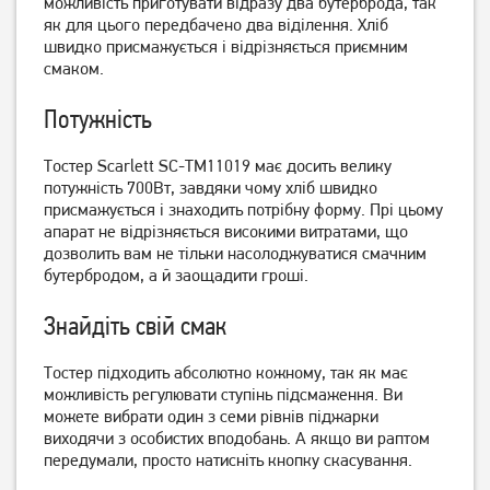
можливість приготувати відразу два бутерброда, так
499
1 549
як для цього передбачено два віділення. Хліб
грн
грн
швидко присмажується і відрізняється приємним
смаком.
Потужність
Тостер Scarlett SC-TM11019 має досить велику
потужність 700Вт, завдяки чому хліб швидко
присмажується і знаходить потрібну форму. Прі цьому
апарат не відрізняється високими витратами, що
дозволить вам не тільки насолоджуватися смачним
бутербродом, а й заощадити гроші.
Тостер VOX TO1020
Тостер Philips Daily
Collection HD2582/00
Знайдіть свій смак
1 849
грн
1 899
грн
1 709
1 519
грн
грн
Тостер підходить абсолютно кожному, так як має
можливість регулювати ступінь підсмаження. Ви
можете вибрати один з семи рівнів піджарки
виходячи з особистих вподобань. А якщо ви раптом
передумали, просто натисніть кнопку скасування.