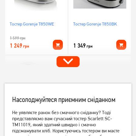
Тостер Gorenje T850WE
Тостер Gorenje T850BK
1 599
грн
1 249
1 349
грн
грн
Насолоджуйтеся приємним сніданком
Не уявляєте ранок без смачного сніданку? Тоді
представляємо вам сучасний тостер Scarlett SC-
Тостер Grunhelm GWD012
Тостер Philips HD2581/00
TM11019, який здатний швидко і смачно
підсмажувати хліб. Користуючись тостером ви маєте
939
грн