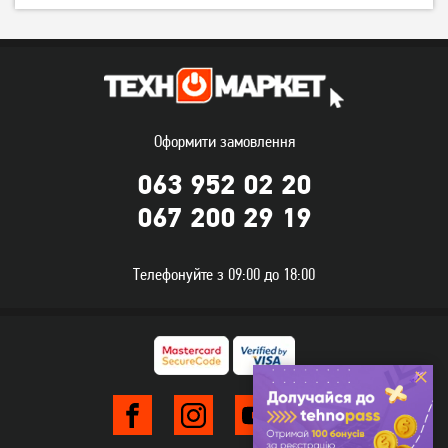
Тостер Esperanza Caprese
Тостер Esperanza Ciabatta
EKT001
EKT002
779
грн
879
грн
619
699
грн
грн
Оформити замовлення
063 952 02 20
067 200 29 19
Телефонуйте з 09:00 до 18:00
Тостер Philips 5000 Series
Тостер Philips Daily
Eco Conscious Edition
Collection HD2590/00
HD2640/10
3 869
грн
2 279
грн
3 089
1 819
грн
грн