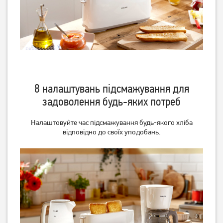
8 налаштувань підсмажування для
Тостер Ardesto T-
Тостер Ardesto T-
задоволення будь-яких потреб
K210/1000
K301E/800 Вт
1 329
грн
1 329
грн
Налаштовуйте час підсмажування будь-якого хліба
1 059
1 059
відповідно до своїх уподобань.
грн
грн