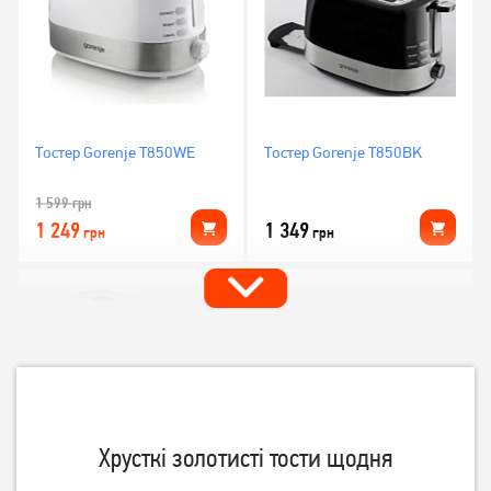
Тостер Gorenje T850WE
Тостер Gorenje T850BK
1 599
грн
1 249
1 349
грн
грн
Хрусткі золотисті тости щодня