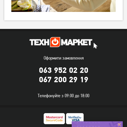
3 089
1 619
грн
грн
Оформити замовлення
063 952 02 20
Тостер Tefal TT693110
Тостер Ardesto T-F400G
067 200 29 19
3 319
грн
1 289
грн
2 649
1 029
грн
грн
Телефонуйте з 09:00 до 18:00