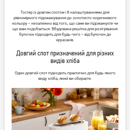
Тостер Grunhelm GWD012
Тостер Philips HD2581/00
Тостер із довгим слотом і 8 налаштуваннями для
939
грн
рівномірного підсмажування до золотисто-коричневого
499
1 549
кольору – незалежно від того, що саме ви підсмажуєте чи
грн
грн
що вам подобається. Вбудована решітка для розігрівання
булочок підходить для будь-чого – від булочок до
круасанів.
Довгий слот призначений для різних
видів хліба
Один довгий слот підходить практично для будь-якого
виду хліба, який ви обираєте.
Тостер VOX TO1020
Тостер Philips Daily
Collection HD2582/00
1 849
грн
1 899
грн
1 709
1 519
грн
грн