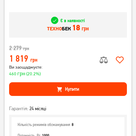
Є в наявності
18
грн
ТЕХНО
БЕК
2 279
грн
1 819
грн
Ви заощаджуєте:
грн
460
(20.2%)
Купити
Гарантія:
24 місяці
Кількість режимів обсмажування
8
Потужність, Вт
1000