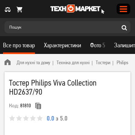
Все про товар
Характеристики
Фото
5
Залишит
Для кухні та дому
Техніка для кухні
Тостери
Philips
Тостер Philips Viva Collection
HD2637/90
Код:
81810
0.0
з 5.0