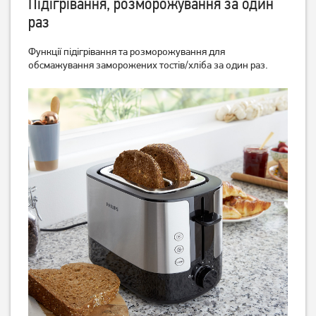
Підігрівання, розморожування за один
раз
Функції підігрівання та розморожування для
обсмажування заморожених тостів/хліба за один раз.
Тостер Ardesto T-
Тостер Ardesto T-
K210/1000
K301E/800 Вт
1 329
грн
1 329
грн
1 059
1 059
грн
грн
Тостер Esperanza Caprese
Тостер Esperanza Ciabatta
EKT001
EKT002