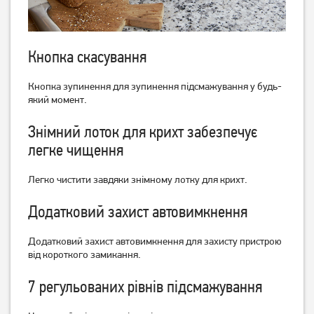
779
грн
879
грн
619
699
грн
грн
Кнопка скасування
Кнопка зупинення для зупинення підсмажування у будь-
який момент.
Знімний лоток для крихт забезпечує
легке чищення
Легко чистити завдяки знімному лотку для крихт.
Тостер Philips 5000 Series
Тостер Philips Daily
Додатковий захист автовимкнення
Eco Conscious Edition
Collection HD2590/00
HD2640/10
3 869
грн
2 279
грн
Додатковий захист автовимкнення для захисту пристрою
3 089
1 819
грн
грн
від короткого замикання.
7 регульованих рівнів підсмажування