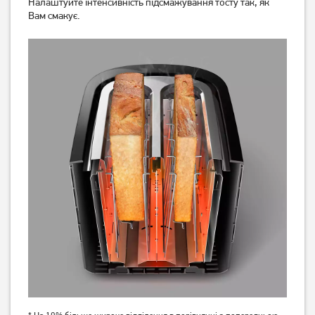
Налаштуйте інтенсивність підсмажування тосту так, як
Вам смакує.
Тостер Philips Daily
Тостер Tefal TT693110
Collection HD2582/90
2 029
грн
3 319
грн
1 619
2 649
грн
грн