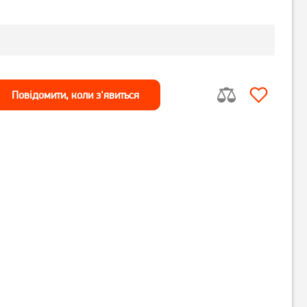
Повiдомити, коли з'явиться