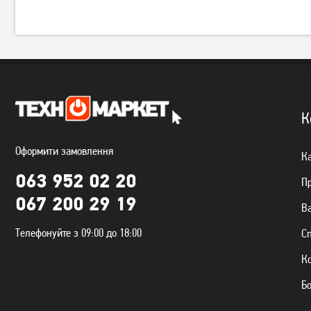
Тостер Ardesto T-K210/1000
Тостер Ardesto T-K301E/800
Вт
1 329
грн
1 329
грн
1 059
1 059
грн
грн
К
Оформити замовлення
Ка
063 952 02 20
П
067 200 29 19
Ва
Телефонуйте з 09:00 до 18:00
С
К
Тостер Philips Daily Collection
Тостер Tefal TT693110
Б
HD2582/90