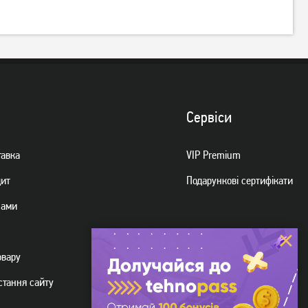
Тостер Philips 5000 Series
Тостер Philips Daily Collection
Eco Conscious Edition
HD2590/00
HD2640/10
3 869
грн
2 279
грн
3 089
1 819
грн
грн
Сервiси
тавка
VIP Premium
дит
Подарункові сертифікати
нами
овару
Тостер Philips Daily Collection
Тостер Tefal TT 1301
стання сайту
HD2516/90