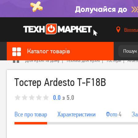
Вінниц
Каталог товарів
Для кухні та дому
Техніка для кухні
Тостери
Ardes
Тостер Ardesto T-F18B
0.0
з 5.0
Все про товар
Характеристики
Фото
4
За