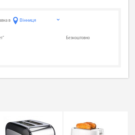
авка в
ет"
Безкоштовно