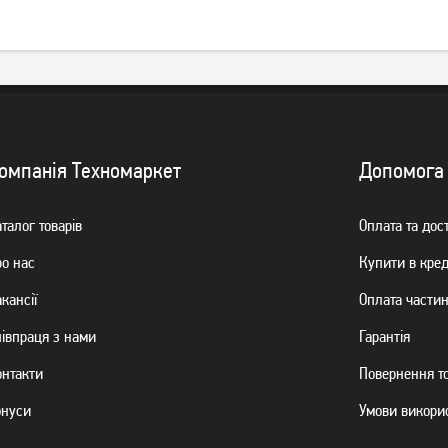
Тостер Esperanza Caprese
Тостер Esperanza Ciabatta
EKT001
EKT002
779
грн
879
грн
619
699
грн
грн
омпанiя Техномаркет
Допомога
талог товарiв
Оплата та дос
ро нас
Купити в кре
кансії
Оплата части
пiвпраця з нами
Гарантiя
онтакти
Повернення т
Тостер Ardesto T-F400G
Тостер Philips HD2581/00
онуси
Умови викори
білий