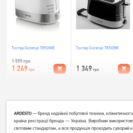
Тостер Gorenje T850WE
Тостер Gorenje T850BK
1 599
грн
1 249
1 349
грн
грн
бренд надійної побутової техніки, кліматичног
ARDESTO
—
країна реєстрації бренда — Україна. Виробник використову
світовим стандартам, а вся продукція проходить суворий к