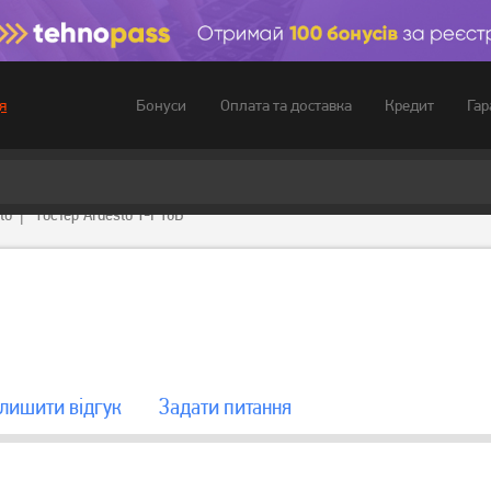
Бонуси
Оплата та доставка
Кредит
Гар
я
to
Тостер Ardesto T-F18B
лишити вiдгук
Задати питання