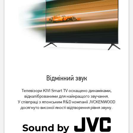
Відмінний звук
Телевізори KIVI Smart TV оснащено динаміками,
відкаліброваними для найкращого звучання.
У співпраці з японським R&D компанії JVCKENWOOD
досягнуто високої якості відтворення рівня звуку.