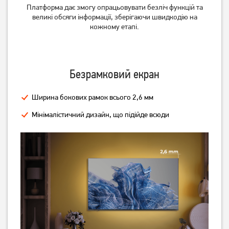
Платформа дає змогу опрацьовувати безліч функцій та
великі обсяги інформації, зберігаючи швидкодію на
кожному етапі.
Безрамковий екран
Телевізор Romsat
Телевізор Romsat
50UGN18ST2 Smart TV WiFi
32HGN18ST2 Smart TV WiFi
(Офіційний GOOGLE)
(Офіційний GOOGLE)
Ширина бокових рамок всього 2,6 мм
15 619
грн
7 619
грн
12 489
6 089
грн
грн
Мінімалістичний дизайн, що підійде всюди