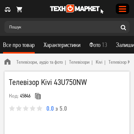
Все про товар
Характеристики
Фото
13
Залиши
Телевізори, аудіо та фото
Телевізори
Kivi
Телевізор Ki
Телевізор Kivi 43U750NW
Код:
45846
0.0
з 5.0