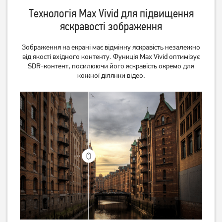
Технологія Max Vivid для підвищення
яскравості зображення
Зображення на екрані має відмінну яскравість незалежно
від якості вхідного контенту. Функція Max Vivid оптимізує
SDR-контент, посилюючи його яскравість окремо для
кожної ділянки відео.