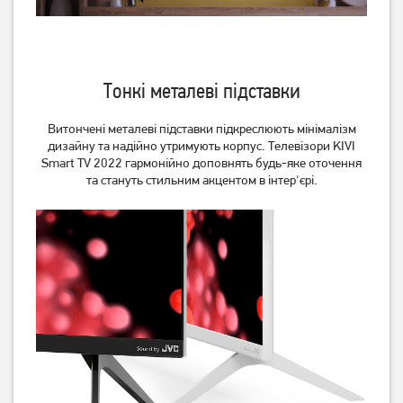
Телевізор Romsat
Телевізор Philips
43FGN18ST2 Smart TV WiFi
55OLED819/12
(Офіційний GOOGLE)
11 689
грн
93 549
грн
9 349
74 839
грн
грн
Тонкі металеві підставки
Витончені металеві підставки підкреслюють мінімалізм
дизайну та надійно утримують корпус. Телевізори KIVI
Smart TV 2022 гармонійно доповнять будь-яке оточення
та стануть стильним акцентом в інтер'єрі.
Телевізор Philips
Телевізор OzoneHD
65PUS7409/12
24FN93T2
40 369
грн
4 829
грн
32 289
3 859
грн
грн