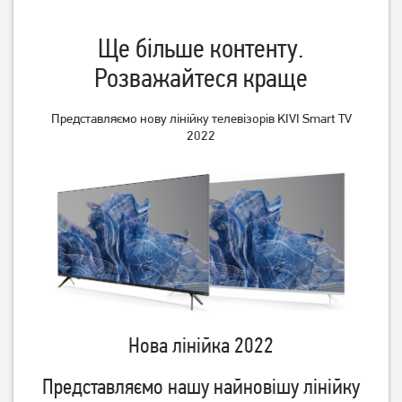
Ще більше контенту.
Розважайтеся краще
Телевізор Philips
Телевізор OzoneHD
43PUS8118/12
43FSN93T2
Представляємо нову лінійку телевізорів KIVI Smart TV
23 739
грн
10 599
грн
2022
18 989
8 479
грн
грн
Нова лінійка 2022
Телевізор Mystery MTV-
Телевізор Satelit
3230HST2
32H9500GS (Smart)
Представляємо нашу найновішу лінійку