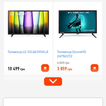
Телевізор LG 32LQ63006LA
Телевізор OzoneHD
24FN22T2
4 829
грн
10 499
3 859
грн
грн