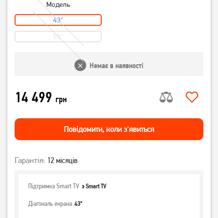
Модель
43"
55"
Немає в наявності
14 499
грн
Повiдомити, коли з'явиться
Гарантія:
12 місяців
Підтримка Smart TV
з Smart TV
Діагональ екрана
43"