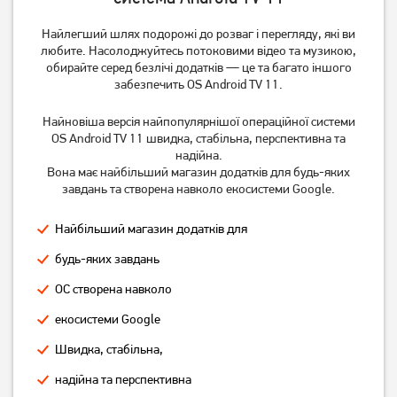
Найлегший шлях подорожі до розваг і перегляду, які ви
любите. Насолоджуйтесь потоковими відео та музикою,
обирайте серед безлічі додатків — це та багато іншого
забезпечить OS Android TV 11.
Найновіша версія найпопулярнішої операційної системи
OS Android TV 11 швидка, стабільна, перспективна та
надійна.
Вона має найбільший магазин додатків для будь-яких
завдань та створена навколо екосистеми Google.
Найбільший магазин додатків для
будь-яких завдань
ОС створена навколо
екосистеми Google
Швидка, стабільна,
надійна та перспективна