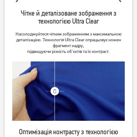
Чітке й деталізоване зображення з
технологією Ultra Clear
Телевізор 2E 2E-43A77Q 4K
Телевізор 2E 2E-55A77Q
Google TV Wi-Fi
Насолоджуйтеся чітким зображенням з максимальною
14 949
грн
22 729
грн
деталізацією. Технологія Ultra Clear опрацьовує кожен
11 959
18 179
грн
грн
фрагмент кадру,
підвищуючи різкість об'єктів та їх контраст.
Оптимізація контрасту з технологією