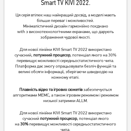
Smart TV KIVI 2022.
6 599
грн
5 599
6 177
грн
грн
Ця серія втілює наш найкращий досвід, а моделі мають
більше переваг і можливостей.
Мінімалістичний дизайн гармонійно поєднано
with з високотехнологічними екранами, що дарують
зображення чудової якості.
Для нової лінійки KIVI Smart TV 2022 використано
сучасний,
потужний процесор
, потенціал якого на 30%
перевищує можливості середньостатистичного чипа.
Платформа дає змогу опрацьовувати безліч функцій та
великі обсяги інформації, зберігаючи швидкодію на
кожному етапі.
Телевізор LG
Телевізор Setup 24HSF30
43NANO766QA 43"
Плавність відео та ігрових сюжетів
забезпечується
23 099
грн
алгоритмами MEMC, а також ігровим режимом і режимом
18 479
4 499
низької затримки ALLM.
грн
грн
Для нової лінійки KIVI Smart TV 2022 використано
сучасний
потужний процесор
, потенціал якого
на
30%
перевищує можливості середньостатистичного
чипа.