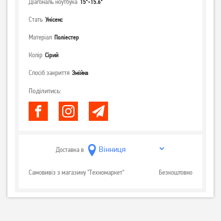
Діагональ ноутбука
15"-15.6"
Стать
Унісекс
Матеріал
Поліестер
Колір
Сірий
Спосіб закриття
Змійка
Поділитись:
Доставка в
Самовивіз з магазину "Техномаркет"
Безкоштовно