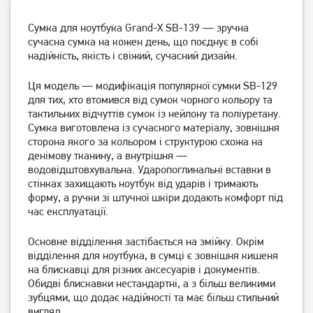
Сумка для ноутбука Grand-X SB-139 — зручна
сучасна сумка на кожен день, що поєднує в собі
надійність, якість і свіжий, сучасний дизайн.
Сумка для ноутбука Grand-
Ця модель — модифікація популярної сумки SB-129
Сумка для ноутбука Grand-
X 15.6" Dark Grey (SB-139D)
X 15.6" Grey (SB-149G)
для тих, хто втомився від сумок чорного кольору та
тактильних відчуттів сумок із нейлону та поліуретану.
Сумка виготовлена із сучасного матеріалу, зовнішня
629
749
грн
грн
сторона якого за кольором і структурою схожа на
денімову тканину, а внутрішня —
водовідштовхувальна. Ударопоглинальні вставки в
стінках захищають ноутбук від ударів і тримають
форму, а ручки зі штучної шкіри додають комфорт під
час експлуатації.
Основне відділення застібається на змійку. Окрім
відділення для ноутбука, в сумці є зовнішня кишеня
на блискавці для різних аксесуарів і документів.
Обидві блискавки нестандартні, а з більш великими
зубцями, що додає надійності та має більш стильний
Рюкзак для ноутбука
Сумка для ноутбука 15.6"
вигляд.