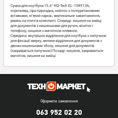
Сумка для ноутбука 15.6" HQ-Tech EL-158913S,
Сумка для ноутбука Grand-
Сумка для ноутбука Grand-
X 15.6" Dark Grey (SB-139D)
коричнева, сіра підкладка, нейлон з поліуретановими
X 15.6" Grey (SB-139G)
вставками, м'який каркас, вертикальне завантаження,
ремінь на плечі в комплекті. Спереду: кишеня на змійці
629
629
грн
грн
для документів з кишеньками для ручок, візиток і
телефону
; кишеня з магнітною клямкою.
Середина: внутрішнє відділення для ноутбука з липучкою
для фіксації зверху, велике відділення для документів з
двома кишеньками збоку, кишеня для документів
(закривається липучкою) Позаду: кишеня, закривається
магнітом,
кишеня на змійці
Сумка для ноутбука Grand-
Рюкзак для ноутбука
X 15.6" Grey (SB-149G)
RivaCase 15.6" 8067 Black
(8067Black)
Оформити замовлення
1 019
грн
749
809
грн
грн
063 952 02 20