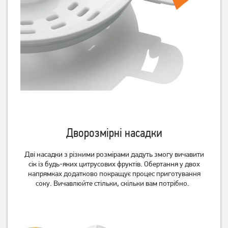
Соковижималка
Соковитискач Tefal Nutri
(соковичавниця) шнекова
XXL ZE660D10
Edler EDJU-0055
Дворозмірні насадки
2 599
грн
8 179
грн
1 849
6 539
грн
грн
Дві насадки з різними розмірами дадуть змогу вичавити
сік із будь-яких цитрусових фруктів. Обертання у двох
напрямках додатково покращує процес приготування
соку. Вичавлюйте стільки, скільки вам потрібно.