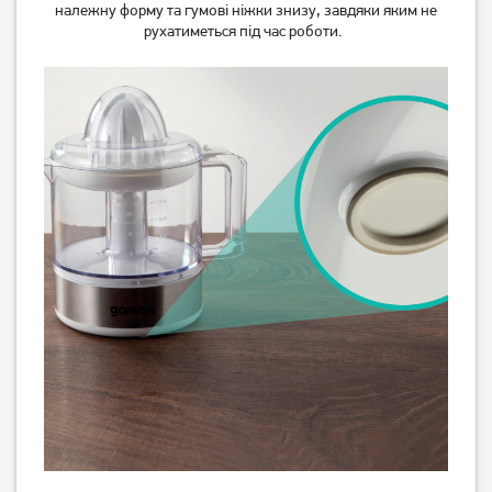
3 089
грн
належну форму та гумові ніжки знизу, завдяки яким не
1 449
грн
рухатиметься під час роботи.
2 939
грн
Немає в наявності