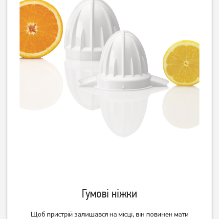
Соковижималка Gorenje
Соковитискач відцентровий
JC805EII
Роднічок СВПП-301 М
2 999
3 999
грн
грн
Гумові ніжки
Соковитискач
Соковитискач Grunhelm
центробіжний Magio MG-
GJR1085
190
Щоб пристрій залишався на місці, він повинен мати