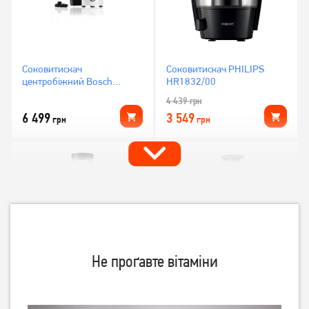
Соковитискач
Соковитискач PHILIPS
центробіжний Bosch
HR1832/00
MES25A0
4 439
грн
6 499
3 549
грн
грн
Не проґавте вітаміни
Соковитискач PHILIPS Viva
Соковитискач Tefal
Collection HR1855/70
Fruitella+ ZE370138