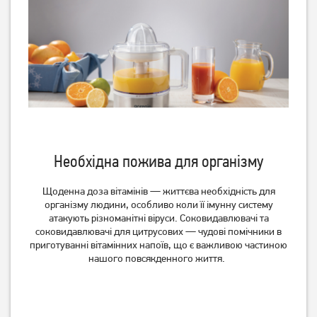
7 339
грн
3 549
грн
5 869
2 839
грн
грн
Необхідна пожива для організму
Щоденна доза вітамінів — життєва необхідність для
Соковижималка для
Соковитискач Philips
організму людини, особливо коли її імунну систему
цитрусових Philips
HR1889/70
атакують різноманітні віруси. Соковидавлювачі та
HR2738/00
соковидавлювачі для цитрусових — чудові помічники в
1 669
грн
11 629
грн
приготуванні вітамінних напоїв, що є важливою частиною
1 329
9 299
грн
грн
нашого повсякденного життя.