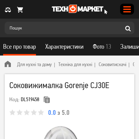
Все про товар
Характеристики
Фото
13
Залиши
Для кухні та дому
Техніка для кухні
Соковитискачі
Gor
Соковижималка Gorenje CJ30E
Код:
DL519458
0.0
з 5.0