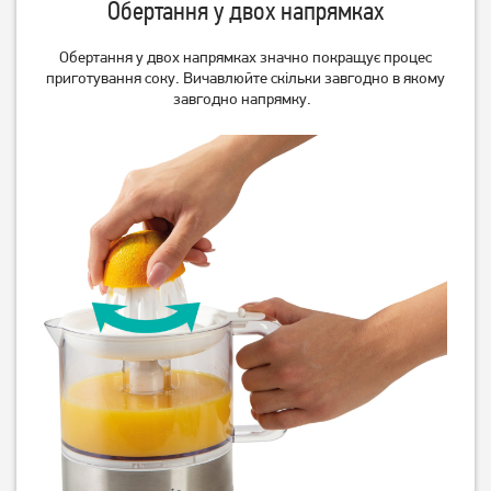
Обертання у двох напрямках
Обертання у двох напрямках значно покращує процес
приготування соку. Вичавлюйте скільки завгодно в якому
завгодно напрямку.
Соковитискач Philips
Соковитискач шнековий
HR1922/21
Tefal JUICEO ZC150838
12 499
грн
8 299
грн
9 999
6 639
грн
грн