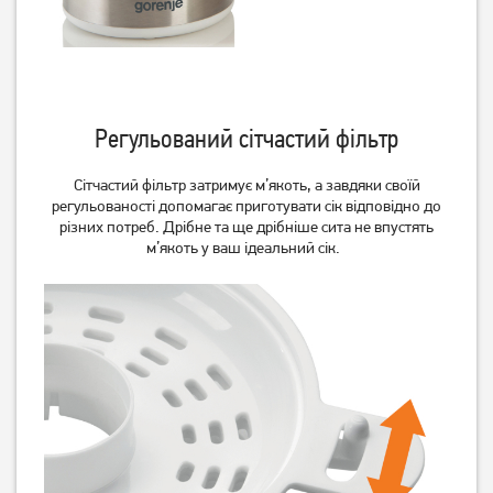
Соковитискач
Соковитискач шнековий
центробіжний Ardesto JEG-
Ardesto JEG-1330S
800
2 449
грн
3 149
грн
1 959
2 519
грн
грн
Регульований сітчастий фільтр
Сітчастий фільтр затримує м’якоть, а завдяки своїй
регульованості допомагає приготувати сік відповідно до
різних потреб. Дрібне та ще дрібніше сита не впустять
м’якоть у ваш ідеальний сік.
Соковитискач Zelmer
Соковичавниця для
ZJP3900 (шнекова)
цитрусових Magio MG-188
5 819
грн
1 679
грн
5 489
1 339
грн
грн