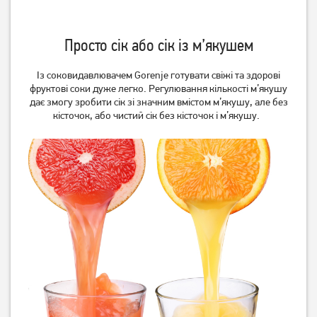
Просто сік або сік із м’якушем
Із соковидавлювачем Gorenje готувати свіжі та здорові
фруктові соки дуже легко. Регулювання кількості м’якушу
дає змогу зробити сік зі значним вмістом м’якушу, але без
кісточок, або чистий сік без кісточок і м’якушу.