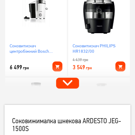
Соковитискач
Соковитискач PHILIPS
центробіжний Bosch
HR1832/00
MES25A0
4 439
грн
6 499
3 549
грн
грн
Соковижималка шнекова ARDESTO JEG-
1500S