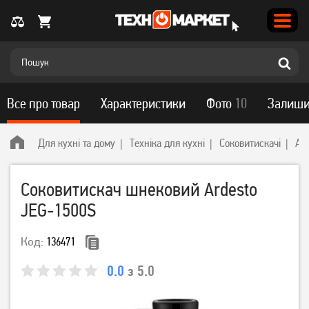
Все про товар
Характеристики
Фото
10
Залиши
Для кухні та дому
Техніка для кухні
Соковитискачі
Ard
Соковитискач шнековий Ardesto
JEG-1500S
Код:
136471
0.0
з 5.0