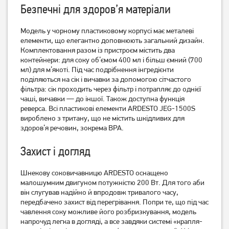
Безпечні для здоров’я матеріали
Модель у чорному пластиковому корпусі має металеві
елементи, що елегантно доповнюють загальний дизайн.
Комплектовання разом із пристроєм містить два
контейнери: для соку об’ємом 400 мл і більш ємний (700
мл) для м’якоті. Під час подрібнення інгредієнти
поділяються на сік і вичавки за допомогою сітчастого
фільтра: сік проходить через фільтр і потрапляє до однієї
чаші, вичавки — до іншої. Також доступна функція
Соковитискач Philips
Соковитискач шнековий
реверса. Всі пластикові елементи ARDESTO JEG-1500S
HR1922/21
Tefal JUICEO ZC150838
вироблено з тритану, що не містить шкідливих для
здоров’я речовин, зокрема BPA.
12 499
грн
8 299
грн
9 999
6 639
грн
грн
Захист і догляд
Шнекову соковичавницю ARDESTO оснащено
малошумним двигуном потужністю 200 Вт. Для того аби
він слугував надійно й впродовж тривалого часу,
передбачено захист від перегрівання. Попри те, що під час
чавлення соку можливе його розбризкування, модель
напрочуд легка в догляді, а все завдяки системі «крапля-