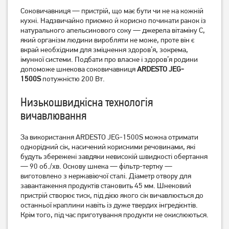
Соковичавниця — пристрій, що має бути чи не на кожній
Соковитискач PHILIPS Viva
Соковитискач Tefal
Collection HR1855/70
кухні. Надзвичайно приємно й корисно починати ранок із
Fruitella+ ZE370138
натурального апельсинового соку — джерела вітаміну С,
7 339
грн
3 549
грн
який організм людини виробляти не може, проте він є
5 869
2 839
грн
грн
вкрай необхідним для зміцнення здоров’я, зокрема,
імунної системи. Подбати про власне і здоров’я родини
допоможе шнекова соковичавниця
ARDESTO JEG-
1500S
потужністю 200 Вт.
Низькошвидкісна технологія
вичавлювання
За використання ARDESTO JEG-1500S можна отримати
однорідний сік, насичений корисними речовинами, які
будуть збережені завдяки невисокій швидкості обертання
— 90 об./хв. Основу шнека — фільтр-тертку —
Соковижималка для
Соковитискач Philips
виготовлено з нержавіючої сталі. Діаметр отвору для
цитрусових Philips
HR1889/70
завантаження продуктів становить 45 мм. Шнековий
HR2738/00
пристрій створює тиск, під дією якого сік вичавлюється до
1 669
грн
11 629
грн
останньої краплини навіть із дуже твердих інгредієнтів.
1 329
9 299
грн
грн
Крім того, під час приготування продукти не окислюються.