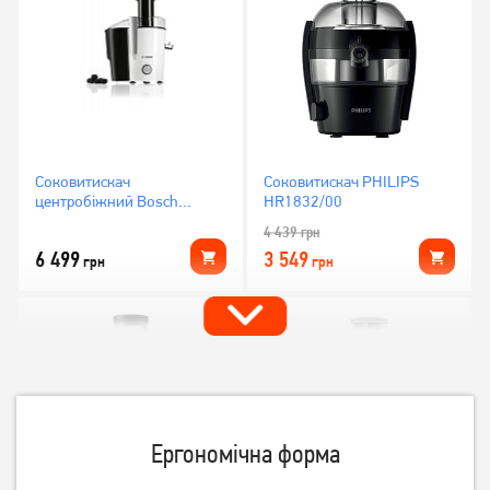
Соковитискач
Соковитискач PHILIPS
центробіжний Bosch
HR1832/00
MES25A0
4 439
грн
6 499
3 549
грн
грн
Ергономічна форма