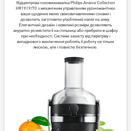
Відцентрова соковижималка Philips Avance Collection
HR1919/70 з механічним управлінням урізноманітнює
Соковитискач PHILIPS Viva
Соковитискач Tefal
ваше щоденне меню свіжовичавленими соками і
Collection HR1855/70
Fruitella+ ZE370138
дозволить заготовити улюблений напій на зиму.
7 339
грн
3 549
грн
Елегантний дизайн і невеликі розміри дозволяють
5 869
акуратно розмістити її на стільниці або прибрати в шафку
2 839
грн
грн
при необхідності. Системи захисту від перегріву і
випадкового виключення роблять її роботу не тільки
якісною, але і повністю безпечною.
Соковижималка для
Соковитискач Philips
цитрусових Philips
HR1889/70
HR2738/00
1 669
грн
11 629
грн
1 329
9 299
грн
грн