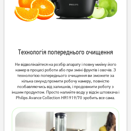
Технологія попереднього очищення
Не відволікайтеся на розбір апарату і повну мийку його
Соковитискач Philips
Соковитискач шнековий
камер в процесі роботи або при зміні фруктів і овочів. З
HR1922/21
Tefal JUICEO ZC150838
технологією попереднього очищення ви зможете за
12 499
грн
8 299
грн
кілька секунд промити робочу камеру, повністю
9 999
6 639
грн
грн
позбавляючись від залишків, і продовжити роботу з
іншим продуктом. Просто налийте воду у відсік штовхача і
Philips Avance Collection HR1919/70 зробить все сама.