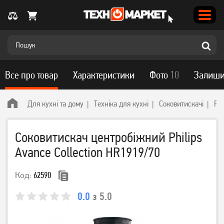
Все про товар
Характеристики
Фото
10
Залиши
Для кухні та дому
Техніка для кухні
Соковитискачі
Phi
Соковитискач центробіжний Philips
Avance Collection HR1919/70
Код:
62590
0.0
з 5.0