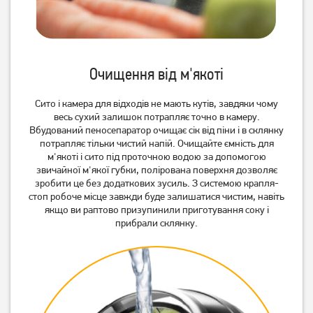
Соковитискач
Соковитискач Grunhelm
центробіжний Magio MG-
GJR1085
190
3 089
грн
1 449
грн
2 939
грн
Очищення від м'якоті
Немає в наявності
Сито і камера для відходів не мають кутів, завдяки чому
весь сухий залишок потрапляє точно в камеру.
Вбудований пеносепаратор очищає сік від піни і в склянку
потрапляє тільки чистий напій. Очищайте ємність для
м'якоті і сито під проточною водою за допомогою
звичайної м'якої губки, полірована поверхня дозволяє
зробити це без додаткових зусиль. З системою крапля-
стоп робоче місце завжди буде залишатися чистим, навіть
якщо ви раптово призупинили приготування соку і
прибрали склянку.