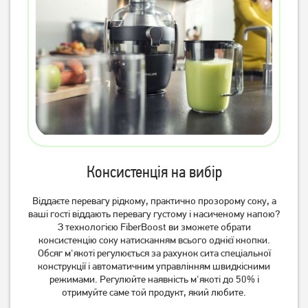
Соковитискач
Соковитискач шнековий
центробіжний Ardesto JEG-
Ardesto JEG-1330S
800
2 449
грн
3 149
грн
1 959
2 519
грн
грн
Консистенція на вибір
Віддаєте перевагу рідкому, практично прозорому соку, а
ваші гості віддають перевагу густому і насиченому напою?
З технологією FiberBoost ви зможете обрати
консистенцію соку натисканням всього однієї кнопки.
Обсяг м'якоті регулюється за рахунок сита спеціальної
конструкції і автоматичним управлінням швидкісними
режимами. Регулюйте наявність м'якоті до 50% і
Соковитискач Zelmer
Соковичавниця для
отримуйте саме той продукт, який любите.
ZJP3900 (шнекова)
цитрусових Magio MG-188