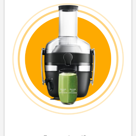
5 819
грн
1 679
грн
5 489
1 339
грн
грн
Соковижималка
Соковитискач Tefal Nutri
(соковичавниця) шнекова
XXL ZE660D10
Edler EDJU-0055
2 599
грн
8 179
грн
1 849
6 539
грн
грн