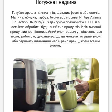
Потужна і надійна
Готуйте фреш з ніжних ягід, щільних фруктів або овочів.
Малина, яблука, гарбуз, буряк або морква, Philips Avance
Collection HR1919/70 з двигуном потужністю 1000 Вт з
легкістю обробить будь-який тип продуктів. Крім високої
продуктивності інноваційний електродвигун відрізняється
тихою роботою, це означає, що ви можете готувати вночі
Соковижималка Gorenje
Соковитискач відцентровий
або отримати вітамінний напій рано вранці, коли все ще
JC805EII
Роднічок СВПП-301 М
сплять.
2 999
3 999
грн
грн