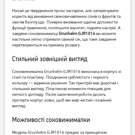
Нехай це твердження трохи застаріле, але заперечувати
Соковитискач PHILIPS Viva
Соковитискач Tefal
Collection HR1855/70
користь від вживання свіжовичавлених соків із фруктів та
Fruitella+ ZE370138
овочів безглуздо. Помірне вживання здатне допомогти
7 339
грн
3 549
грн
функції травлення, поліпшити імунітет, підняти настрій. А
5 869
2 839
грн
грн
завдяки соковижималці
Grunhelm GJR1016
ви можете
настільки легко отримати свіжий сік, що таке завдання
перетворюється на приємну розвагу.
Стильний зовнішній вигляд
Соковижималка Grunhelm GJR1016 виконана в корпусі зі
сталі та пластику. Поєднання сріблястого і чорного
кольору — відмінне рішення. Так пристрій має дорогий і
стильний вигляд. Пластикові елементи глянцеві для
легкого догляду. Після закінчення роботи досить
протерти корпус зовні, щоб він мав чистий і охайний
вигляд.
Соковижималка для
Соковитискач Philips
цитрусових Philips
HR1889/70
HR2738/00
Можливості соковижималки
1 669
грн
11 629
грн
1 329
9 299
грн
грн
Модель Grunhelm GJR1016 працює за принципом