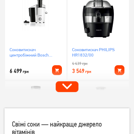
Соковитискач
Соковитискач PHILIPS
центробіжний Bosch
HR1832/00
MES25A0
4 439
грн
6 499
3 549
грн
грн
Свіжі соки — найкраще джерело
вітамінів