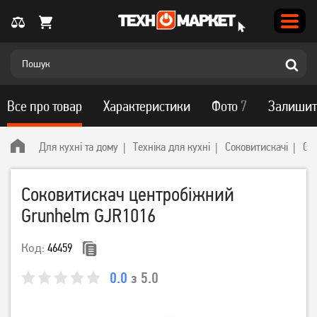
Все про товар
Характеристики
Фото
7
Залишит
Для кухні та дому
Техніка для кухні
Соковитискачі
Gr
Соковитискач центробіжний
Grunhelm GJR1016
Код:
46459
0.0
з 5.0