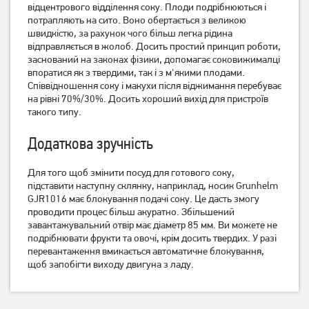
відцентрового відділення соку. Плоди подрібнюються і
потрапляють на сито. Воно обертається з великою
швидкістю, за рахунок чого більш легка рідина
відправляється в жолоб. Досить простий принцип роботи,
заснований на законах фізики, допомагає соковижималці
впоратися як з твердими, так і з м'якими плодами.
Співвідношення соку і макухи після віджимання перебуває
на рівні 70%/30%. Досить хороший вихід для пристроїв
такого типу.
Додаткова зручність
Соковитискач Philips
Соковитискач шнековий
HR1922/21
Tefal JUICEO ZC150838
Для того щоб змінити посуд для готового соку,
підставити наступну склянку, наприклад, носик Grunhelm
12 499
грн
8 299
грн
GJR1016 має блокування подачі соку. Це дасть змогу
9 999
6 639
грн
грн
проводити процес більш акуратно. Збільшений
завантажувальний отвір має діаметр 85 мм. Ви можете не
подрібнювати фрукти та овочі, крім досить твердих. У разі
перевантаження вмикається автоматичне блокування,
щоб запобігти виходу двигуна з ладу.