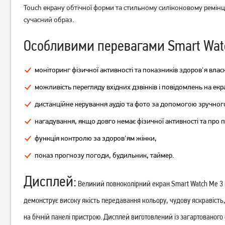
Touch екрану обтічної форми та стильному силіконовому ремі
сучасний образ.
Особливими перевагами Smart Watc
Смарт-годинник Xiaomi
Смарт-годинник Xiaomi
Redmi Watch 5 Lite Black
Redmi Watch 5 Active Black
моніторинг фізичної активності та показників здоров'я власн
можливість перегляду вхідних дзвінків і повідомлень на екр
2 199
1 749
грн
грн
дистанційне керування аудіо та фото за допомогою зручного
нагадування, якщо довго немає фізичної активності та про 
функція контролю за здоров'ям жінки,
показ прогнозу погоди, будильник, таймер.
Дисплей:
Великий повноколірний екран Smart Watch Me 3 ма
демонструє високу якість передавання кольору, чудову яскравість
на бічній панелі пристрою. Дисплей виготовлений із загартованог