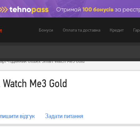
Бонуси
Оплата та доставка
Кредит
Гар
я
арт-годинник Globex Smart Watch Me3 Gold
 Watch Me3 Gold
лишити вiдгук
Задати питання