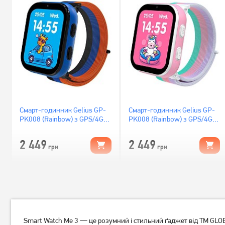
Смарт-годинник Gelius GP-
Смарт-годинник Gelius GP-
PK008 (Rainbow) з GPS/4G
PK008 (Rainbow) з GPS/4G
Black
White
2 449
2 449
грн
грн
Smart Watch Me 3 — це розумний і стильний ґаджет від ТМ GLO