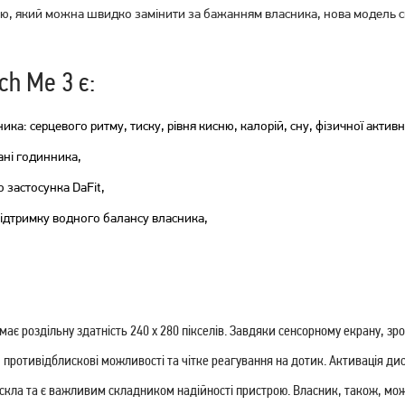
нцю, який можна швидко замінити за бажанням власника, нова модель
h Me 3 є:
Смарт-годинник Gelius Pro
Смарт-годинник Gelius Pro
GP-SW009 Amazwatch
GP-SW009 Amazwatch
ика: серцевого ритму, тиску, рівня кисню, калорій, сну, фізичної активн
Numix Black
Numix Gold
ані годинника,
1 299
1 299
грн
грн
 застосунка DaFit,
підтримку водного балансу власника,
є роздільну здатність 240 х 280 пікселів. Завдяки сенсорному екрану, зро
, противідблискові можливості та чітке реагування на дотик. Активація д
о скла та є важливим складником надійності пристрою. Власник, також, мо