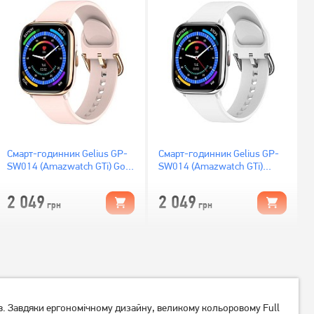
Смарт-годинник Gelius GP-
Смарт-годинник Gelius GP-
SW014 (Amazwatch GTi) Gold
SW014 (Amazwatch GTi)
Rose
Crystal White
2 049
2 049
грн
грн
ів. Завдяки ергономічному дизайну, великому кольоровому Full