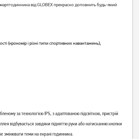
 смартгодинника від GLOBEX прекрасно доповнить будь-який
Смарт-годинник Gelius
Смарт-годинник Gelius
Amazwatch Light GP-SW015
Amazwatch Light GP-SW015
ості (крокомір і різні типи спортивних навантажень),
Black
Pink
1 349
1 349
грн
грн
бленому за технологією IPS, з адаптованою підсвіткою, пристрій
исплея відбувається завдяки підняттю руки або натисканню кнопки
же змінювати теми на екрані годинника.