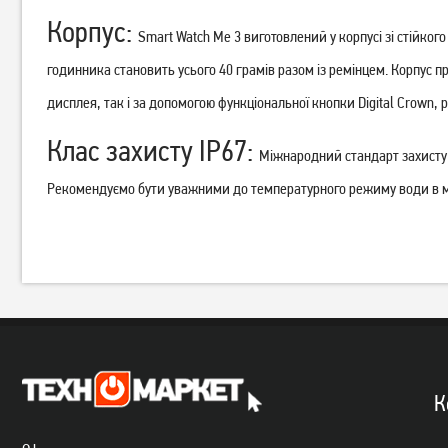
Смарт-годинник Gelius Pro
Корпус:
Смарт-годинник Gelius GP-
GP-SW008 Black
Smart Watch Me 3 виготовлений у корпусі зі стійко
SW016 Tactical Heavy Silver
Titan
годинника становить усього 40 грамів разом із ремінцем. Корпус 
1 449
грн
2 499
дисплея, так і за допомогою функціональної кнопки Digital Crown, 
грн
Немає в наявності
Клас захисту IP67:
Міжнародний стандарт захисту I
Рекомендуємо бути уважними до температурного режиму води в 
К