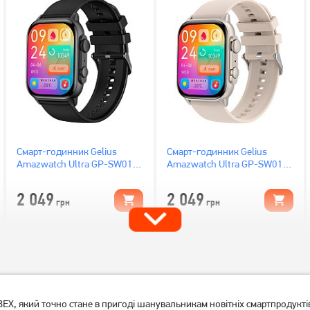
Смарт-годинник Gelius
Смарт-годинник Gelius
Amazwatch Ultra GP-SW011
Amazwatch Ultra GP-SW011
Black
Titan
2 049
2 049
грн
грн
BEX, який точно стане в пригоді шанувальникам новітніх смартпродукт