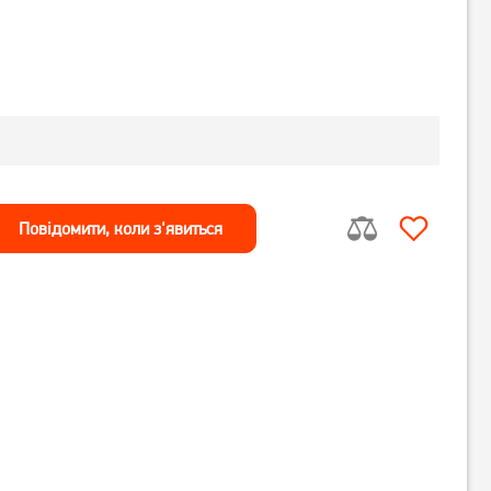
Повiдомити, коли з'явиться