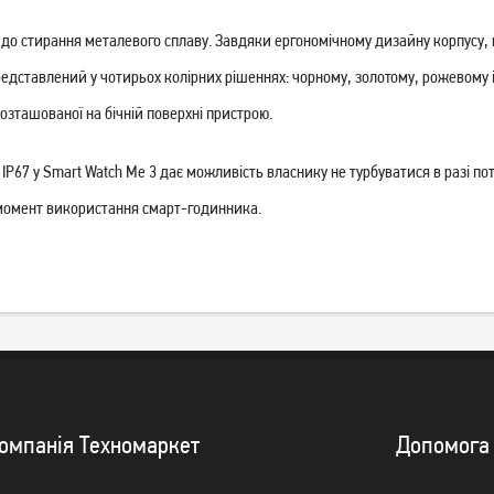
Смарт-годинник AmiGo
Смарт-годинник AmiGo
GO007 FLEXI GPS Black
GO007 FLEXI GPS Blue
го до стирання металевого сплаву. Завдяки ергономічному дизайну корпусу,
представлений у чотирьох колірних рішеннях: чорному, золотому, рожевом
849
749
грн
грн
розташованої на бічній поверхні пристрою.
Немає в наявності
Немає в наявності
P67 у Smart Watch Me 3 дає можливість власнику не турбуватися в разі по
момент використання смарт-годинника.
омпанiя Техномаркет
Допомога