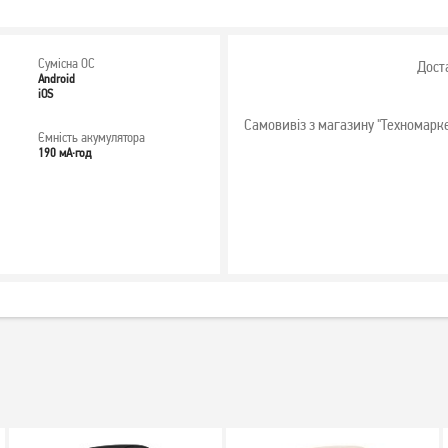
Сумісна ОС
Дост
Android
iOS
Самовивіз з магазину "Техномарк
Ємність акумулятора
190 мА·год