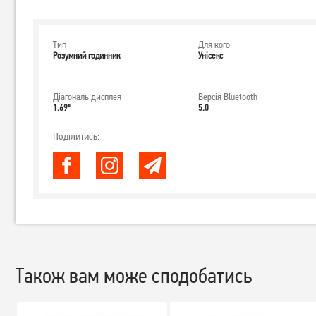
Тип
Для кого
Розумний годинник
Унісекс
Діагональ дисплея
Версія Bluetooth
1.69"
5.0
Поділитись:
Також вам може сподобатись