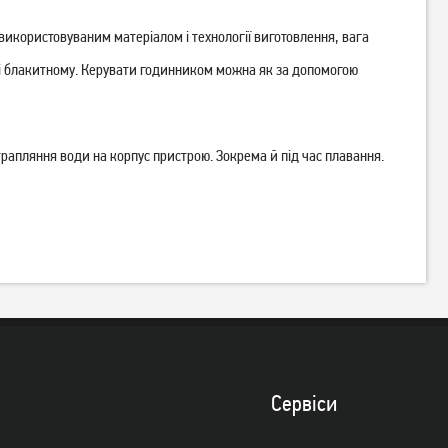
Смарт-годинник AmiGo
Смарт-годинник Gelius Pro
GO007 FLEXI GPS Pink
GP-SW008 Grey
 використовуваним матеріалом і технології виготовлення, вага
у і блакитному. Керувати годинником можна як за допомогою
1 049
1 549
грн
грн
Немає в наявності
Немає в наявності
трапляння води на корпус пристрою. Зокрема й під час плавання.
Сервiси