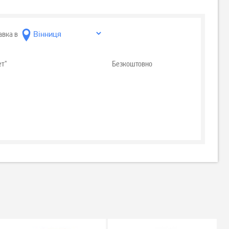
авка в
ет"
Безкоштовно