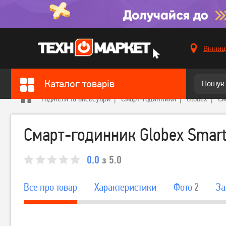
Вінниц
Каталог товарів
Гаджети та аксесуари
Смарт-годинники
Globex
См
Смарт-годинник Globex Smart
0.0
з 5.0
Все про товар
Характеристики
Фото
2
За