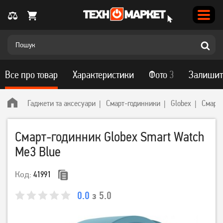
Все про товар
Характеристики
Фото
3
Залишит
Гаджети та аксесуари
Смарт-годинники
Globex
Смарт-
Смарт-годинник Globex Smart Watch
Me3 Blue
Код:
41991
0.0
з 5.0