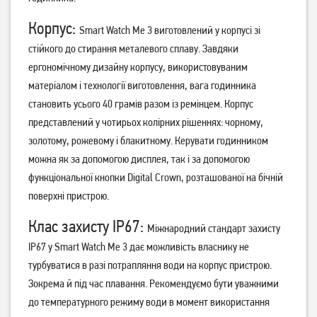
Корпус:
Smart Watch Me 3 виготовлений у корпусі зі
стійкого до стирання металевого сплаву. Завдяки
ергономічному дизайну корпусу, використовуваним
матеріалом і технології виготовлення, вага годинника
становить усього 40 грамів разом із ремінцем. Корпус
Смарт-годинник Gelius Pro
Смарт-годинник Gelius Pro
представлений у чотирьох колірних рішеннях: чорному,
GP-SW009 Amazwatch
GP-SW009 Amazwatch
Numix Black
Numix Gold
золотому, рожевому і блакитному. Керувати годинником
можна як за допомогою дисплея, так і за допомогою
1 299
1 299
грн
грн
функціональної кнопки Digital Crown, розташованої на бічній
поверхні пристрою.
Клас захисту IP67:
Міжнародний стандарт захисту
IP67 у Smart Watch Me 3 дає можливість власнику не
турбуватися в разі потрапляння води на корпус пристрою.
Зокрема й під час плавання. Рекомендуємо бути уважними
до температурного режиму води в момент використання