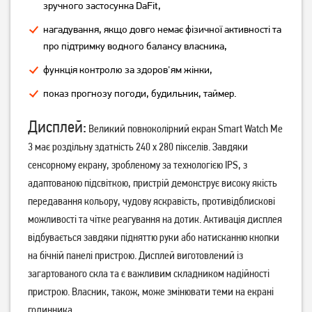
Gold Rose
Crystal White
зручного застосунка DaFit,
2 049
2 049
нагадування, якщо довго немає фізичної активності та
грн
грн
про підтримку водного балансу власника,
функція контролю за здоров'ям жінки,
показ прогнозу погоди, будильник, таймер.
Дисплей:
Великий повноколірний екран Smart Watch Me
3 має роздільну здатність 240 х 280 пікселів. Завдяки
сенсорному екрану, зробленому за технологією IPS, з
адаптованою підсвіткою, пристрій демонструє високу якість
Смарт-годинник Xiaomi
передавання кольору, чудову яскравість, противідблискові
Смарт-годинник Xiaomi
Redmi Watch 5 Lite Black
Redmi Watch 5 Active Black
можливості та чітке реагування на дотик. Активація дисплея
відбувається завдяки підняттю руки або натисканню кнопки
2 199
1 749
грн
грн
на бічній панелі пристрою. Дисплей виготовлений із
загартованого скла та є важливим складником надійності
пристрою. Власник, також, може змінювати теми на екрані
годинника.