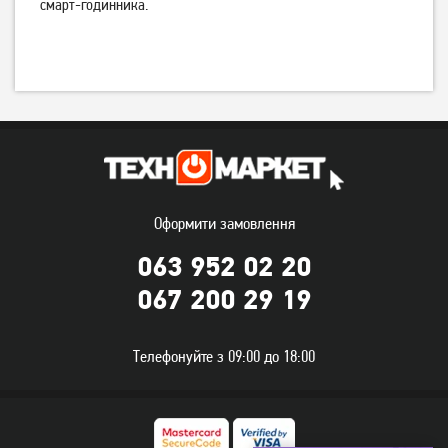
смарт-годинника.
Смарт-годинник Gelius
Смарт-годинник Gelius
Amazwatch Light GP-
Amazwatch Light GP-
SW015 Black
SW015 Pink
1 349
1 349
грн
грн
Оформити замовлення
063 952 02 20
067 200 29 19
Смарт-годинник Gelius Pro
Смарт-годинник Gelius GP-
Телефонуйте з 09:00 до 18:00
GP-SW008 Black
SW016 Tactical Heavy Silver
Titan
1 449
грн
2 499
грн
Немає в наявності