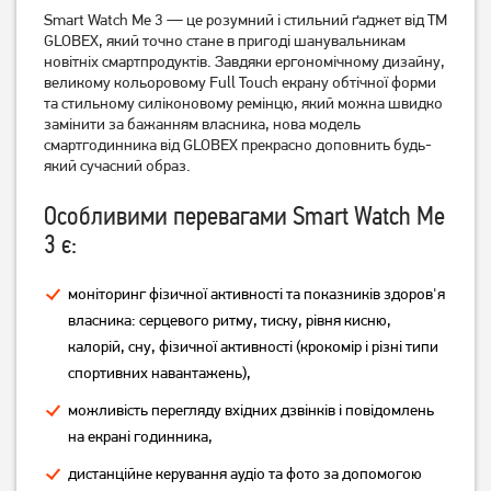
Smart Watch Me 3 — це розумний і стильний ґаджет від ТМ
GLOBEX, який точно стане в пригоді шанувальникам
новітніх смартпродуктів. Завдяки ергономічному дизайну,
великому кольоровому Full Touch екрану обтічної форми
та стильному силіконовому ремінцю, який можна швидко
Смарт-годинник Gelius
Смарт-годинник Gelius
замінити за бажанням власника, нова модель
Amazwatch Ultra GP-
Amazwatch Ultra GP-
смартгодинника від GLOBEX прекрасно доповнить будь-
SW011 Black
SW011 Titan
який сучасний образ.
2 049
2 049
грн
грн
Особливими перевагами Smart Watch Me
3 є:
моніторинг фізичної активності та показників здоров'я
власника: серцевого ритму, тиску, рівня кисню,
калорій, сну, фізичної активності (крокомір і різні типи
спортивних навантажень),
можливість перегляду вхідних дзвінків і повідомлень
на екрані годинника,
Смарт-годинник Gelius GP-
Смарт-годинник Gelius GP-
дистанційне керування аудіо та фото за допомогою
SW014 (Amazwatch GTi)
SW014 (Amazwatch GTi)